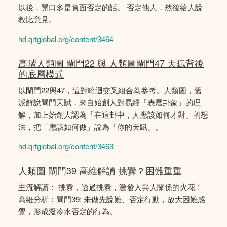
以後，開口多是負面否定的話。 否定他人，然後給人說
教比意見。
hd.qrtglobal.org/content/3464
高階人類圖 閘門22 與 人類圖閘門47 天賦背後
的底層模式
以閘門22與47，這對輪迴交叉組合為參考。人類圖，舊
派解說閘門天賦，來自始創人對易經「表層卦象」的理
解，加上始創人認為「在這卦中，人應該如何才對」的想
法，把「應該如何做」說為「你的天賦」。
hd.qrtglobal.org/content/3463
人類圖 閘門39 高維解讀 挑釁？困難重重
主流解讀： 挑釁，透過挑釁，激發人與人關係的火花！
高維分析：閘門39: 未做先說難、否定行動，放大困難感
覺，形成潑冷水否定的行為。