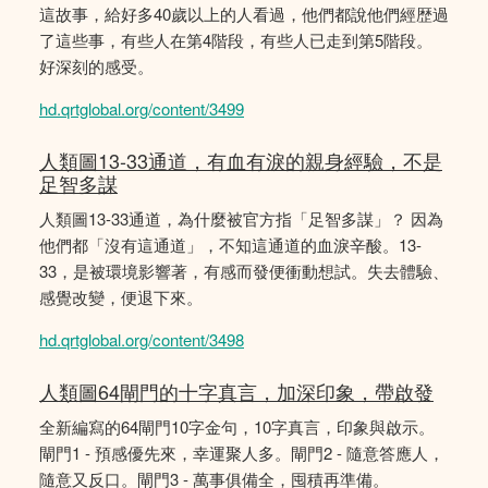
這故事，給好多40歲以上的人看過，他們都說他們經歴過
了這些事，有些人在第4階段，有些人已走到第5階段。
好深刻的感受。
hd.qrtglobal.org/content/3499
人類圖13-33通道，有血有淚的親身經驗，不是
足智多謀
人類圖13-33通道，為什麼被官方指「足智多謀」？ 因為
他們都「沒有這通道」，不知這通道的血淚辛酸。13-
33，是被環境影響著，有感而發便衝動想試。失去體驗、
感覺改變，便退下來。
hd.qrtglobal.org/content/3498
人類圖64閘門的十字真言，加深印象，帶啟發
全新編寫的64閘門10字金句，10字真言，印象與啟示。
閘門1 - 預感優先來，幸運聚人多。閘門2 - 隨意答應人，
隨意又反口。閘門3 - 萬事俱備全，囤積再準備。