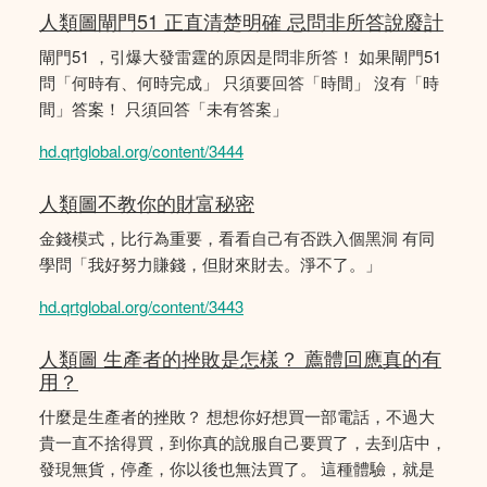
人類圖閘門51 正直清楚明確 忌問非所答說廢計
閘門51 ，引爆大發雷霆的原因是問非所答！ 如果閘門51
問「何時有、何時完成」 只須要回答「時間」 沒有「時
間」答案！ 只須回答「未有答案」
hd.qrtglobal.org/content/3444
人類圖不教你的財富秘密
金錢模式，比行為重要，看看自己有否跌入個黑洞 有同
學問「我好努力賺錢，但財來財去。淨不了。」
hd.qrtglobal.org/content/3443
人類圖 生產者的挫敗是怎樣？ 薦體回應真的有
用？
什麼是生產者的挫敗？ 想想你好想買一部電話，不過大
貴一直不捨得買，到你真的說服自己要買了，去到店中，
發現無貨，停產，你以後也無法買了。 這種體驗，就是