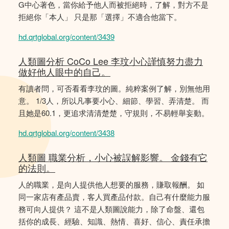
G中心著色，當你給予他人而被拒絕時，了解，對方不是
拒絕你「本人」 只是那「選擇」不適合他當下。
hd.qrtglobal.org/content/3439
人類圖分析 CoCo Lee 李玟小心謹慎努力盡力
做好他人眼中的自己。
有讀者問，可否看看李玟的圖。純粹案例了解，別無他用
意。 1/3人，所以凡事要小心、細節、學習、弄清楚。 而
且她是60.1，更追求清清楚楚，守規則，不易輕舉妄動。
hd.qrtglobal.org/content/3438
人類圖 職業分析，小心被誤解影響。 金錢有它
的法則。
人的職業，是向人提供他人想要的服務，賺取報酬。 如
同一家店有產品賣，客人買產品付款。自己有什麼能力服
務可向人提供？ 這不是人類圖說能力，除了命盤、還包
括你的成長、經驗、知識、熱情、喜好、信心、責任承擔