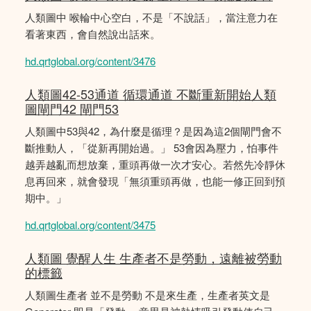
人類圖中 喉輪中心空白，不是「不說話」，當注意力在
看著東西，會自然說出話來。
hd.qrtglobal.org/content/3476
人類圖42-53通道 循環通道 不斷重新開始人類
圖閘門42 閘門53
人類圖中53與42，為什麼是循理？是因為這2個閘門會不
斷推動人，「從新再開始過。」 53會因為壓力，怕事件
越弄越亂而想放棄，重頭再做一次才安心。若然先冷靜休
息再回來，就會發現「無須重頭再做，也能一修正回到預
期中。」
hd.qrtglobal.org/content/3475
人類圖 覺醒人生 生產者不是勞動，遠離被勞動
的標籤
人類圖生產者 並不是勞動 不是來生產，生產者英文是