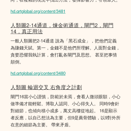
hd.qrtglobal.org/content/3481
人類圖2-14通道，煉金術通道，閘門2，閘門
14，真正用法
一般人類圖把2-14通道 說為「黑石成金」，把他們定義
為賺錢天賦。第一，金錢不是他們所理解。人面對金錢，
貪婪恐懼我執計算，會打亂各閘門及思想。 甚至把事情
顛倒。
hd.qrtglobal.org/content/3480
人類圖 輪迴交叉 右角度之計劃
閘門16當小心謹慎，防範於未焉，會看人微頭眼額，小心
做準備才能輕鬆。博取人認同、小心得失人。 同時9會針
對細節，也傾向積小成多，萬丈高樓從地起。 16是顯示
者反應，以自己想法為主要，但9是薦骨體驗，以9對外所
在意的細節為主要。 帶來矛盾。