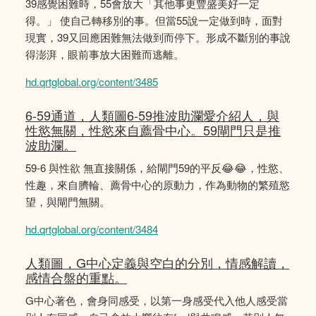
39感覺困難時，55會放大「其他事更豐盛美好一定
得。」 使自己轉移別的事。但當55說一定做到時，面對
現實，39又回應困難無法做到而停下。形成不斷別的事說
得澎湃，眼前事放大困難而逃離。
hd.qrtglobal.org/content/3485
6-59通道，人類圖6-59推波助瀾愛介紹人，與
性慾無關，性慾來自薦骨中心。59閘門只是推
波助瀾。
59-6 與性欲 無直接關係，給閘門59的平反😂😂，性慾、
性趣，來自臍輪、薦骨中心的原動力，作為動物的繁殖慾
望，與閘門無關。
hd.qrtglobal.org/content/3484
人類圖，G中心定義與空白的分別，情感解讀，
感情合盤的重點。
G中心著色，會身同感受，以第一身感受代入他人感受當