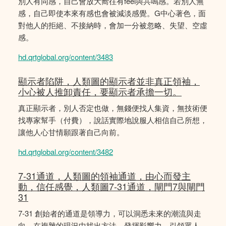
別人有同感，自己會放大嚮往有feel與共鳴感。若別人無
感，自己即使本來有感也會被減淡感覺。G中心著色，面
對他人的拒絕、不接納時，會加一分被忽略、失望、空虛
感。
hd.qrtglobal.org/content/3483
顯示者陷阱，人類圖的顯示者並非真正領袖，
小心被人推卸責任，要顯示者承擔一切。
真正顯示者，別人否定也做，無錢便找人集資，無技術便
找專家幫手（付費），說話實際地說服人相信自己所想，
讓他人心甘情願跟著自己向前。
hd.qrtglobal.org/content/3482
7-31通道，人類圖的領袖通道，由心而發主
動，信任感覺，人類圖7-31通道，閘門7與閘門
31
7-31 創始者的通道是領導力，可以洞悉未來的潮流與走
向，在複雜的現況中找出方法，發揮影響力，引領眾人。