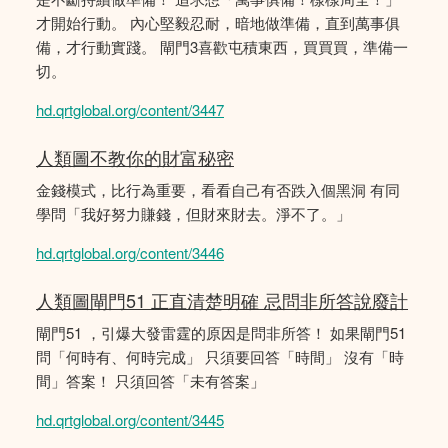
才開始行動。 內心堅毅忍耐，暗地做準備，直到萬事俱
備，才行動實踐。 閘門3喜歡屯積東西，買買買，準備一
切。
hd.qrtglobal.org/content/3447
人類圖不教你的財富秘密
金錢模式，比行為重要，看看自己有否跌入個黑洞 有同
學問「我好努力賺錢，但財來財去。淨不了。」
hd.qrtglobal.org/content/3446
人類圖閘門51 正直清楚明確 忌問非所答說廢計
閘門51 ，引爆大發雷霆的原因是問非所答！ 如果閘門51
問「何時有、何時完成」 只須要回答「時間」 沒有「時
間」答案！ 只須回答「未有答案」
hd.qrtglobal.org/content/3445