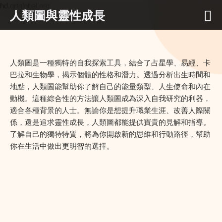
hd.qrtglobal.org
人類圖與靈性成長
人類圖是一種獨特的自我探索工具，結合了占星學、易經、卡
巴拉和生物學，揭示個體的性格和潛力。透過分析出生時間和
地點，人類圖能幫助你了解自己的能量類型、人生使命和內在
動機。這種綜合性的方法讓人類圖成為深入自我研究的利器，
適合各種背景的人士。無論你是想提升職業生涯、改善人際關
係，還是追求靈性成長，人類圖都能提供寶貴的見解和指導。
了解自己的獨特特質，將為你開啟新的思維和行動路徑，幫助
你在生活中做出更明智的選擇。