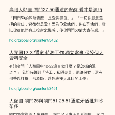
高階人類圖 閘門27-50通道的覺醒 愛才是源頭
「閘門50的深層覺醒，是愛與價值。」 「一切你願意選
擇的責任，背後都是愛！因為你愛他們，你在乎他們，所
以你從他們身上投射危機感，使你閘門50放大責任感。」
hd.qrtglobal.org/content/3452
人類圖12-22通道 特務工作 獨立處事 保障個人
資料安全
有讀者問「人類圖中12-22適合做什麼？是怎樣的通
道？」 我即時想到「特工，私隱專員，網絡保案，還有
那些以打扮、形象師，以外表掩人耳目的工作」
hd.qrtglobal.org/content/3451
人類圖 閘門25與閘門51 25-51通道矛盾批判吵
架多
閘門25主觀說人會犯錯。 閘門51凡事正直看證據。 閘門