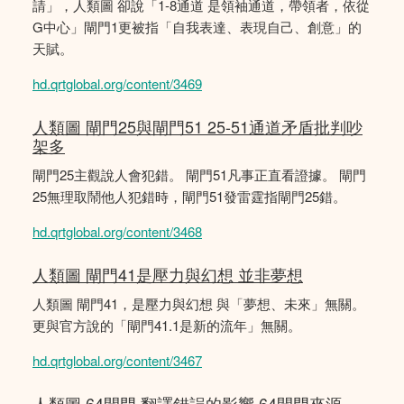
請」，人類圖 卻說「1-8通道 是領袖通道，帶領者，依從
G中心」閘門1更被指「自我表達、表現自己、創意」的
天賦。
hd.qrtglobal.org/content/3469
人類圖 閘門25與閘門51 25-51通道矛盾批判吵
架多
閘門25主觀說人會犯錯。 閘門51凡事正直看證據。 閘門
25無理取鬧他人犯錯時，閘門51發雷霆指閘門25錯。
hd.qrtglobal.org/content/3468
人類圖 閘門41是壓力與幻想 並非夢想
人類圖 閘門41，是壓力與幻想 與「夢想、未來」無關。
更與官方說的「閘門41.1是新的流年」無關。
hd.qrtglobal.org/content/3467
人類圖 64閘門 翻譯錯誤的影響 64閘門來源。