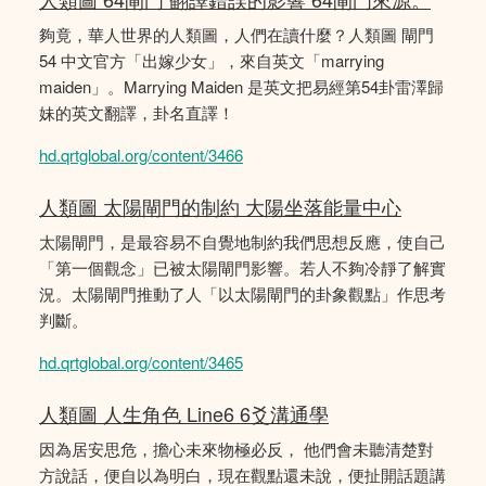
夠竟，華人世界的人類圖，人們在讀什麼？人類圖 閘門
54 中文官方「出嫁少女」，來自英文「marrying
maiden」。Marrying Maiden 是英文把易經第54卦雷澤歸
妹的英文翻譯，卦名直譯！
hd.qrtglobal.org/content/3466
人類圖 太陽閘門的制約 大陽坐落能量中心
太陽閘門，是最容易不自覺地制約我們思想反應，使自己
「第一個觀念」已被太陽閘門影響。若人不夠冷靜了解實
況。太陽閘門推動了人「以太陽閘門的卦象觀點」作思考
判斷。
hd.qrtglobal.org/content/3465
人類圖 人生角色 Line6 6爻溝通學
因為居安思危，擔心未來物極必反， 他們會未聽清楚對
方說話，便自以為明白，現在觀點還未說，便扯開話題講