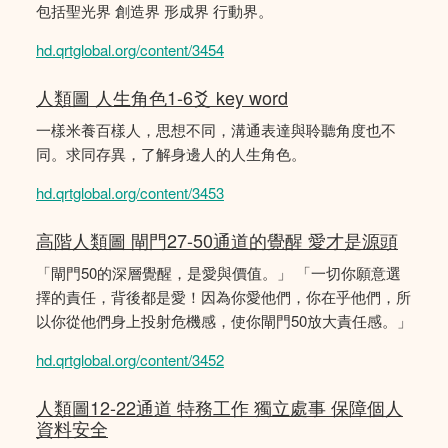
包括聖光界 創造界 形成界 行動界。
hd.qrtglobal.org/content/3454
人類圖 人生角色1-6爻 key word
一樣米養百樣人，思想不同，溝通表達與聆聽角度也不
同。求同存異，了解身邊人的人生角色。
hd.qrtglobal.org/content/3453
高階人類圖 閘門27-50通道的覺醒 愛才是源頭
「閘門50的深層覺醒，是愛與價值。」 「一切你願意選
擇的責任，背後都是愛！因為你愛他們，你在乎他們，所
以你從他們身上投射危機感，使你閘門50放大責任感。」
hd.qrtglobal.org/content/3452
人類圖12-22通道 特務工作 獨立處事 保障個人
資料安全