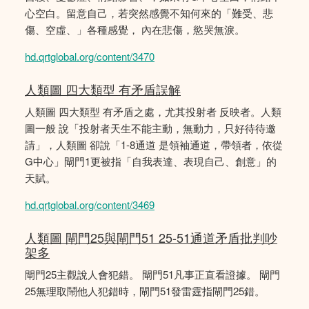
心空白。留意自己，若突然感覺不知何來的「難受、悲
傷、空虛、」各種感覺， 內在悲傷，慾哭無淚。
hd.qrtglobal.org/content/3470
人類圖 四大類型 有矛盾誤解
人類圖 四大類型 有矛盾之處，尤其投射者 反映者。人類
圖一般 說「投射者天生不能主動，無動力，只好待待邀
請」，人類圖 卻說「1-8通道 是領袖通道，帶領者，依從
G中心」閘門1更被指「自我表達、表現自己、創意」的
天賦。
hd.qrtglobal.org/content/3469
人類圖 閘門25與閘門51 25-51通道矛盾批判吵
架多
閘門25主觀說人會犯錯。 閘門51凡事正直看證據。 閘門
25無理取鬧他人犯錯時，閘門51發雷霆指閘門25錯。