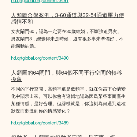
hd.qrtglobal.org/content/3491
人類圖合盤案例，3-60通道與32-54通道壓力使
感情不和
女友閘門60，認為一定要在30歲結婚，不斷強迫男友。
男友閘門3，總覺得未是時候，還有很多事未準備好，不
能衝動結婚。
hd.qrtglobal.org/content/3490
人類圖的64閘門，與64個不同平行空間的轉移
換象
不同的平行空間，高頻率還是低頻率，就在你當下心情變
化中顯示出來。可以你會有邏輯地認為因爲某些事而產生
某種情感，是好合理。但縁機就是，你這刻為何邏到這種
狀況而刺激到你的情感變化？
hd.qrtglobal.org/content/3489