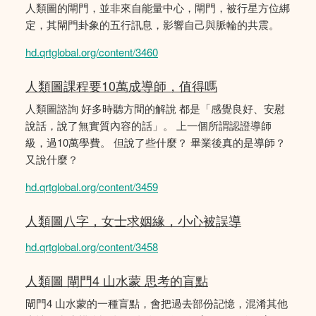
人類圖的閘門，並非來自能量中心，閘門，被行星方位綁
定，其閘門卦象的五行訊息，影響自己與脈輪的共震。
hd.qrtglobal.org/content/3460
人類圖課程要10萬成導師，值得嗎
人類圖諮詢 好多時聽方間的解說 都是「感覺良好、安慰
說話，說了無實質內容的話」。 上一個所謂認證導師
級，過10萬學費。 但說了些什麼？ 畢業後真的是導師？
又說什麼？
hd.qrtglobal.org/content/3459
人類圖八字，女士求姻緣，小心被誤導
hd.qrtglobal.org/content/3458
人類圖 閘門4 山水蒙 思考的盲點
閘門4 山水蒙的一種盲點，會把過去部份記憶，混淆其他