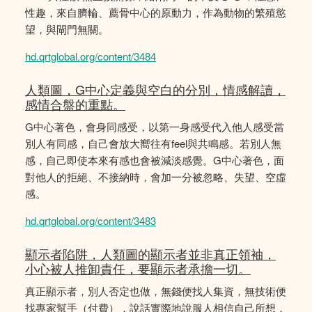
性趣，來自臍輪、薦骨中心的原動力，作為動物的繁殖慾
望，與閘門無關。
hd.qrtglobal.org/content/3484
人類圖，G中心定義與空白的分別，情感解讀，
感情合盤的重點。
G中心著色，會身同感受，以第一身感受代入他人感受當
別人有同感，自己會放大嚮往有feel與共鳴感。若別人無
感，自己即使本來有感也會被減淡感覺。G中心著色，面
對他人的拒絕、不接納時，會加一分被忽略、失望、空虛
感。
hd.qrtglobal.org/content/3483
顯示者陷阱，人類圖的顯示者並非真正領袖，
小心被人推卸責任，要顯示者承擔一切。
真正顯示者，別人否定也做，無錢便找人集資，無技術便
找專家幫手（付費），說話實際地說服人相信自己所想，