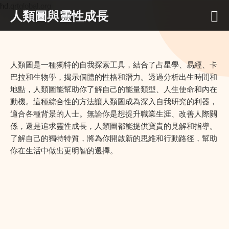
hd.qrtglobal.org
人類圖與靈性成長
人類圖是一種獨特的自我探索工具，結合了占星學、易經、卡
巴拉和生物學，揭示個體的性格和潛力。透過分析出生時間和
地點，人類圖能幫助你了解自己的能量類型、人生使命和內在
動機。這種綜合性的方法讓人類圖成為深入自我研究的利器，
適合各種背景的人士。無論你是想提升職業生涯、改善人際關
係，還是追求靈性成長，人類圖都能提供寶貴的見解和指導。
了解自己的獨特特質，將為你開啟新的思維和行動路徑，幫助
你在生活中做出更明智的選擇。