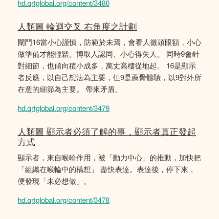
hd.qrtglobal.org/content/3480
人類圖 輪迴交叉 右角度之計劃
閘門16當小心謹慎，防範於未焉，會看人微頭眼額，小心
做準備才能輕鬆。博取人認同、小心得失人。 同時9會針
對細節，也傾向積小成多，萬丈高樓從地起。 16是顯示
者反應，以自己想法為主要，但9是薦骨體驗，以9對外所
在意的細節為主要。 帶來矛盾。
hd.qrtglobal.org/content/3479
人類圖 顯示者必須了解的事，顯示者真正發起
方式
顯示者，來自喉輪作用，被「動力中心」的推動，加快把
「組織在喉輪中的構想」 盡快表達。表達後，停下來，
便發現「未必想做」。
hd.qrtglobal.org/content/3478