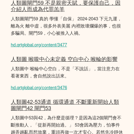
人類圖閘門59 不是親密天賦，要保護自己，因
介紹人而成為代罪羔羊
人類圖閘門59 真的 學懂「自保」 2024-2043 下元九運，
離為火 離中虛，很多外表美麗 內裡敗壞爛爆的事，也很
多騙局。閘門59，小心被推入人禍。
hd.qrtglobal.org/content/3477
人類圖 喉嚨中心未定義 空白中心 喉輪的影響
人類圖中 喉輪中心空白，不是「不說話」，當注意力在
看著東西，會自然說出話來。
hd.qrtglobal.org/content/3476
人類圖42-53通道 循環通道 不斷重新開始人類
圖閘門42 閘門53
人類圖中53與42，為什麼是循理？是因為這2個閘門會不
斷推動人，「從新再開始過。」 53會因為壓力，怕事件
越弄越亂而想放棄，重頭再做一次才安心。若然先冷靜休