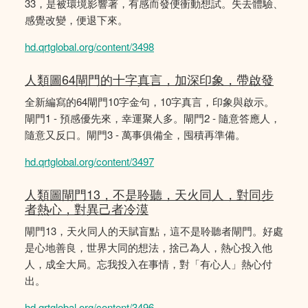
33，是被環境影響著，有感而發便衝動想試。失去體驗、
感覺改變，便退下來。
hd.qrtglobal.org/content/3498
人類圖64閘門的十字真言，加深印象，帶啟發
全新編寫的64閘門10字金句，10字真言，印象與啟示。
閘門1 - 預感優先來，幸運聚人多。閘門2 - 隨意答應人，
隨意又反口。閘門3 - 萬事俱備全，囤積再準備。
hd.qrtglobal.org/content/3497
人類圖閘門13，不是聆聽，天火同人，對同步
者熱心，對異己者冷漠
閘門13，天火同人的天賦盲點，這不是聆聽者閘門。好處
是心地善良，世界大同的想法，捨己為人，熱心投入他
人，成全大局。忘我投入在事情，對「有心人」熱心付
出。
hd.qrtglobal.org/content/3496