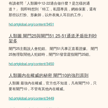
有讀者問「人類圖中12-22適合做什麼？是怎樣的通
道？」 我即時想到「特工，私隱專員，網絡保案，還有
那些以打扮、形象師，以外表掩人耳目的工作」
hd.qrtglobal.org/content/3451
人類圖 閘門25與閘門51 25-51通道矛盾批判吵
架多
閘門25主觀說人會犯錯。 閘門51凡事正直看證據。 閘門
25無理取鬧他人犯錯時，閘門51發雷霆指閘門25錯。
hd.qrtglobal.org/content/3450
人類圖內在權威的秘密 閘門10的強烈原則
人類圖 最強內在權威，官方也不知道，凡有閘門10，只
要有閘門10，不管有其他內在權威。
hd.qrtglobal.org/content/3449