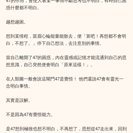
47的作用，會使人著某一事情不斷思考也不明白，有時自己困
惑什麼都不明白。
越想越困。
想到某情程，當眉心輪能量能散去，便「算吧！再想都不會明
白，不想了。」停下自己想法，去注意別的事情。
當自己離開了47的困惑，內在靈感或記憶才能流通到自己的思
想意識，自己突然便會明白「原來這樣！」。
在人類圖一般會說這閘門47是覺悟！ 他們還說47會有靈光一
念明白事情。
其實是誤解。
不是因為47有覺悟能力。
是47想到極致也想不明白，不再想了，思想從47走出來，回到