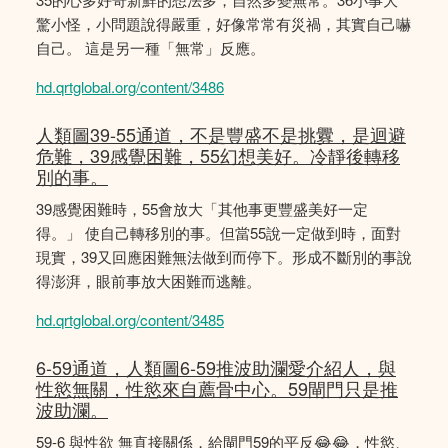
驚小怪，小問題說得嚴重，好像常常有災禍，其實自己嚇
自己。 這是另一種「無常」反應。
hd.qrtglobal.org/content/3486
人類圖39-55通道，不是豐盛不是挑釁，是迴避
危難，39感覺困難，55幻想美好。冷靜後轉移
別的事。
39感覺困難時，55會放大「其他事更豐盛美好一定
得。」 使自己轉移別的事。但當55說一定做到時，面對
現實，39又回應困難無法做到而停下。形成不斷別的事說
得澎湃，眼前事放大困難而逃離。
hd.qrtglobal.org/content/3485
6-59通道，人類圖6-59推波助瀾愛介紹人，與
性慾無關，性慾來自薦骨中心。59閘門只是推
波助瀾。
59-6 與性欲 無直接關係，給閘門59的平反😂😂，性慾、