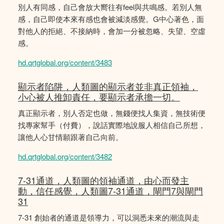
別人有同感，自己會放大嚮往有feel與共鳴感。若別人無
感，自己即使本來有感也會被減淡感覺。G中心著色，面
對他人的拒絕、不接納時，會加一分被忽略、失望、空虛
感。
hd.qrtglobal.org/content/3483
顯示者陷阱，人類圖的顯示者並非真正領袖，
小心被人推卸責任，要顯示者承擔一切。
真正顯示者，別人否定也做，無錢便找人集資，無技術便
找專家幫手（付費），說話實際地說服人相信自己所想，
讓他人心甘情願跟著自己向前。
hd.qrtglobal.org/content/3482
7-31通道，人類圖的領袖通道，由心而發主
動，信任感覺，人類圖7-31通道，閘門7與閘門
31
7-31 創始者的通道是領導力，可以洞悉未來的潮流與走