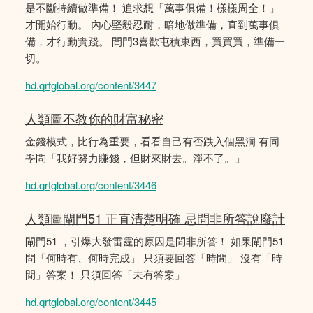
是不斷持續做準備！ 追求想「萬事俱備！樣樣周全！」
才開始行動。 內心堅毅忍耐，暗地做準備，直到萬事俱
備，才行動實踐。 閘門3喜歡屯積東西，買買買，準備一
切。
hd.qrtglobal.org/content/3447
人類圖不教你的財富秘密
金錢模式，比行為重要，看看自己有否跌入個黑洞 有同
學問「我好努力賺錢，但財來財去。淨不了。」
hd.qrtglobal.org/content/3446
人類圖閘門51 正直清楚明確 忌問非所答說廢計
閘門51 ，引爆大發雷霆的原因是問非所答！ 如果閘門51
問「何時有、何時完成」 只須要回答「時間」 沒有「時
間」答案！ 只須回答「未有答案」
hd.qrtglobal.org/content/3445