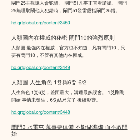
閘門25主觀說人會犯錯。 閘門51凡事正直看證據。 閘門
25無理取鬧他人犯錯時，閘門51發雷霆指閘門25錯。
hd.qrtglobal.org/content/3450
人類圖內在權威的秘密 閘門10的強烈原則
人類圖 最強內在權威，官方也不知道，凡有閘門10，只
要有閘門10，不管有其他內在權威。
hd.qrtglobal.org/content/3449
人類圖 人生角色 1爻與6爻 6/2
人生角色 1爻6爻，差距最大，溝通最多誤會。 1爻剛剛
開始 事情未發生，6爻結局完了 後續影響。
hd.qrtglobal.org/content/3448
閘門3 水雷屯 萬事要俱備 不斷做準備 而不敢開
始