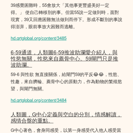
39感覺困難時，55會放大「其他事更豐盛美好一定
得。」 使自己轉移別的事。但當55說一定做到時，面對
現實，39又回應困難無法做到而停下。形成不斷別的事說
得澎湃，眼前事放大困難而逃離。
hd.qrtglobal.org/content/3485
6-59通道，人類圖6-59推波助瀾愛介紹人，與
性慾無關，性慾來自薦骨中心。59閘門只是推
波助瀾。
59-6 與性欲 無直接關係，給閘門59的平反😂😂，性慾、
性趣，來自臍輪、薦骨中心的原動力，作為動物的繁殖慾
望，與閘門無關。
hd.qrtglobal.org/content/3484
人類圖，G中心定義與空白的分別，情感解讀，
感情合盤的重點。
G中心著色，會身同感受，以第一身感受代入他人感受當