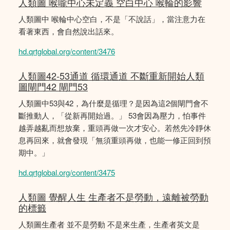
人類圖 喉嚨中心未定義 空白中心 喉輪的影響
人類圖中 喉輪中心空白，不是「不說話」，當注意力在
看著東西，會自然說出話來。
hd.qrtglobal.org/content/3476
人類圖42-53通道 循環通道 不斷重新開始人類
圖閘門42 閘門53
人類圖中53與42，為什麼是循理？是因為這2個閘門會不
斷推動人，「從新再開始過。」 53會因為壓力，怕事件
越弄越亂而想放棄，重頭再做一次才安心。若然先冷靜休
息再回來，就會發現「無須重頭再做，也能一修正回到預
期中。」
hd.qrtglobal.org/content/3475
人類圖 覺醒人生 生產者不是勞動，遠離被勞動
的標籤
人類圖生產者 並不是勞動 不是來生產，生產者英文是