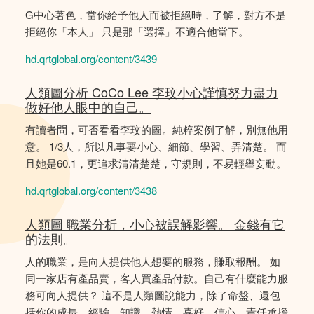
G中心著色，當你給予他人而被拒絕時，了解，對方不是
拒絕你「本人」 只是那「選擇」不適合他當下。
hd.qrtglobal.org/content/3439
人類圖分析 CoCo Lee 李玟小心謹慎努力盡力
做好他人眼中的自己。
有讀者問，可否看看李玟的圖。純粹案例了解，別無他用
意。 1/3人，所以凡事要小心、細節、學習、弄清楚。 而
且她是60.1，更追求清清楚楚，守規則，不易輕舉妄動。
hd.qrtglobal.org/content/3438
人類圖 職業分析，小心被誤解影響。 金錢有它
的法則。
人的職業，是向人提供他人想要的服務，賺取報酬。 如
同一家店有產品賣，客人買產品付款。自己有什麼能力服
務可向人提供？ 這不是人類圖說能力，除了命盤、還包
括你的成長、經驗、知識、熱情、喜好、信心、責任承擔