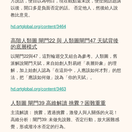
方說話，便自以為明白，現在觀點還未說，便扯開話題講
以後，開口多是負面否定的話。 否定他人，然後給人說
教比意見。
hd.qrtglobal.org/content/3464
高階人類圖 閘門22 與 人類圖閘門47 天賦背後
的底層模式
以閘門22與47，這對輪迴交叉組合為參考。人類圖，舊
派解說閘門天賦，來自始創人對易經「表層卦象」的理
解，加上始創人認為「在這卦中，人應該如何才對」的想
法，把「應該如何做」說為「你的天賦」。
hd.qrtglobal.org/content/3463
人類圖 閘門39 高維解讀 挑釁？困難重重
主流解讀： 挑釁，透過挑釁，激發人與人關係的火花！
高維分析：閘門39: 未做先說難、否定行動，放大困難感
覺，形成潑冷水否定的行為。