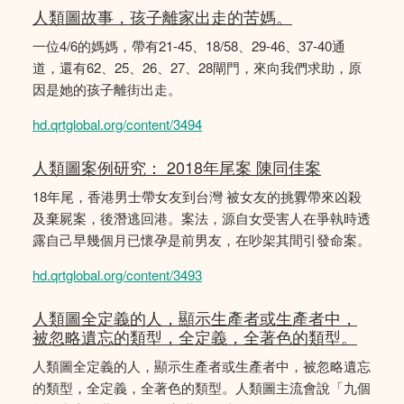
人類圖故事，孩子離家出走的苦媽。
一位4/6的媽媽，帶有21-45、18/58、29-46、37-40通
道，還有62、25、26、27、28閘門，來向我們求助，原
因是她的孩子離街出走。
hd.qrtglobal.org/content/3494
人類圖案例研究： 2018年尾案 陳同佳案
18年尾，香港男士帶女友到台灣 被女友的挑釁帶來凶殺
及棄屍案，後潛逃回港。案法，源自女受害人在爭執時透
露自己早幾個月已懷孕是前男友，在吵架其間引發命案。
hd.qrtglobal.org/content/3493
人類圖全定義的人，顯示生產者或生產者中，
被忽略遺忘的類型，全定義，全著色的類型。
人類圖全定義的人，顯示生產者或生產者中，被忽略遺忘
的類型，全定義，全著色的類型。人類圖主流會說「九個