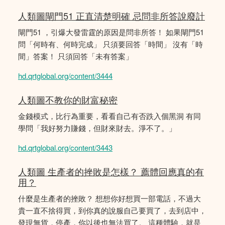
人類圖閘門51 正直清楚明確 忌問非所答說廢計
閘門51 ，引爆大發雷霆的原因是問非所答！ 如果閘門51
問「何時有、何時完成」 只須要回答「時間」 沒有「時
間」答案！ 只須回答「未有答案」
hd.qrtglobal.org/content/3444
人類圖不教你的財富秘密
金錢模式，比行為重要，看看自己有否跌入個黑洞 有同
學問「我好努力賺錢，但財來財去。淨不了。」
hd.qrtglobal.org/content/3443
人類圖 生產者的挫敗是怎樣？ 薦體回應真的有
用？
什麼是生產者的挫敗？ 想想你好想買一部電話，不過大
貴一直不捨得買，到你真的說服自己要買了，去到店中，
發現無貨，停產，你以後也無法買了。 這種體驗，就是