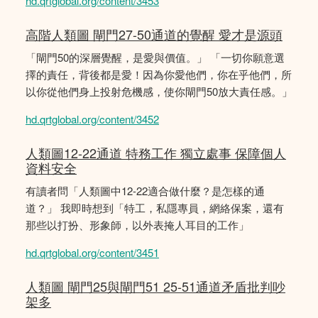
hd.qrtglobal.org/content/3453
高階人類圖 閘門27-50通道的覺醒 愛才是源頭
「閘門50的深層覺醒，是愛與價值。」 「一切你願意選
擇的責任，背後都是愛！因為你愛他們，你在乎他們，所
以你從他們身上投射危機感，使你閘門50放大責任感。」
hd.qrtglobal.org/content/3452
人類圖12-22通道 特務工作 獨立處事 保障個人
資料安全
有讀者問「人類圖中12-22適合做什麼？是怎樣的通
道？」 我即時想到「特工，私隱專員，網絡保案，還有
那些以打扮、形象師，以外表掩人耳目的工作」
hd.qrtglobal.org/content/3451
人類圖 閘門25與閘門51 25-51通道矛盾批判吵
架多