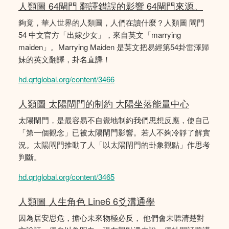
人類圖 64閘門 翻譯錯誤的影響 64閘門來源。
夠竟，華人世界的人類圖，人們在讀什麼？人類圖 閘門
54 中文官方「出嫁少女」，來自英文「marrying
maiden」。Marrying Maiden 是英文把易經第54卦雷澤歸
妹的英文翻譯，卦名直譯！
hd.qrtglobal.org/content/3466
人類圖 太陽閘門的制約 大陽坐落能量中心
太陽閘門，是最容易不自覺地制約我們思想反應，使自己
「第一個觀念」已被太陽閘門影響。若人不夠冷靜了解實
況。太陽閘門推動了人「以太陽閘門的卦象觀點」作思考
判斷。
hd.qrtglobal.org/content/3465
人類圖 人生角色 Line6 6爻溝通學
因為居安思危，擔心未來物極必反， 他們會未聽清楚對