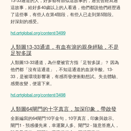
13-33通道的人，好多都有類似這故事的，過去曾經寫過
這故事，給好多40歲以上的人看過，他們都說他們經歴過
了這些事，有些人在第4階段，有些人已走到第5階段。
好深刻的感受。
hd.qrtglobal.org/content/3499
人類圖13-33通道，有血有淚的親身經驗，不是
足智多謀
人類圖13-33通道，為什麼被官方指「足智多謀」？ 因為
他們都「沒有這通道」，不知這通道的血淚辛酸。13-
33，是被環境影響著，有感而發便衝動想試。失去體驗、
感覺改變，便退下來。
hd.qrtglobal.org/content/3498
人類圖64閘門的十字真言，加深印象，帶啟發
全新編寫的64閘門10字金句，10字真言，印象與啟示。
閘門1 - 預感優先來，幸運聚人多。閘門2 - 隨意答應人，