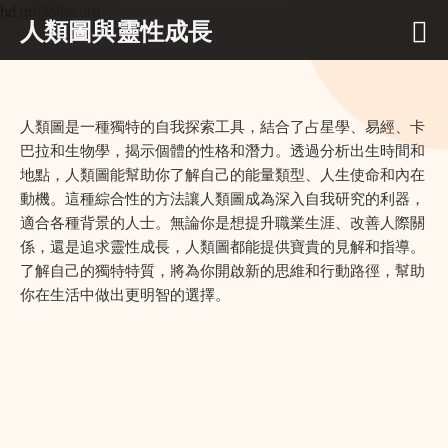
hd.qrtglobal.org
人類圖與靈性成長
人類圖是一種獨特的自我探索工具，結合了占星學、易經、卡
巴拉和生物學，揭示個體的性格和潛力。透過分析出生時間和
地點，人類圖能幫助你了解自己的能量類型、人生使命和內在
動機。這種綜合性的方法讓人類圖成為深入自我研究的利器，
適合各種背景的人士。無論你是想提升職業生涯、改善人際關
係，還是追求靈性成長，人類圖都能提供寶貴的見解和指導。
了解自己的獨特特質，將為你開啟新的思維和行動路徑，幫助
你在生活中做出更明智的選擇。