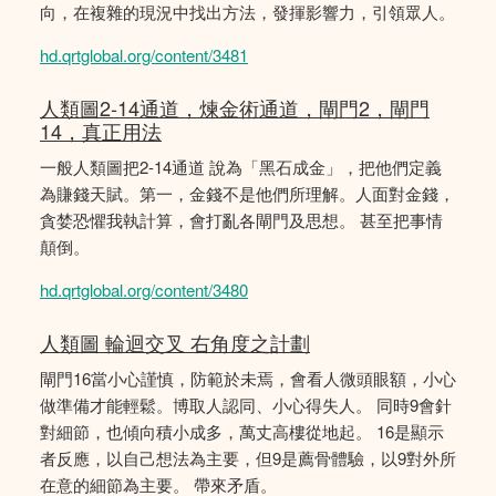
向，在複雜的現況中找出方法，發揮影響力，引領眾人。
hd.qrtglobal.org/content/3481
人類圖2-14通道，煉金術通道，閘門2，閘門
14，真正用法
一般人類圖把2-14通道 說為「黑石成金」，把他們定義
為賺錢天賦。第一，金錢不是他們所理解。人面對金錢，
貪婪恐懼我執計算，會打亂各閘門及思想。 甚至把事情
顛倒。
hd.qrtglobal.org/content/3480
人類圖 輪迴交叉 右角度之計劃
閘門16當小心謹慎，防範於未焉，會看人微頭眼額，小心
做準備才能輕鬆。博取人認同、小心得失人。 同時9會針
對細節，也傾向積小成多，萬丈高樓從地起。 16是顯示
者反應，以自己想法為主要，但9是薦骨體驗，以9對外所
在意的細節為主要。 帶來矛盾。