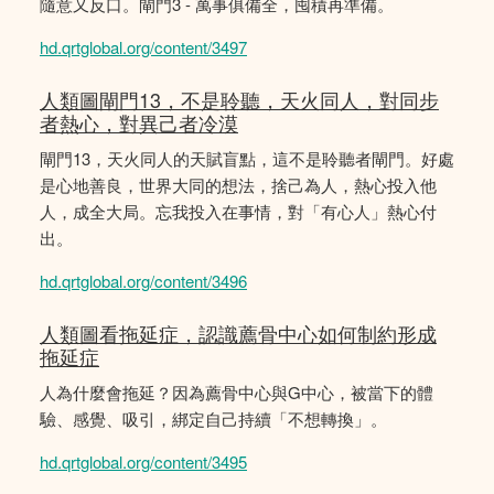
隨意又反口。閘門3 - 萬事俱備全，囤積再準備。
hd.qrtglobal.org/content/3497
人類圖閘門13，不是聆聽，天火同人，對同步
者熱心，對異己者冷漠
閘門13，天火同人的天賦盲點，這不是聆聽者閘門。好處
是心地善良，世界大同的想法，捨己為人，熱心投入他
人，成全大局。忘我投入在事情，對「有心人」熱心付
出。
hd.qrtglobal.org/content/3496
人類圖看拖延症，認識薦骨中心如何制約形成
拖延症
人為什麼會拖延？因為薦骨中心與G中心，被當下的體
驗、感覺、吸引，綁定自己持續「不想轉換」。
hd.qrtglobal.org/content/3495