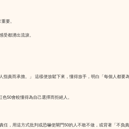
常重要。
感受都湧出流淚。
人指責而承擔。」 這樣便放鬆下來，懂得放手，明白「每個人都要
為紅色50會較懂得為自己選擇而拒絕人。
負責任，用這方式批判或恐嚇使閘門50的人不敢不做，或背著「不負