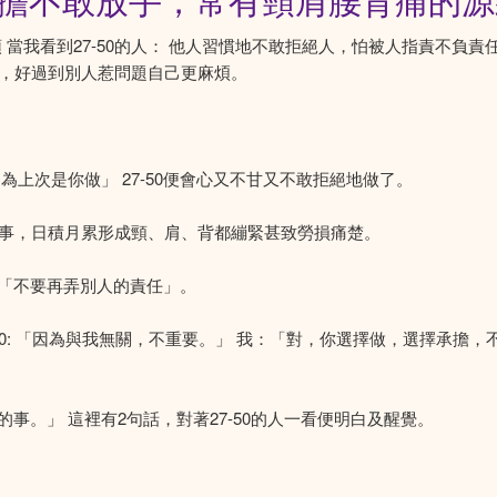
不斷承擔不敢放手，常有頸肩腰背痛的
源頭 當我看到27-50的人： 他人習慣地不敢拒絕人，怕被人指責不
理，好過到別人惹問題自己更麻煩。
上次是你做」 27-50便會心又不甘又不敢拒絕地做了。
的事，日積月累形成頸、肩、背都繃緊甚致勞損痛楚。
「不要再弄別人的責任」。
50: 「因為與我無關，不重要。」 我：「對，你選擇做，選擇承擔
。」 這裡有2句話，對著27-50的人一看便明白及醒覺。