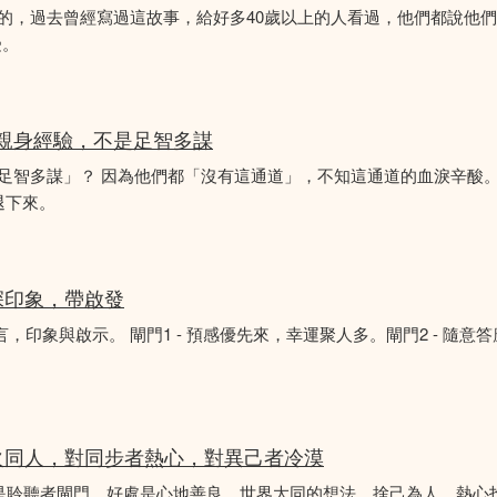
故事的，過去曾經寫過這故事，給好多40歲以上的人看過，他們都說他
受。
的親身經驗，不是足智多謀
「足智多謀」？ 因為他們都「沒有這通道」，不知這通道的血淚辛酸。
退下來。
深印象，帶啟發
言，印象與啟示。 閘門1 - 預感優先來，幸運聚人多。閘門2 - 隨意
火同人，對同步者熱心，對異己者冷漠
不是聆聽者閘門。好處是心地善良，世界大同的想法，捨己為人，熱心