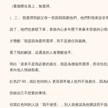
（重擔壓在肩上，無選擇。
） 二： 我選擇照顧父母一世因我我愛他們，他們對我來說非
說了，他們也會鬆下來，甚致內心多年壓下來麻木背後的心情
才覺醒「我是因為愛而選擇，而不是責任與義務。
看了我的解讀，這通道的人會覺醒放手。
明白「原來不是我必要的責任，我是為價值而選擇，而非怕別
來向他人情緒勒索。
紅色27-50，或紅色50的人 更容易常被人批判不負責任，因
拒絕自己不想要的事情。
但當紅色50的人說「我不接受」，別人就會認為他應該而不