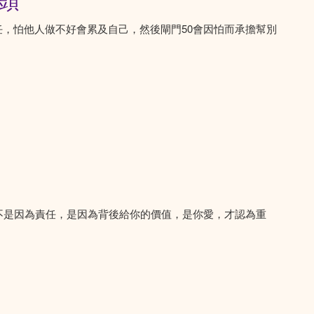
源頭
負責任，怕他人做不好會累及自己，然後閘門50會因怕而承擔幫別
，不是因為責任，是因為背後給你的價值，是你愛，才認為重