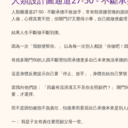
人類設計圖通道27-50 - 
人類圖通道27-50 - 不斷承擔不敢放手，常有頸肩腰背痛的
人做，心裡其實不想，但閘門27又覺得小事，自己能做便處
結果人生不斷做不斷別擔。
因為一次「我順便幫你。」 以為每一次別人都說「你做吧！因為
有很多閘門50的人因不斷害怕而承擔更多自己本來無須承擔
這是身體反應提示自己要「停止、放手」，身體在給自己警號
當我向他們說： 「四處有流浪漢又不見你去照顧們？」 閘門
要，才選擇。
而不是因怕被指不負責任，怕後果而委屈自己承擔本來是別人的事
一： 我是子女有責任要照顧父母一世。