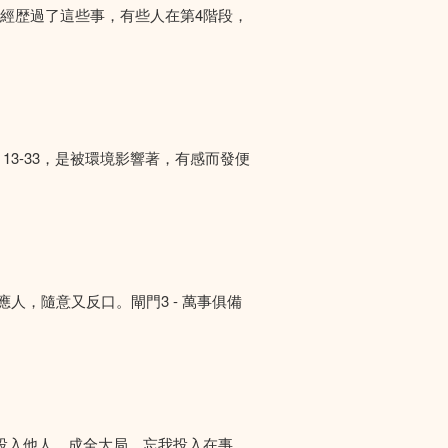
們經歴過了這些事，有些人在第4階段，
13-33，是被環境影響著，有感而發便
答應人，隨意又反口。閘門3 - 萬事俱備
投入他人，成全大局。忘我投入在事