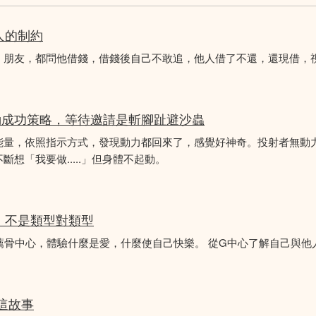
人的制約
、朋友，都問他借錢，借錢後自己不敢追，他人借了不還，還現借，
動成功策略，等待邀請是斬腳趾避沙蟲
能量，依照指示方式，發現動力都回來了，感覺好神奇。投射者無動
想「我要做.....」但身體不起動。
分析，不是類型對類型
薦骨中心，體驗什麼是愛，什麼使自己快樂。 從G中心了解自己與他
似這故事