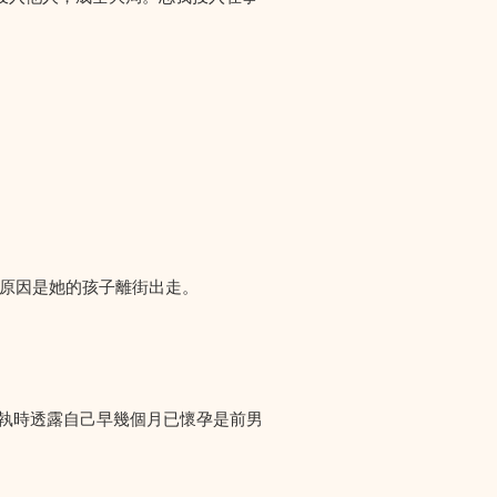
們求助，原因是她的孩子離街出走。
爭執時透露自己早幾個月已懷孕是前男