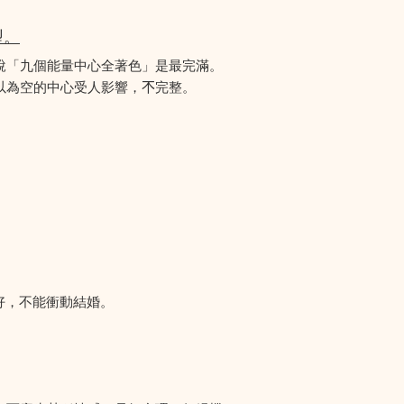
型。
說「九個能量中心全著色」是最完滿。
為空的中心受人影響，𣎴完整。
好，不能衝動結婚。