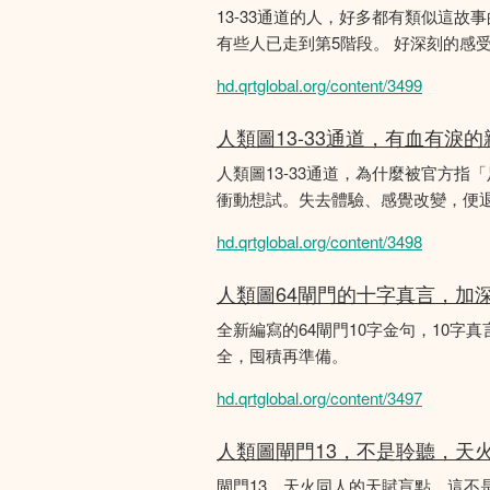
13-33通道的人，好多都有類似這
有些人已走到第5階段。 好深刻的感
hd.qrtglobal.org/content/3499
人類圖13-33通道，有血有淚
人類圖13-33通道，為什麼被官方指
衝動想試。失去體驗、感覺改變，便
hd.qrtglobal.org/content/3498
人類圖64閘門的十字真言，加
全新編寫的64閘門10字金句，10字真
全，囤積再準備。
hd.qrtglobal.org/content/3497
人類圖閘門13，不是聆聽，天
閘門13，天火同人的天賦盲點，這