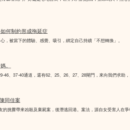
心如何制約形成拖延症
中心，被當下的體驗、感覺、吸引，綁定自己持續「不想轉換」。
苦媽。
8、29-46、37-40通道，還有62、25、26、27、28閘門，來向我
 陳同佳案
女友的挑釁帶來凶殺及棄屍案，後潛逃回港。案法，源自女受害人在