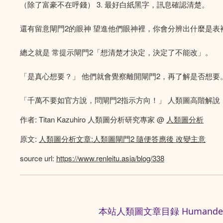
（除了富豪不在呼錢） 3. 最好白紙黑字，訊息確認清楚。
還有留意閘門2的眼神 望進他們眼神裡，你會分辨出什麼是表
總之就是 常提示閘門2「想清楚才決定，決定了不能改」。
「是真心想要？」 他們就會覺察離開閘門2，再了解是否想要
「千萬不要如官方說，問閘門2指示方向！」 人類圖高階解說
作者: Titan Kazuhiro 人類圖分析研究專家 @
人類圖分析
原文:
人類圖分析文章:人類圖閘門2 隨便答應後 改變主意
source url:
https://www.renleitu.asia/blog/338
本站人類圖文章目録 Humandesig