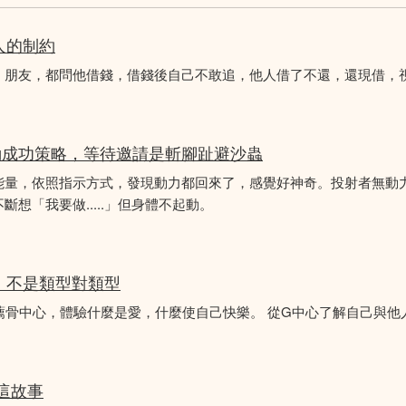
人的制約
、朋友，都問他借錢，借錢後自己不敢追，他人借了不還，還現借，
動成功策略，等待邀請是斬腳趾避沙蟲
能量，依照指示方式，發現動力都回來了，感覺好神奇。投射者無動
想「我要做.....」但身體不起動。
分析，不是類型對類型
薦骨中心，體驗什麼是愛，什麼使自己快樂。 從G中心了解自己與他
似這故事