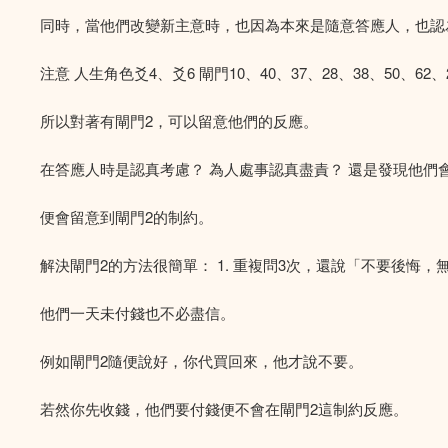
同時，當他們改變新主意時，也因為本來是隨意答應人，也認
注意 人生角色爻4、爻6 閘門10、40、37、28、38、50
所以對著有閘門2，可以留意他們的反應。
在答應人時是認真考慮？ 為人處事認真盡責？ 還是發現他們
便會留意到閘門2的制約。
解決閘門2的方法很簡單： 1. 重複問3次，還說「不要後悔，
他們一天未付錢也不必盡信。
例如閘門2隨便說好，你代買回來，他才說不要。
若然你先收錢，他們要付錢便不會在閘門2這制約反應。