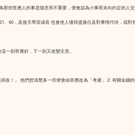
為那些答應人的事是隨意而不重要，便會認為小事而未向約定的人交
、62、21、60，及後天學習成長 也會使人懂得盡責任及對事情代待，或
會這一刻答應好，下一刻又改變主意。
無得改！」 他們想清楚多一些便會由答應改為「考慮」 2. 有關金錢