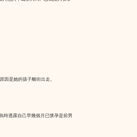
們求助，原因是她的孩子離街出走。
爭執時透露自己早幾個月已懷孕是前男