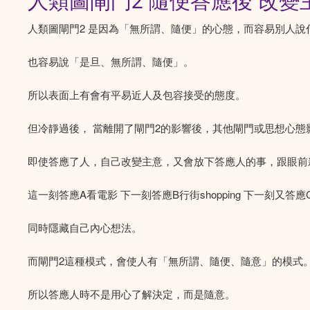
人類圖閘門2 隨便答應後 改變
人類圖閘門2 是因為「無所謂、隨便」的心態，而容易別人說
也容易說「是旦、無所謂、隨便」。
所以表面上有會有平易近人及包容接受的態度。
但冷靜過後， 當離開了閘門2的影響後，其他閘門或思想心態
即使答應了人，自己改變主意，又會放下答應人的事，跟眼前
這一刻答應A看電影 下一刻答應B行街shopping 下一刻又
同時隱藏自己內心想法。
而閘門2這種模式，會使人有「無所謂、隨便、隨意」的模式
所以答應人時不是用心了解決定，而是隨意。