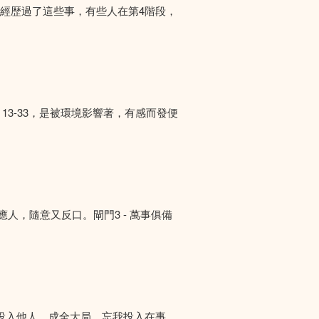
們經歴過了這些事，有些人在第4階段，
13-33，是被環境影響著，有感而發便
答應人，隨意又反口。閘門3 - 萬事俱備
投入他人，成全大局。忘我投入在事