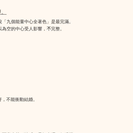
型。
說「九個能量中心全著色」是最完滿。
為空的中心受人影響，𣎴完整。
好，不能衝動結婚。