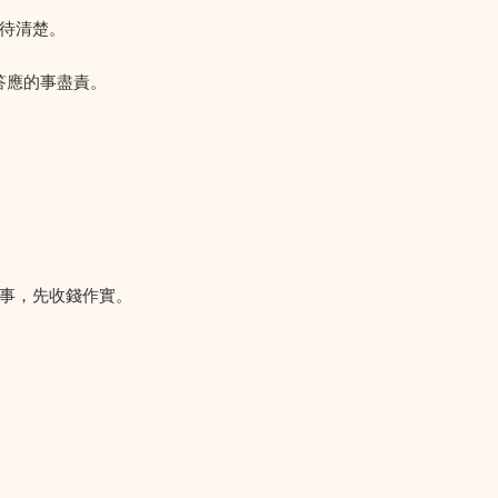
待清楚。
對答應的事盡責。
的事，先收錢作實。