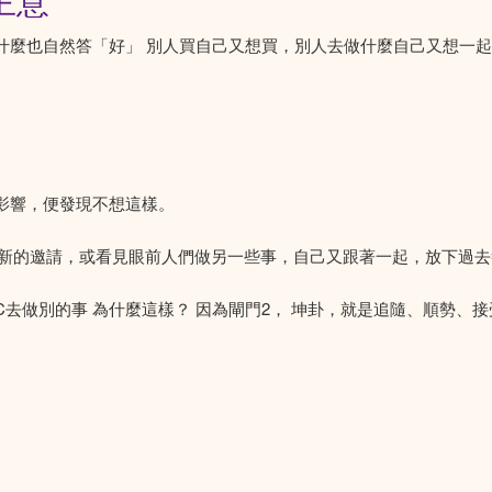
主意
什麼也自然答「好」 別人買自己又想買，別人去做什麼自己又想一
影響，便發現不想這樣。
新的邀請，或看見眼前人們做另一些事，自己又跟著一起，放下過去
答應C去做別的事 為什麼這樣？ 因為閘門2， 坤卦，就是追隨、順勢、
。