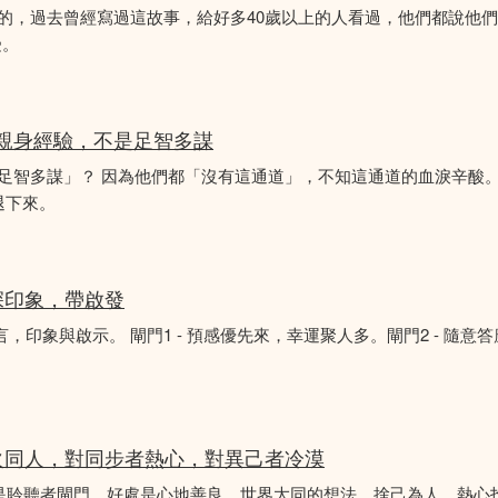
故事的，過去曾經寫過這故事，給好多40歲以上的人看過，他們都說他
受。
的親身經驗，不是足智多謀
「足智多謀」？ 因為他們都「沒有這通道」，不知這通道的血淚辛酸。
退下來。
深印象，帶啟發
言，印象與啟示。 閘門1 - 預感優先來，幸運聚人多。閘門2 - 隨意
火同人，對同步者熱心，對異己者冷漠
不是聆聽者閘門。好處是心地善良，世界大同的想法，捨己為人，熱心