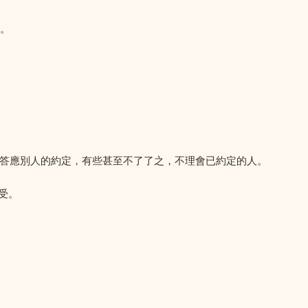
起。
答應別人的約定，有些甚至不了了之，不理會已約定的人。
接受。