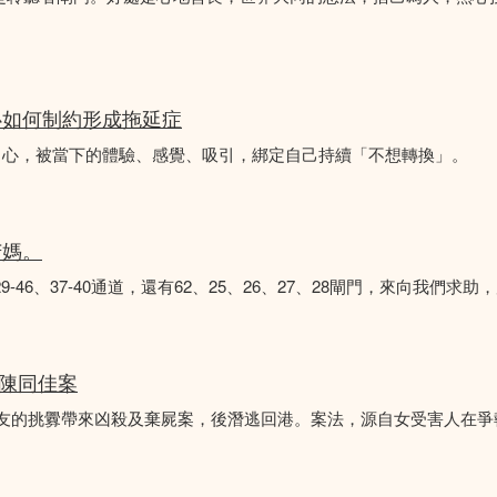
心如何制約形成拖延症
中心，被當下的體驗、感覺、吸引，綁定自己持續「不想轉換」。
苦媽。
8、29-46、37-40通道，還有62、25、26、27、28閘門，來向我
 陳同佳案
女友的挑釁帶來凶殺及棄屍案，後潛逃回港。案法，源自女受害人在