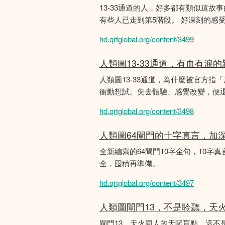
13-33通道的人，好多都有類似這
有些人已走到第5階段。 好深刻的感
hd.qrtglobal.org/content/3499
人類圖13-33通道，有血有淚
人類圖13-33通道，為什麼被官方指
衝動想試。失去體驗、感覺改變，便
hd.qrtglobal.org/content/3498
人類圖64閘門的十字真言，加
全新編寫的64閘門10字金句，10字真
全，囤積再準備。
hd.qrtglobal.org/content/3497
人類圖閘門13，不是聆聽，天
閘門13，天火同人的天賦盲點，這