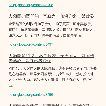
hd.qrtglobal.org/content/3498
人類圖64閘門的十字真言，加深印象，帶啟發
全新編寫的64閘門10字金句，10字真言，印象與啟示。
閘門1 - 預感優先來，幸運聚人多。閘門2 - 隨意答應人，
隨意又反口。閘門3 - 萬事俱備全，囤積再準備。
hd.qrtglobal.org/content/3497
人類圖閘門13，不是聆聽，天火同人，對同步
者熱心，對異己者冷漠
閘門13，天火同人的天賦盲點，這不是聆聽者閘門。好處
是心地善良，世界大同的想法，捨己為人，熱心投入他
人，成全大局。忘我投入在事情，對「有心人」熱心付
出。
hd.qrtglobal.org/content/3496
人類圖看拖延症，認識薦骨中心如何制約形成