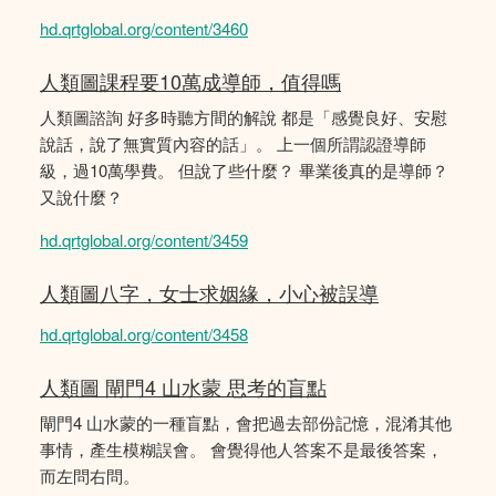
hd.qrtglobal.org/content/3460
人類圖課程要10萬成導師，值得嗎
人類圖諮詢 好多時聽方間的解說 都是「感覺良好、安慰
說話，說了無實質內容的話」。 上一個所謂認證導師
級，過10萬學費。 但說了些什麼？ 畢業後真的是導師？
又說什麼？
hd.qrtglobal.org/content/3459
人類圖八字，女士求姻緣，小心被誤導
hd.qrtglobal.org/content/3458
人類圖 閘門4 山水蒙 思考的盲點
閘門4 山水蒙的一種盲點，會把過去部份記憶，混淆其他
事情，產生模糊誤會。 會覺得他人答案不是最後答案，
而左問右問。