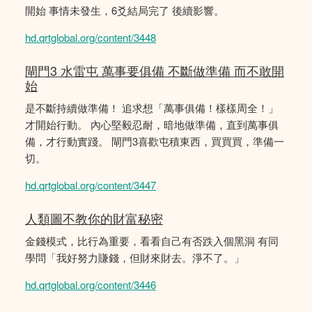
開始 事情未發生，6爻結局完了 後續影響。
hd.qrtglobal.org/content/3448
閘門3 水雷屯 萬事要俱備 不斷做準備 而不敢開
始
是不斷持續做準備！ 追求想「萬事俱備！樣樣周全！」
才開始行動。 內心堅毅忍耐，暗地做準備，直到萬事俱
備，才行動實踐。 閘門3喜歡屯積東西，買買買，準備一
切。
hd.qrtglobal.org/content/3447
人類圖不教你的財富秘密
金錢模式，比行為重要，看看自己有否跌入個黑洞 有同
學問「我好努力賺錢，但財來財去。淨不了。」
hd.qrtglobal.org/content/3446