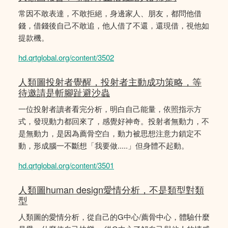
常因不敢表達，不敢拒絕，身邊家人、朋友，都問他借
錢，借錢後自己不敢追，他人借了不還，還現借，視他如
提款機。
hd.qrtglobal.org/content/3502
人類圖投射者覺醒，投射者主動成功策略，等
待邀請是斬腳趾避沙蟲
一位投射者讀者看完分析，明白自己能量，依照指示方
式，發現動力都回來了，感覺好神奇。投射者無動力，不
是無動力，是因為薦骨空白，動力被思想注意力鎖定不
動，形成腦一不斷想「我要做.....」但身體不起動。
hd.qrtglobal.org/content/3501
人類圖human design愛情分析，不是類型對類
型
人類圖的愛情分析，從自己的G中心/薦骨中心，體驗什麼