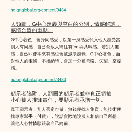
hd.qrtglobal.org/content/3484
人類圖，G中心定義與空白的分別，情感解讀，
感情合盤的重點。
G中心著色，會身同感受，以第一身感受代入他人感受當
別人有同感，自己會放大嚮往有feel與共鳴感。若別人無
感，自己即使本來有感也會被減淡感覺。G中心著色，面
對他人的拒絕、不接納時，會加一分被忽略、失望、空虛
感。
hd.qrtglobal.org/content/3483
顯示者陷阱，人類圖的顯示者並非真正領袖，
小心被人推卸責任，要顯示者承擔一切。
真正顯示者，別人否定也做，無錢便找人集資，無技術便
找專家幫手（付費），說話實際地說服人相信自己所想，
讓他人心甘情願跟著自己向前。