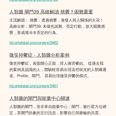
人類圖 閘門39 高維解讀 挑釁？困難重重
主流解讀： 挑釁，透過挑釁，激發人與人關係的火花！
高維分析：閘門39: 未做先說難、否定行動，放大困難感
覺，形成潑冷水否定的行為。
hd.qrtglobal.org/content/3462
微笑抑鬱症 - 人類圖分析案例
微笑抑鬱症，表面開心正面，背人痛苦鬰結。 從過去我
的案例及認識的人，體驗較容易出現這些狀況的人類圖通
道、Profile、閘門。 容易出現微笑抑鬱的模式。
hd.qrtglobal.org/content/3461
人類圖的閘門與能量中心關連
人類圖的閘門，並非來自能量中心，閘門，被行星方位綁
定，其閘門卦象的五行訊息，影響自己與脈輪的共震。