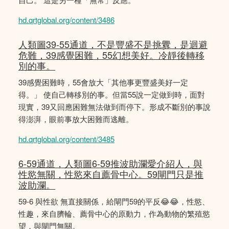
hd.qrtglobal.org/content/3486
人類圖39-55通道，不是豐盛不是挑釁，是迴避
危難，39感覺困難，55幻想美好。冷靜後轉移
別的事。
39感覺困難時，55會放大「其他事更豐盛美好一定
得。」 使自己轉移別的事。但當55說一定做到時，面對
現實，39又回應困難無法做到而停下。形成不斷別的事說
得澎湃，眼前事放大困難而逃離。
hd.qrtglobal.org/content/3485
6-59通道，人類圖6-59推波助瀾愛介紹人，與
性慾無關，性慾來自薦骨中心。59閘門只是推
波助瀾。
59-6 與性欲 無直接關係，給閘門59的平反😂😂，性慾、
性趣，來自臍輪、薦骨中心的原動力，作為動物的繁殖慾
望，與閘門無關。