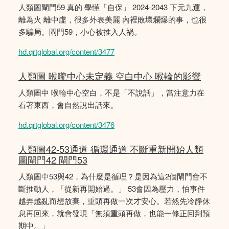
人類圖閘門59 真的 學懂「自保」 2024-2043 下元九運，
離為火 離中虛，很多外表美麗 內裡敗壞爛爆的事，也很
多騙局。閘門59，小心被推入人禍。
hd.qrtglobal.org/content/3477
人類圖 喉嚨中心未定義 空白中心 喉輪的影響
人類圖中 喉輪中心空白，不是「不說話」，當注意力在
看著東西，會自然說出話來。
hd.qrtglobal.org/content/3476
人類圖42-53通道 循環通道 不斷重新開始人類
圖閘門42 閘門53
人類圖中53與42，為什麼是循理？是因為這2個閘門會不
斷推動人，「從新再開始過。」 53會因為壓力，怕事件
越弄越亂而想放棄，重頭再做一次才安心。若然先冷靜休
息再回來，就會發現「無須重頭再做，也能一修正回到預
期中。」