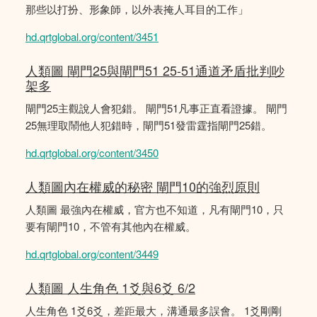
那些以打扮、形象師，以外表掩人耳目的工作」
hd.qrtglobal.org/content/3451
人類圖 閘門25與閘門51 25-51通道矛盾批判吵
架多
閘門25主觀說人會犯錯。 閘門51凡事正直看證據。 閘門
25無理取鬧他人犯錯時，閘門51發雷霆指閘門25錯。
hd.qrtglobal.org/content/3450
人類圖內在權威的秘密 閘門10的強烈原則
人類圖 最強內在權威，官方也不知道，凡有閘門10，只
要有閘門10，不管有其他內在權威。
hd.qrtglobal.org/content/3449
人類圖 人生角色 1爻與6爻 6/2
人生角色 1爻6爻，差距最大，溝通最多誤會。 1爻剛剛