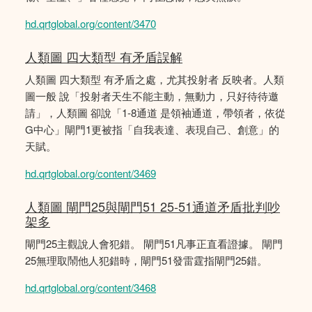
hd.qrtglobal.org/content/3470
人類圖 四大類型 有矛盾誤解
人類圖 四大類型 有矛盾之處，尤其投射者 反映者。人類
圖一般 說「投射者天生不能主動，無動力，只好待待邀
請」，人類圖 卻說「1-8通道 是領袖通道，帶領者，依從
G中心」閘門1更被指「自我表達、表現自己、創意」的
天賦。
hd.qrtglobal.org/content/3469
人類圖 閘門25與閘門51 25-51通道矛盾批判吵
架多
閘門25主觀說人會犯錯。 閘門51凡事正直看證據。 閘門
25無理取鬧他人犯錯時，閘門51發雷霆指閘門25錯。
hd.qrtglobal.org/content/3468