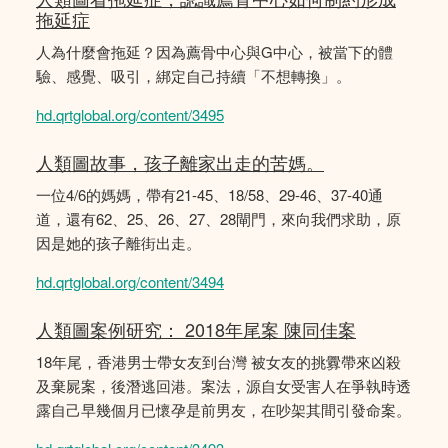
拖延症
人為什麼會拖延？因為薦骨中心與G中心，被當下的體
驗、感覺、吸引，綁定自己持續「不想轉換」。
hd.qrtglobal.org/content/3495
人類圖故事，孩子離家出走的苦媽。
一位4/6的媽媽，帶有21-45、18/58、29-46、37-40通
道，還有62、25、26、27、28閘門，來向我們求助，原
因是她的孩子離街出走。
hd.qrtglobal.org/content/3494
人類圖案例研究： 2018年尾案 陳同佳案
18年尾，香港男士帶女友到台灣 被女友的挑釁帶來凶殺
及棄屍案，後潛逃回港。案法，源自女受害人在爭執時透
露自己早幾個月已懷孕是前男友，在吵架其間引發命案。