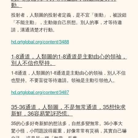
動。
投射者，人類圖的投射者定義，是不宜「衝動」，被說錯
「不能主動」，主動做自己所想。別人的事，才等待邀
請，溝通清楚才行動。
hd.qrtglobal.org/content/3488
1-8通道，人類圖的1-8通道是主動由心的領䄂，
別人不信也堅持。
1-8通道，人類圖的1-8通道是主動由心的領䄂，別人不信
也堅持。不要盲從等待邀請。領袖是主動引領他人。
hd.qrtglobal.org/content/3487
35-36通道，人類圖，不是無常通道，35想快求
新鮮，36容易驚訝恐慌。
35的心多好奇新鮮的想法多，自然多變無常。36小事大
驚小怪，小問題說得嚴重，好像常常有災禍，其實自己嚇
自己。 這是另一種「無常」反應。