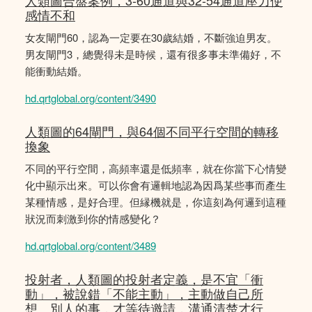
人類圖合盤案例，3-60通道與32-54通道壓力使
感情不和
女友閘門60，認為一定要在30歲結婚，不斷強迫男友。
男友閘門3，總覺得未是時候，還有很多事未準備好，不
能衝動結婚。
hd.qrtglobal.org/content/3490
人類圖的64閘門，與64個不同平行空間的轉移
換象
不同的平行空間，高頻率還是低頻率，就在你當下心情變
化中顯示出來。可以你會有邏輯地認為因爲某些事而產生
某種情感，是好合理。但縁機就是，你這刻為何邏到這種
狀況而刺激到你的情感變化？
hd.qrtglobal.org/content/3489
投射者，人類圖的投射者定義，是不宜「衝
動」，被說錯「不能主動」，主動做自己所
想。別人的事，才等待邀請，溝通清楚才行