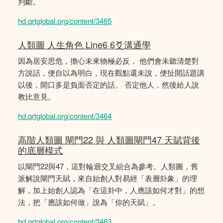
判斷。
hd.qrtglobal.org/content/3465
人類圖 人生角色 Line6 6爻溝通學
因為居安思危，擔心未來物極必反， 他們會未聽清楚對
方說話，便自以為明白，現在觀點還未說，便扯開話題講
以後，開口多是負面否定的話。 否定他人，然後給人說
教比意見。
hd.qrtglobal.org/content/3464
高階人類圖 閘門22 與 人類圖閘門47 天賦背後
的底層模式
以閘門22與47，這對輪迴交叉組合為參考。人類圖，舊
派解說閘門天賦，來自始創人對易經「表層卦象」的理
解，加上始創人認為「在這卦中，人應該如何才對」的想
法，把「應該如何做」說為「你的天賦」。
hd.qrtglobal.org/content/3463