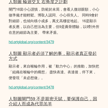
人類圖 輪迴交叉 右角度之計劃
閘門16當小心謹慎，防範於未焉，會看人微頭眼額，小心
做準備才能輕鬆。博取人認同、小心得失人。 同時9會針
對細節，也傾向積小成多，萬丈高樓從地起。 16是顯示
者反應，以自己想法為主要，但9是薦骨體驗，以9對外所
在意的細節為主要。 帶來矛盾。
hd.qrtglobal.org/content/3479
人類圖 顯示者必須了解的事，顯示者真正發起
方式
顯示者，來自喉輪作用，被「動力中心」的推動，加快把
「組織在喉輪中的構想」 盡快表達。表達後，停下來，
便發現「未必想做」。
hd.qrtglobal.org/content/3478
人類圖閘門59 不是親密天賦，要保護自己，因
介紹人而成為代罪羔羊