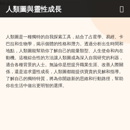
hd.qrtglobal.org
人類圖與靈性成長
人類圖是一種獨特的自我探索工具，結合了占星學、易經、卡
巴拉和生物學，揭示個體的性格和潛力。透過分析出生時間和
地點，人類圖能幫助你了解自己的能量類型、人生使命和內在
動機。這種綜合性的方法讓人類圖成為深入自我研究的利器，
適合各種背景的人士。無論你是想提升職業生涯、改善人際關
係，還是追求靈性成長，人類圖都能提供寶貴的見解和指導。
了解自己的獨特特質，將為你開啟新的思維和行動路徑，幫助
你在生活中做出更明智的選擇。