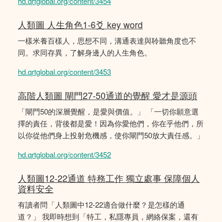
hd.qrtglobal.org/content/3454
人類圖 人生角色1-6爻 key word
一樣米養百樣人，思想不同，溝通表達與聆聽角度也不
同。求同存異，了解身邊人的人生角色。
hd.qrtglobal.org/content/3453
高階人類圖 閘門27-50通道的覺醒 愛才是源頭
「閘門50的深層覺醒，是愛與價值。」 「一切你願意選
擇的責任，背後都是愛！因為你愛他們，你在乎他們，所
以你從他們身上投射危機感，使你閘門50放大責任感。」
hd.qrtglobal.org/content/3452
人類圖12-22通道 特務工作 獨立處事 保障個人
資料安全
有讀者問「人類圖中12-22適合做什麼？是怎樣的通
道？」 我即時想到「特工，私隱專員，網絡保案，還有