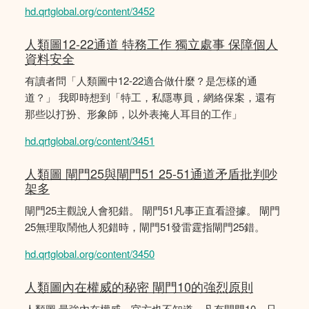
hd.qrtglobal.org/content/3452
人類圖12-22通道 特務工作 獨立處事 保障個人
資料安全
有讀者問「人類圖中12-22適合做什麼？是怎樣的通
道？」 我即時想到「特工，私隱專員，網絡保案，還有
那些以打扮、形象師，以外表掩人耳目的工作」
hd.qrtglobal.org/content/3451
人類圖 閘門25與閘門51 25-51通道矛盾批判吵
架多
閘門25主觀說人會犯錯。 閘門51凡事正直看證據。 閘門
25無理取鬧他人犯錯時，閘門51發雷霆指閘門25錯。
hd.qrtglobal.org/content/3450
人類圖內在權威的秘密 閘門10的強烈原則
人類圖 最強內在權威，官方也不知道，凡有閘門10，只