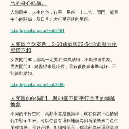
己的身心結構。
人類圖中，人生角色，行星、星座、十二宫、閘門、能量
中心的關係，及日月九大行星座落的星座。
hd.qrtglobal.org/content/3491
人類圖合盤案例，3-60通道與32-54通道壓力使
感情不和
女友閘門60，認為一定要在30歲結婚，不斷強迫男友。
男友閘門3，總覺得未是時候，還有很多事未準備好，不
能衝動結婚。
hd.qrtglobal.org/content/3490
人類圖的64閘門，與64個不同平行空間的轉移
換象
不同的平行空間，高頻率還是低頻率，就在你當下心情變
化中顯示出來。可以你會有邏輯地認為因爲某些事而產生
某種情感，是好合理。但縁機就是，你這刻為何邏到這種