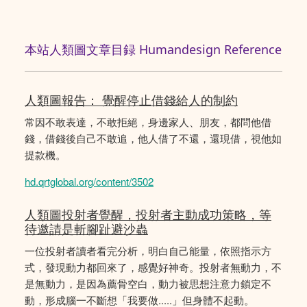
本站人類圖文章目録 Humandesign Reference
人類圖報告： 覺醒停止借錢給人的制約
常因不敢表達，不敢拒絕，身邊家人、朋友，都問他借
錢，借錢後自己不敢追，他人借了不還，還現借，視他如
提款機。
hd.qrtglobal.org/content/3502
人類圖投射者覺醒，投射者主動成功策略，等
待邀請是斬腳趾避沙蟲
一位投射者讀者看完分析，明白自己能量，依照指示方
式，發現動力都回來了，感覺好神奇。投射者無動力，不
是無動力，是因為薦骨空白，動力被思想注意力鎖定不
動，形成腦一不斷想「我要做.....」但身體不起動。