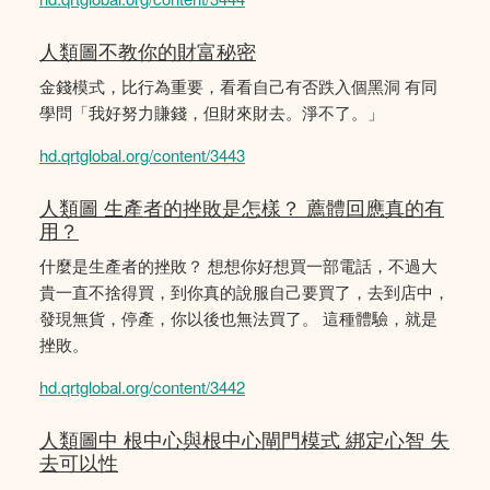
人類圖不教你的財富秘密
金錢模式，比行為重要，看看自己有否跌入個黑洞 有同
學問「我好努力賺錢，但財來財去。淨不了。」
hd.qrtglobal.org/content/3443
人類圖 生產者的挫敗是怎樣？ 薦體回應真的有
用？
什麼是生產者的挫敗？ 想想你好想買一部電話，不過大
貴一直不捨得買，到你真的說服自己要買了，去到店中，
發現無貨，停產，你以後也無法買了。 這種體驗，就是
挫敗。
hd.qrtglobal.org/content/3442
人類圖中 根中心與根中心閘門模式 綁定心智 失
去可以性