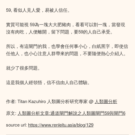
59, 看似人見人愛，易被人信任。
實質可能視 59為一塊大大肥豬肉，看看可以割一塊，當發現
沒有肉吃，人便離開，留下問題，要59的人自己承受。
所以，有這閘門的我，也學會任何事小心，白紙黑字，即使信
任他人，也小心注意人群帶來的問題，不要隨便熱心介紹人。
就少了很多問題。
這是我個人經領悟，信不信由人自己體驗。
作者: Titan Kazuhiro 人類圖分析研究專家 @
人類圖分析
原文:
人類圖分析文章:通道閘門解說之人類圖閘門59與閘門6
source url:
https://www.renleitu.asia/blog/129