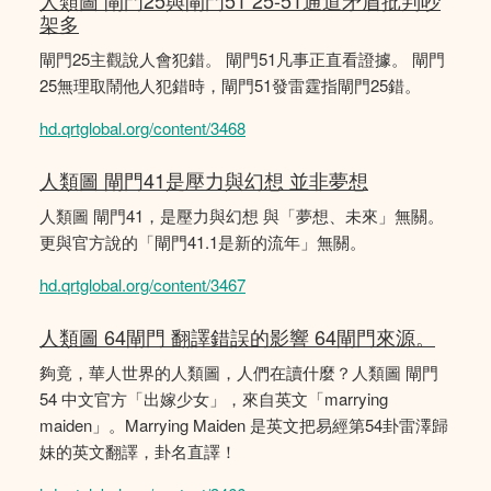
人類圖 閘門25與閘門51 25-51通道矛盾批判吵
架多
閘門25主觀說人會犯錯。 閘門51凡事正直看證據。 閘門
25無理取鬧他人犯錯時，閘門51發雷霆指閘門25錯。
hd.qrtglobal.org/content/3468
人類圖 閘門41是壓力與幻想 並非夢想
人類圖 閘門41，是壓力與幻想 與「夢想、未來」無關。
更與官方說的「閘門41.1是新的流年」無關。
hd.qrtglobal.org/content/3467
人類圖 64閘門 翻譯錯誤的影響 64閘門來源。
夠竟，華人世界的人類圖，人們在讀什麼？人類圖 閘門
54 中文官方「出嫁少女」，來自英文「marrying
maiden」。Marrying Maiden 是英文把易經第54卦雷澤歸
妹的英文翻譯，卦名直譯！