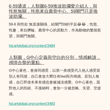
6-59通道，人類圖6-59推波助瀾愛介紹人，與
性慾無關，性慾來自薦骨中心。59閘門只是推
波助瀾。
59-6 與性欲 無直接關係，給閘門59的平反😂😂，性慾、
性趣，來自臍輪、薦骨中心的原動力，作為動物的繁殖慾
望，與閘門無關。
hd.qrtglobal.org/content/3484
人類圖，G中心定義與空白的分別，情感解讀，
感情合盤的重點。
G中心著色，會身同感受，以第一身感受代入他人感受當
別人有同感，自己會放大嚮往有feel與共鳴感。若別人無
感，自己即使本來有感也會被減淡感覺。G中心著色，面
對他人的拒絕、不接納時，會加一分被忽略、失望、空虛
感。
hd.qrtglobal.org/content/3483