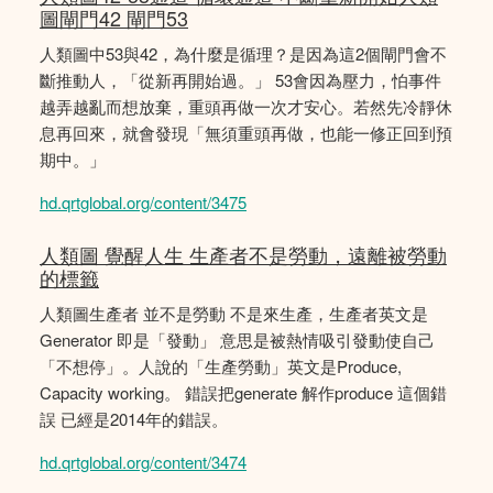
圖閘門42 閘門53
人類圖中53與42，為什麼是循理？是因為這2個閘門會不
斷推動人，「從新再開始過。」 53會因為壓力，怕事件
越弄越亂而想放棄，重頭再做一次才安心。若然先冷靜休
息再回來，就會發現「無須重頭再做，也能一修正回到預
期中。」
hd.qrtglobal.org/content/3475
人類圖 覺醒人生 生產者不是勞動，遠離被勞動
的標籤
人類圖生產者 並不是勞動 不是來生產，生產者英文是
Generator 即是「發動」 意思是被熱情吸引發動使自己
「不想停」。人說的「生產勞動」英文是Produce,
Capacity working。 錯誤把generate 解作produce 這個錯
誤 已經是2014年的錯誤。
hd.qrtglobal.org/content/3474