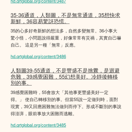
hd.qrtglobal.org/content/3487
35-36通道，人類圖，不是無常通道，35想快求
新鮮，36容易驚訝恐慌。
35的心多好奇新鮮的想法多，自然多變無常。36小事大
驚小怪，小問題說得嚴重，好像常常有災禍，其實自己嚇
自己。 這是另一種「無常」反應。
hd.qrtglobal.org/content/3486
人類圖39-55通道，不是豐盛不是挑釁，是迴避
危難，39感覺困難，55幻想美好。冷靜後轉移
別的事。
39感覺困難時，55會放大「其他事更豐盛美好一定
得。」 使自己轉移別的事。但當55說一定做到時，面對
現實，39又回應困難無法做到而停下。形成不斷別的事說
得澎湃，眼前事放大困難而逃離。
hd.qrtglobal.org/content/3485