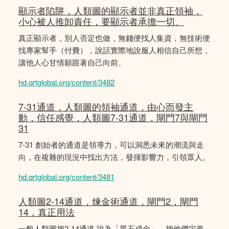
顯示者陷阱，人類圖的顯示者並非真正領袖，
小心被人推卸責任，要顯示者承擔一切。
真正顯示者，別人否定也做，無錢便找人集資，無技術便
找專家幫手（付費），說話實際地說服人相信自己所想，
讓他人心甘情願跟著自己向前。
hd.qrtglobal.org/content/3482
7-31通道，人類圖的領袖通道，由心而發主
動，信任感覺，人類圖7-31通道，閘門7與閘門
31
7-31 創始者的通道是領導力，可以洞悉未來的潮流與走
向，在複雜的現況中找出方法，發揮影響力，引領眾人。
hd.qrtglobal.org/content/3481
人類圖2-14通道，煉金術通道，閘門2，閘門
14，真正用法
一般人類圖把2-14通道 說為「黑石成金」，把他們定義