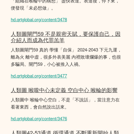
「組織在喉輪中的構想」 盡快表達。表達後，停下來，
便發現「未必想做」。
hd.qrtglobal.org/content/3478
人類圖閘門59 不是親密天賦，要保護自己，因
介紹人而成為代罪羔羊
人類圖閘門59 真的 學懂「自保」 2024-2043 下元九運，
離為火 離中虛，很多外表美麗 內裡敗壞爛爆的事，也很
多騙局。閘門59，小心被推入人禍。
hd.qrtglobal.org/content/3477
人類圖 喉嚨中心未定義 空白中心 喉輪的影響
人類圖中 喉輪中心空白，不是「不說話」，當注意力在
看著東西，會自然說出話來。
hd.qrtglobal.org/content/3476
人類圖42-53通道 循環通道 不斷重新開始人類