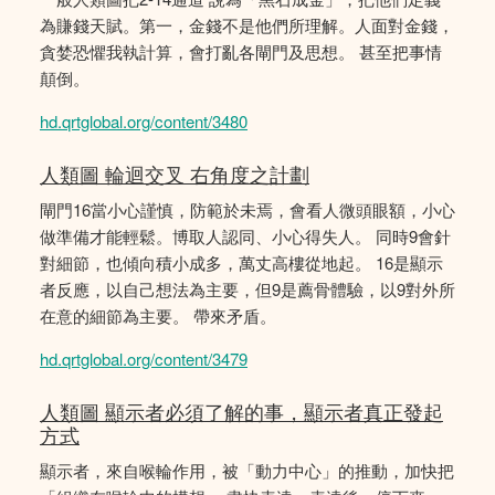
為賺錢天賦。第一，金錢不是他們所理解。人面對金錢，
貪婪恐懼我執計算，會打亂各閘門及思想。 甚至把事情
顛倒。
hd.qrtglobal.org/content/3480
人類圖 輪迴交叉 右角度之計劃
閘門16當小心謹慎，防範於未焉，會看人微頭眼額，小心
做準備才能輕鬆。博取人認同、小心得失人。 同時9會針
對細節，也傾向積小成多，萬丈高樓從地起。 16是顯示
者反應，以自己想法為主要，但9是薦骨體驗，以9對外所
在意的細節為主要。 帶來矛盾。
hd.qrtglobal.org/content/3479
人類圖 顯示者必須了解的事，顯示者真正發起
方式
顯示者，來自喉輪作用，被「動力中心」的推動，加快把