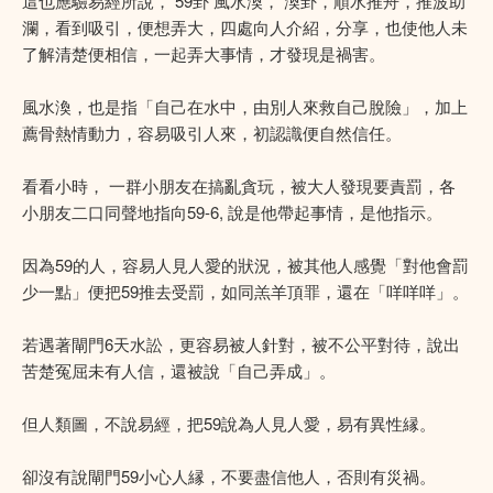
這也應驗易經所說， 59卦 風水渙， 渙卦，順水推舟，推波助
瀾，看到吸引，便想弄大，四處向人介紹，分享，也使他人未
了解清楚便相信，一起弄大事情，才發現是禍害。
風水渙，也是指「自己在水中，由別人來救自己脫險」，加上
薦骨熱情動力，容易吸引人來，初認識便自然信任。
看看小時， 一群小朋友在搞亂貪玩，被大人發現要責罰，各
小朋友二口同聲地指向59-6, 說是他帶起事情，是他指示。
因為59的人，容易人見人愛的狀況，被其他人感覺「對他會罰
少一點」便把59推去受罰，如同羔羊頂罪，還在「咩咩咩」。
若遇著閘門6天水訟，更容易被人針對，被不公平對待，說出
苦楚冤屈未有人信，還被說「自己弄成」。
但人類圖，不說易經，把59說為人見人愛，易有異性縁。
卻沒有說閘門59小心人縁，不要盡信他人，否則有災禍。