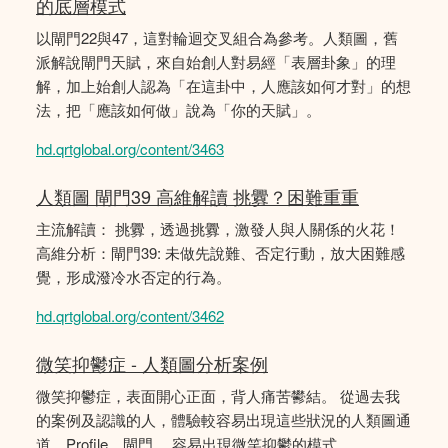
的底層模式
以閘門22與47，這對輪迴交叉組合為參考。人類圖，舊
派解說閘門天賦，來自始創人對易經「表層卦象」的理
解，加上始創人認為「在這卦中，人應該如何才對」的想
法，把「應該如何做」說為「你的天賦」。
hd.qrtglobal.org/content/3463
人類圖 閘門39 高維解讀 挑釁？困難重重
主流解讀： 挑釁，透過挑釁，激發人與人關係的火花！
高維分析：閘門39: 未做先說難、否定行動，放大困難感
覺，形成潑冷水否定的行為。
hd.qrtglobal.org/content/3462
微笑抑鬱症 - 人類圖分析案例
微笑抑鬱症，表面開心正面，背人痛苦鬰結。 從過去我
的案例及認識的人，體驗較容易出現這些狀況的人類圖通
道、Profile、閘門。 容易出現微笑抑鬱的模式。