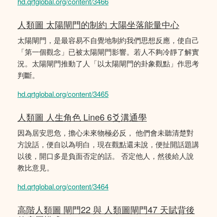
hd.qrtglobal.org/content/3466
人類圖 太陽閘門的制約 大陽坐落能量中心
太陽閘門，是最容易不自覺地制約我們思想反應，使自己
「第一個觀念」已被太陽閘門影響。若人不夠冷靜了解實
況。太陽閘門推動了人「以太陽閘門的卦象觀點」作思考
判斷。
hd.qrtglobal.org/content/3465
人類圖 人生角色 Line6 6爻溝通學
因為居安思危，擔心未來物極必反， 他們會未聽清楚對
方說話，便自以為明白，現在觀點還未說，便扯開話題講
以後，開口多是負面否定的話。 否定他人，然後給人說
教比意見。
hd.qrtglobal.org/content/3464
高階人類圖 閘門22 與 人類圖閘門47 天賦背後