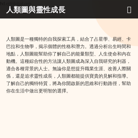
hd.qrtglobal.org
人類圖與靈性成長
人類圖是一種獨特的自我探索工具，結合了占星學、易經、卡
巴拉和生物學，揭示個體的性格和潛力。透過分析出生時間和
地點，人類圖能幫助你了解自己的能量類型、人生使命和內在
動機。這種綜合性的方法讓人類圖成為深入自我研究的利器，
適合各種背景的人士。無論你是想提升職業生涯、改善人際關
係，還是追求靈性成長，人類圖都能提供寶貴的見解和指導。
了解自己的獨特特質，將為你開啟新的思維和行動路徑，幫助
你在生活中做出更明智的選擇。