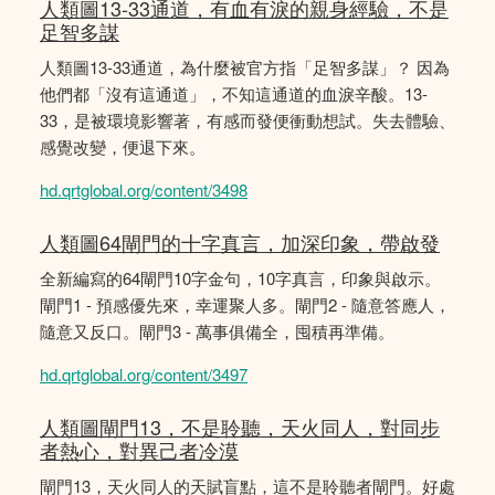
人類圖13-33通道，有血有淚的親身經驗，不是
足智多謀
人類圖13-33通道，為什麼被官方指「足智多謀」？ 因為
他們都「沒有這通道」，不知這通道的血淚辛酸。13-
33，是被環境影響著，有感而發便衝動想試。失去體驗、
感覺改變，便退下來。
hd.qrtglobal.org/content/3498
人類圖64閘門的十字真言，加深印象，帶啟發
全新編寫的64閘門10字金句，10字真言，印象與啟示。
閘門1 - 預感優先來，幸運聚人多。閘門2 - 隨意答應人，
隨意又反口。閘門3 - 萬事俱備全，囤積再準備。
hd.qrtglobal.org/content/3497
人類圖閘門13，不是聆聽，天火同人，對同步
者熱心，對異己者冷漠
閘門13，天火同人的天賦盲點，這不是聆聽者閘門。好處