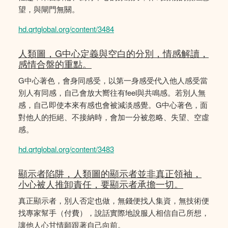
望，與閘門無關。
hd.qrtglobal.org/content/3484
人類圖，G中心定義與空白的分別，情感解讀，
感情合盤的重點。
G中心著色，會身同感受，以第一身感受代入他人感受當
別人有同感，自己會放大嚮往有feel與共鳴感。若別人無
感，自己即使本來有感也會被減淡感覺。G中心著色，面
對他人的拒絕、不接納時，會加一分被忽略、失望、空虛
感。
hd.qrtglobal.org/content/3483
顯示者陷阱，人類圖的顯示者並非真正領袖，
小心被人推卸責任，要顯示者承擔一切。
真正顯示者，別人否定也做，無錢便找人集資，無技術便
找專家幫手（付費），說話實際地說服人相信自己所想，
讓他人心甘情願跟著自己向前。