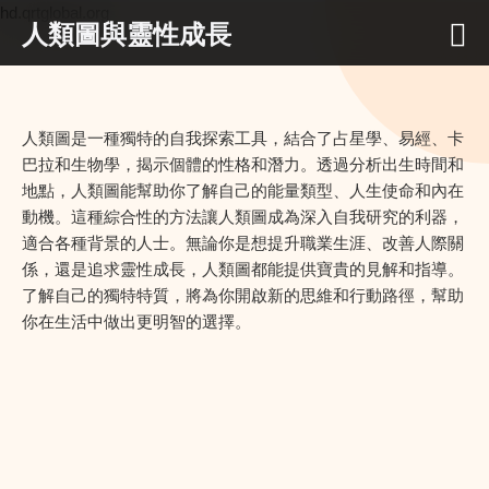
hd.qrtglobal.org
人類圖與靈性成長
人類圖是一種獨特的自我探索工具，結合了占星學、易經、卡
巴拉和生物學，揭示個體的性格和潛力。透過分析出生時間和
地點，人類圖能幫助你了解自己的能量類型、人生使命和內在
動機。這種綜合性的方法讓人類圖成為深入自我研究的利器，
適合各種背景的人士。無論你是想提升職業生涯、改善人際關
係，還是追求靈性成長，人類圖都能提供寶貴的見解和指導。
了解自己的獨特特質，將為你開啟新的思維和行動路徑，幫助
你在生活中做出更明智的選擇。