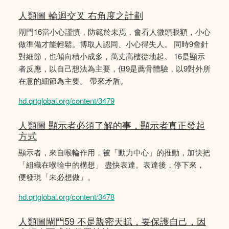
人類圖 輪迴交叉 右角度之計劃
閘門16當小心謹慎，防範於未焉，會看人微頭眼額，小心
做準備才能輕鬆。博取人認同、小心得失人。 同時9會針
對細節，也傾向積小成多，萬丈高樓從地起。 16是顯示
者反應，以自己想法為主要，但9是薦骨體驗，以9對外所
在意的細節為主要。 帶來矛盾。
hd.qrtglobal.org/content/3479
人類圖 顯示者必須了解的事，顯示者真正發起
方式
顯示者，來自喉輪作用，被「動力中心」的推動，加快把
「組織在喉輪中的構想」 盡快表達。表達後，停下來，
便發現「未必想做」。
hd.qrtglobal.org/content/3478
人類圖閘門59 不是親密天賦，要保護自己，因