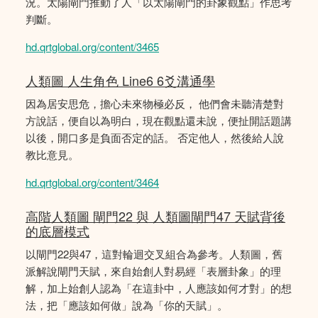
況。太陽閘門推動了人「以太陽閘門的卦象觀點」作思考
判斷。
hd.qrtglobal.org/content/3465
人類圖 人生角色 Line6 6爻溝通學
因為居安思危，擔心未來物極必反， 他們會未聽清楚對
方說話，便自以為明白，現在觀點還未說，便扯開話題講
以後，開口多是負面否定的話。 否定他人，然後給人說
教比意見。
hd.qrtglobal.org/content/3464
高階人類圖 閘門22 與 人類圖閘門47 天賦背後
的底層模式
以閘門22與47，這對輪迴交叉組合為參考。人類圖，舊
派解說閘門天賦，來自始創人對易經「表層卦象」的理
解，加上始創人認為「在這卦中，人應該如何才對」的想
法，把「應該如何做」說為「你的天賦」。