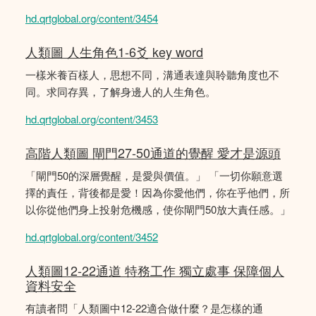
hd.qrtglobal.org/content/3454
人類圖 人生角色1-6爻 key word
一樣米養百樣人，思想不同，溝通表達與聆聽角度也不
同。求同存異，了解身邊人的人生角色。
hd.qrtglobal.org/content/3453
高階人類圖 閘門27-50通道的覺醒 愛才是源頭
「閘門50的深層覺醒，是愛與價值。」 「一切你願意選
擇的責任，背後都是愛！因為你愛他們，你在乎他們，所
以你從他們身上投射危機感，使你閘門50放大責任感。」
hd.qrtglobal.org/content/3452
人類圖12-22通道 特務工作 獨立處事 保障個人
資料安全
有讀者問「人類圖中12-22適合做什麼？是怎樣的通