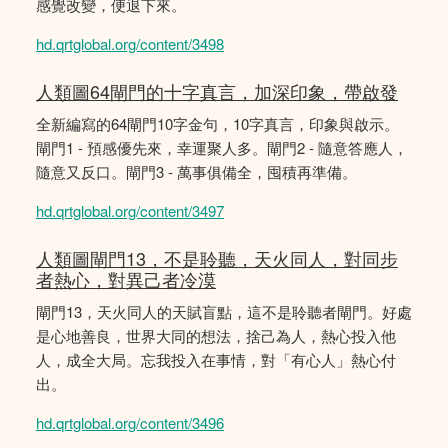
感覺改變，便退下來。
hd.qrtglobal.org/content/3498
人類圖64閘門的十字真言，加深印象，帶啟發
全新編寫的64閘門10字金句，10字真言，印象與啟示。
閘門1 - 預感優先來，幸運聚人多。閘門2 - 隨意答應人，
隨意又反口。閘門3 - 萬事俱備全，囤積再準備。
hd.qrtglobal.org/content/3497
人類圖閘門13，不是聆聽，天火同人，對同步
者熱心，對異己者冷漠
閘門13，天火同人的天賦盲點，這不是聆聽者閘門。好處
是心地善良，世界大同的想法，捨己為人，熱心投入他
人，成全大局。忘我投入在事情，對「有心人」熱心付
出。
hd.qrtglobal.org/content/3496