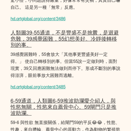
自己。 這是另一種「無常」反應。
hd.qrtglobal.org/content/3486
人類圖39-55通道，不是豐盛不是挑釁，是迴避
危難，39感覺困難，55幻想美好。冷靜後轉移
別的事。
39感覺困難時，55會放大「其他事更豐盛美好一定
得。」 使自己轉移別的事。但當55說一定做到時，面對
現實，39又回應困難無法做到而停下。形成不斷別的事說
得澎湃，眼前事放大困難而逃離。
hd.qrtglobal.org/content/3485
6-59通道，人類圖6-59推波助瀾愛介紹人，與
性慾無關，性慾來自薦骨中心。59閘門只是推
波助瀾。
59-6 與性欲 無直接關係，給閘門59的平反😂😂，性慾、
性趣，來自臍輪、薦骨中心的原動力，作為動物的繁殖慾