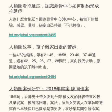
人類圖看拖延症，認識薦骨中心如何制約形成
拖延症
人為什麼會拖延？因為薦骨中心與G中心，被當下的體
驗、感覺、吸引，綁定自己持續「不想轉換」。
hd.qrtglobal.org/content/3495
人類圖故事，孩子離家出走的苦媽。
一位4/6的媽媽，帶有21-45、18/58、29-46、37-40通
道，還有62、25、26、27、28閘門，來向我們求助，原
因是她的孩子離街出走。
hd.qrtglobal.org/content/3494
人類圖案例研究： 2018年尾案 陳同佳案
18年尾，香港男士帶女友到台灣 被女友的挑釁帶來凶殺
及棄屍案，後潛逃回港。案法，源自女受害人在爭執時透
露自己早幾個月已懷孕是前男友，在吵架其間引發命案。