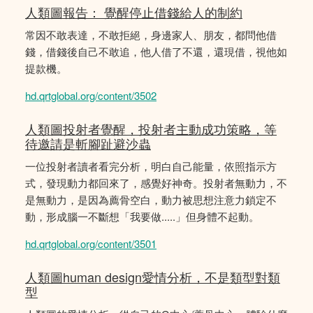
人類圖報告： 覺醒停止借錢給人的制約
常因不敢表達，不敢拒絕，身邊家人、朋友，都問他借
錢，借錢後自己不敢追，他人借了不還，還現借，視他如
提款機。
hd.qrtglobal.org/content/3502
人類圖投射者覺醒，投射者主動成功策略，等
待邀請是斬腳趾避沙蟲
一位投射者讀者看完分析，明白自己能量，依照指示方
式，發現動力都回來了，感覺好神奇。投射者無動力，不
是無動力，是因為薦骨空白，動力被思想注意力鎖定不
動，形成腦一不斷想「我要做.....」但身體不起動。
hd.qrtglobal.org/content/3501
人類圖human design愛情分析，不是類型對類
型