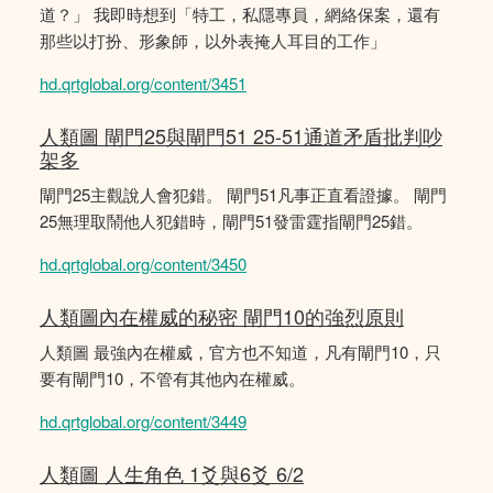
道？」 我即時想到「特工，私隱專員，網絡保案，還有
那些以打扮、形象師，以外表掩人耳目的工作」
hd.qrtglobal.org/content/3451
人類圖 閘門25與閘門51 25-51通道矛盾批判吵
架多
閘門25主觀說人會犯錯。 閘門51凡事正直看證據。 閘門
25無理取鬧他人犯錯時，閘門51發雷霆指閘門25錯。
hd.qrtglobal.org/content/3450
人類圖內在權威的秘密 閘門10的強烈原則
人類圖 最強內在權威，官方也不知道，凡有閘門10，只
要有閘門10，不管有其他內在權威。
hd.qrtglobal.org/content/3449
人類圖 人生角色 1爻與6爻 6/2