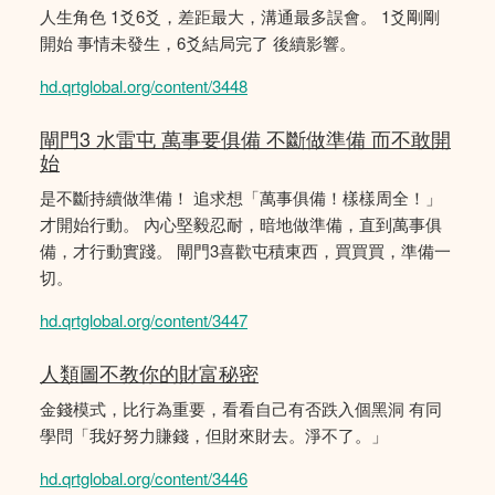
人生角色 1爻6爻，差距最大，溝通最多誤會。 1爻剛剛
開始 事情未發生，6爻結局完了 後續影響。
hd.qrtglobal.org/content/3448
閘門3 水雷屯 萬事要俱備 不斷做準備 而不敢開
始
是不斷持續做準備！ 追求想「萬事俱備！樣樣周全！」
才開始行動。 內心堅毅忍耐，暗地做準備，直到萬事俱
備，才行動實踐。 閘門3喜歡屯積東西，買買買，準備一
切。
hd.qrtglobal.org/content/3447
人類圖不教你的財富秘密
金錢模式，比行為重要，看看自己有否跌入個黑洞 有同
學問「我好努力賺錢，但財來財去。淨不了。」
hd.qrtglobal.org/content/3446