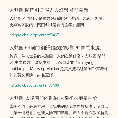
人類圖 閘門41是壓力與幻想 並非夢想
人類圖 閘門41，是壓力與幻想 與「夢想、未來」無關。
更與官方說的「閘門41.1是新的流年」無關。
hd.qrtglobal.org/content/3467
人類圖 64閘門 翻譯錯誤的影響 64閘門來源。
夠竟，華人世界的人類圖，人們在讀什麼？人類圖 閘門
54 中文官方「出嫁少女」，來自英文「marrying
maiden」。Marrying Maiden 是英文把易經第54卦雷澤歸
妹的英文翻譯，卦名直譯！
hd.qrtglobal.org/content/3466
人類圖 太陽閘門的制約 大陽坐落能量中心
太陽閘門，是最容易不自覺地制約我們思想反應，使自己
「第一個觀念」已被太陽閘門影響。若人不夠冷靜了解實