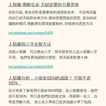
人類圖 覺醒生命 天賦從愛的力量而來
你的天賦, 來自你對喜愛事情的渴望與追求。 不必再四處
找自己的天賦與未來方向 讓你恐懼質疑的思想, 是你的頭
腦制約模式 無數潛在環境能量制約, 控制著你思想方式
hd.qrtglobal.org/content/3435
人類圖與八字合盤方法
高階人類圖，可以整合八字，與市面有些人說人類圖八字
不同。 他們依舊強調四大類型、用天賦來對應十神。
hd.qrtglobal.org/content/3434
人類圖分析，小朋友SEN的成因？ 可能不是
SEN。
近日有多了家長問小朋友SEN問題，從人類圖發現，他們
並不是SEN。而只是他們的思維太快，用易舉一反三，自
學及理解力高。 加上未入學前已從其他媒介學了知識，