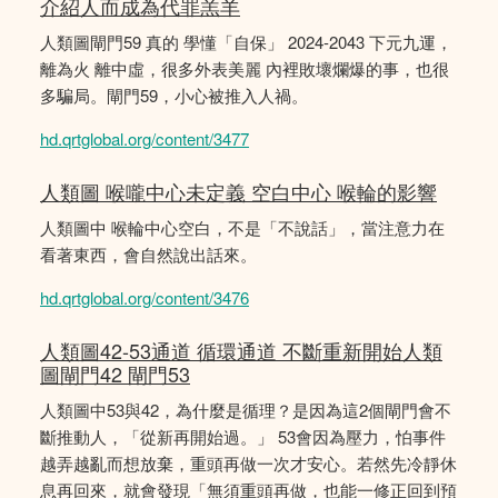
介紹人而成為代罪羔羊
人類圖閘門59 真的 學懂「自保」 2024-2043 下元九運，
離為火 離中虛，很多外表美麗 內裡敗壞爛爆的事，也很
多騙局。閘門59，小心被推入人禍。
hd.qrtglobal.org/content/3477
人類圖 喉嚨中心未定義 空白中心 喉輪的影響
人類圖中 喉輪中心空白，不是「不說話」，當注意力在
看著東西，會自然說出話來。
hd.qrtglobal.org/content/3476
人類圖42-53通道 循環通道 不斷重新開始人類
圖閘門42 閘門53
人類圖中53與42，為什麼是循理？是因為這2個閘門會不
斷推動人，「從新再開始過。」 53會因為壓力，怕事件
越弄越亂而想放棄，重頭再做一次才安心。若然先冷靜休
息再回來，就會發現「無須重頭再做，也能一修正回到預