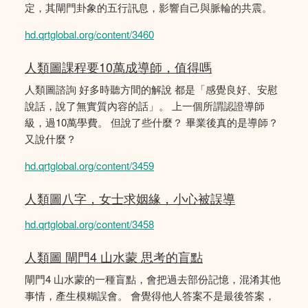
定，其閘門卦象的五行訊息，影響自己與脈輪的共震。
hd.qrtglobal.org/content/3460
人類圖課程要10萬成導師，值得嗎
人類圖諮詢 好多時聽方間的解說 都是「感覺良好、安慰
說話，說了無實質內容的話」。 上一個所謂認證導師
級，過10萬學費。 但說了些什麼？ 畢業後真的是導師？
又說什麼？
hd.qrtglobal.org/content/3459
人類圖八字，女士求姻緣，小心被誤導
hd.qrtglobal.org/content/3458
人類圖 閘門4 山水蒙 思考的盲點
閘門4 山水蒙的一種盲點，會把過去部份記憶，混淆其他
事情，產生模糊誤會。 會覺得他人答案不是最後答案，