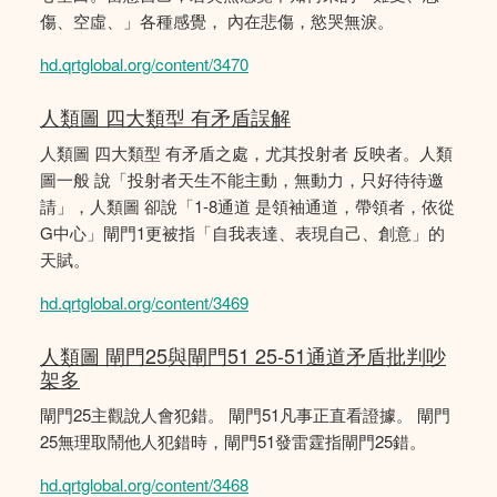
傷、空虛、」各種感覺， 內在悲傷，慾哭無淚。
hd.qrtglobal.org/content/3470
人類圖 四大類型 有矛盾誤解
人類圖 四大類型 有矛盾之處，尤其投射者 反映者。人類
圖一般 說「投射者天生不能主動，無動力，只好待待邀
請」，人類圖 卻說「1-8通道 是領袖通道，帶領者，依從
G中心」閘門1更被指「自我表達、表現自己、創意」的
天賦。
hd.qrtglobal.org/content/3469
人類圖 閘門25與閘門51 25-51通道矛盾批判吵
架多
閘門25主觀說人會犯錯。 閘門51凡事正直看證據。 閘門
25無理取鬧他人犯錯時，閘門51發雷霆指閘門25錯。
hd.qrtglobal.org/content/3468