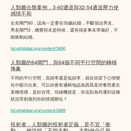
人類圖合盤案例，3-60通道與32-54通道壓力使
感情不和
女友閘門60，認為一定要在30歲結婚，不斷強迫男友。
男友閘門3，總覺得未是時候，還有很多事未準備好，不
能衝動結婚。
hd.qrtglobal.org/content/3490
人類圖的64閘門，與64個不同平行空間的轉移
換象
不同的平行空間，高頻率還是低頻率，就在你當下心情變
化中顯示出來。可以你會有邏輯地認為因爲某些事而產生
某種情感，是好合理。但縁機就是，你這刻為何邏到這種
狀況而刺激到你的情感變化？
hd.qrtglobal.org/content/3489
投射者，人類圖的投射者定義，是不宜「衝
動」，被說錯「不能主動」，主動做自己所