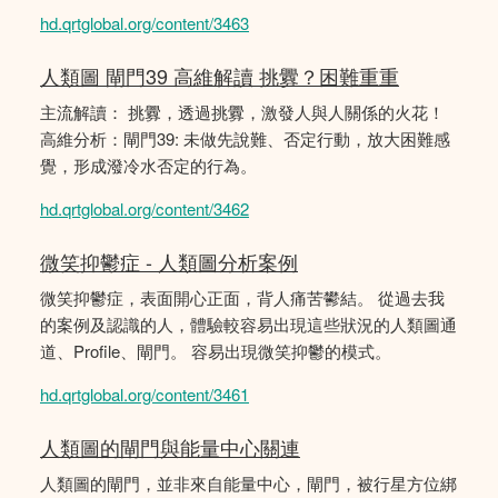
hd.qrtglobal.org/content/3463
人類圖 閘門39 高維解讀 挑釁？困難重重
主流解讀： 挑釁，透過挑釁，激發人與人關係的火花！
高維分析：閘門39: 未做先說難、否定行動，放大困難感
覺，形成潑冷水否定的行為。
hd.qrtglobal.org/content/3462
微笑抑鬱症 - 人類圖分析案例
微笑抑鬱症，表面開心正面，背人痛苦鬰結。 從過去我
的案例及認識的人，體驗較容易出現這些狀況的人類圖通
道、Profile、閘門。 容易出現微笑抑鬱的模式。
hd.qrtglobal.org/content/3461
人類圖的閘門與能量中心關連
人類圖的閘門，並非來自能量中心，閘門，被行星方位綁