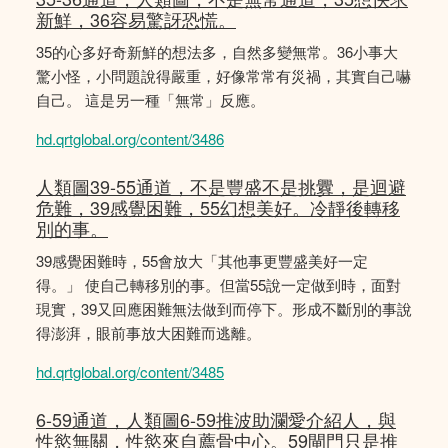
新鮮，36容易驚訝恐慌。
35的心多好奇新鮮的想法多，自然多變無常。36小事大
驚小怪，小問題說得嚴重，好像常常有災禍，其實自己嚇
自己。 這是另一種「無常」反應。
hd.qrtglobal.org/content/3486
人類圖39-55通道，不是豐盛不是挑釁，是迴避
危難，39感覺困難，55幻想美好。冷靜後轉移
別的事。
39感覺困難時，55會放大「其他事更豐盛美好一定
得。」 使自己轉移別的事。但當55說一定做到時，面對
現實，39又回應困難無法做到而停下。形成不斷別的事說
得澎湃，眼前事放大困難而逃離。
hd.qrtglobal.org/content/3485
6-59通道，人類圖6-59推波助瀾愛介紹人，與
性慾無關，性慾來自薦骨中心。59閘門只是推