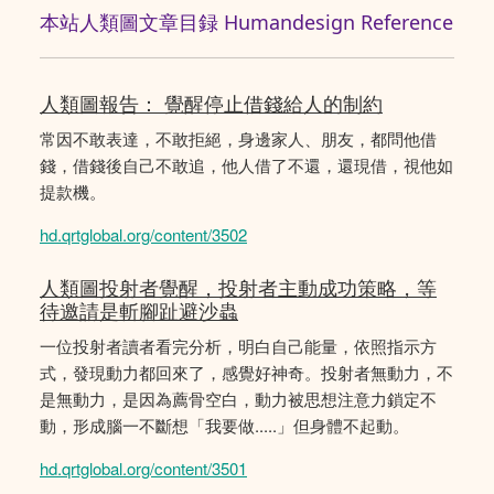
本站人類圖文章目録 Humandesign Reference
人類圖報告： 覺醒停止借錢給人的制約
常因不敢表達，不敢拒絕，身邊家人、朋友，都問他借
錢，借錢後自己不敢追，他人借了不還，還現借，視他如
提款機。
hd.qrtglobal.org/content/3502
人類圖投射者覺醒，投射者主動成功策略，等
待邀請是斬腳趾避沙蟲
一位投射者讀者看完分析，明白自己能量，依照指示方
式，發現動力都回來了，感覺好神奇。投射者無動力，不
是無動力，是因為薦骨空白，動力被思想注意力鎖定不
動，形成腦一不斷想「我要做.....」但身體不起動。
hd.qrtglobal.org/content/3501