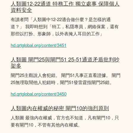
人類圖12-22通道 特務工作 獨立處事 保障個人
資料安全
有讀者問「人類圖中12-22適合做什麼？是怎樣的通
道？」 我即時想到「特工，私隱專員，網絡保案，還有
那些以打扮、形象師，以外表掩人耳目的工作」
hd.qrtglobal.org/content/3451
人類圖 閘門25與閘門51 25-51通道矛盾批判吵
架多
閘門25主觀說人會犯錯。 閘門51凡事正直看證據。 閘門
25無理取鬧他人犯錯時，閘門51發雷霆指閘門25錯。
hd.qrtglobal.org/content/3450
人類圖內在權威的秘密 閘門10的強烈原則
人類圖 最強內在權威，官方也不知道，凡有閘門10，只
要有閘門10，不管有其他內在權威。