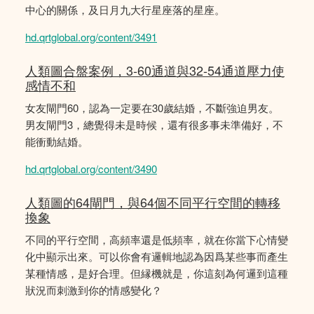
中心的關係，及日月九大行星座落的星座。
hd.qrtglobal.org/content/3491
人類圖合盤案例，3-60通道與32-54通道壓力使
感情不和
女友閘門60，認為一定要在30歲結婚，不斷強迫男友。
男友閘門3，總覺得未是時候，還有很多事未準備好，不
能衝動結婚。
hd.qrtglobal.org/content/3490
人類圖的64閘門，與64個不同平行空間的轉移
換象
不同的平行空間，高頻率還是低頻率，就在你當下心情變
化中顯示出來。可以你會有邏輯地認為因爲某些事而產生
某種情感，是好合理。但縁機就是，你這刻為何邏到這種
狀況而刺激到你的情感變化？