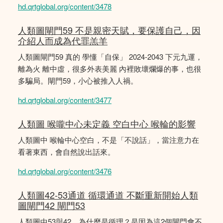
hd.qrtglobal.org/content/3478
人類圖閘門59 不是親密天賦，要保護自己，因
介紹人而成為代罪羔羊
人類圖閘門59 真的 學懂「自保」 2024-2043 下元九運，
離為火 離中虛，很多外表美麗 內裡敗壞爛爆的事，也很
多騙局。閘門59，小心被推入人禍。
hd.qrtglobal.org/content/3477
人類圖 喉嚨中心未定義 空白中心 喉輪的影響
人類圖中 喉輪中心空白，不是「不說話」，當注意力在
看著東西，會自然說出話來。
hd.qrtglobal.org/content/3476
人類圖42-53通道 循環通道 不斷重新開始人類
圖閘門42 閘門53
人類圖中53與42，為什麼是循理？是因為這2個閘門會不