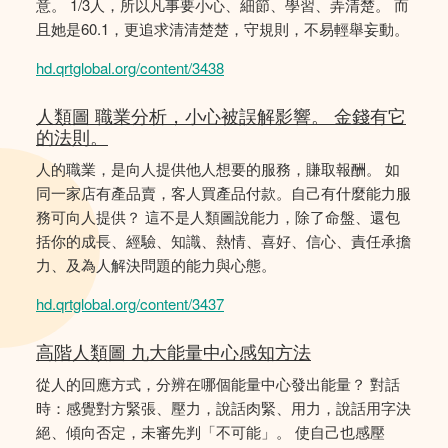
意。 1/3人，所以凡事要小心、細節、學習、弄清楚。 而
且她是60.1，更追求清清楚楚，守規則，不易輕舉妄動。
hd.qrtglobal.org/content/3438
人類圖 職業分析，小心被誤解影響。 金錢有它
的法則。
人的職業，是向人提供他人想要的服務，賺取報酬。 如
同一家店有產品賣，客人買產品付款。自己有什麼能力服
務可向人提供？ 這不是人類圖說能力，除了命盤、還包
括你的成長、經驗、知識、熱情、喜好、信心、責任承擔
力、及為人解決問題的能力與心態。
hd.qrtglobal.org/content/3437
高階人類圖 九大能量中心感知方法
從人的回應方式，分辨在哪個能量中心發出能量？ 對話
時：感覺對方緊張、壓力，說話肉緊、用力，說話用字決
絕、傾向否定，未審先判「不可能」。 使自己也感壓