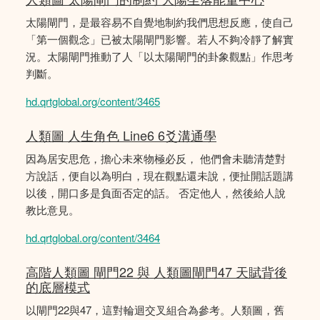
太陽閘門，是最容易不自覺地制約我們思想反應，使自己
「第一個觀念」已被太陽閘門影響。若人不夠冷靜了解實
況。太陽閘門推動了人「以太陽閘門的卦象觀點」作思考
判斷。
hd.qrtglobal.org/content/3465
人類圖 人生角色 Line6 6爻溝通學
因為居安思危，擔心未來物極必反， 他們會未聽清楚對
方說話，便自以為明白，現在觀點還未說，便扯開話題講
以後，開口多是負面否定的話。 否定他人，然後給人說
教比意見。
hd.qrtglobal.org/content/3464
高階人類圖 閘門22 與 人類圖閘門47 天賦背後
的底層模式
以閘門22與47，這對輪迴交叉組合為參考。人類圖，舊