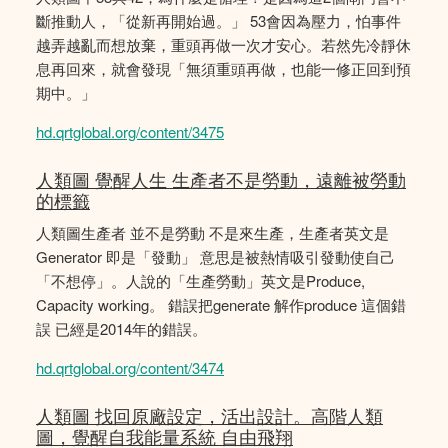
斷推動人，「從新再開始過。」 53會因為壓力，怕事件
越弄越亂而想放棄，重頭再做一次才安心。若然先冷靜休
息再回來，就會發現「無須重頭再做，也能一修正回到預
期中。」
hd.qrtglobal.org/content/3475
人類圖 覺醒人生 生產者不是勞動，遠離被勞動
的標籤
人類圖生產者 並不是勞動 不是來生產，生產者英文是
Generator 即是「發動」 意思是被熱情吸引發動使自己
「不想停」。人說的「生產勞動」英文是Produce,
Capacity working。 錯誤把generate 解作produce 這個錯
誤 已經是2014年的錯誤。
hd.qrtglobal.org/content/3474
人類圖 找回原廠設定，活出設計。高階人類
圖，覺醒自我能量系統 自由飛翔