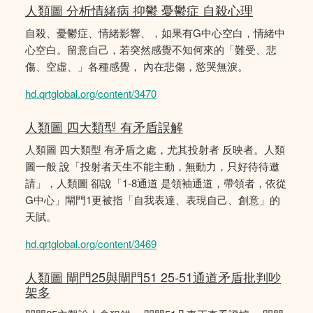
人類圖 分析情緒病 抑鬱 憂鬱症 自殺心理
自殺、憂鬱症、情緒影響、，如果有G中心空白，情緒中
心空白。留意自己，若突然感覺不知何來的「難受、悲
傷、空虛、」各種感覺， 內在悲傷，慾哭無淚。
hd.qrtglobal.org/content/3470
人類圖 四大類型 有矛盾誤解
人類圖 四大類型 有矛盾之處，尤其投射者 反映者。人類
圖一般 說「投射者天生不能主動，無動力，只好待待邀
請」，人類圖 卻說「1-8通道 是領袖通道，帶領者，依從
G中心」閘門1更被指「自我表達、表現自己、創意」的
天賦。
hd.qrtglobal.org/content/3469
人類圖 閘門25與閘門51 25-51通道矛盾批判吵
架多