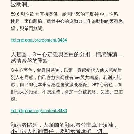
波助瀾。
59-6 與性欲 無直接關係，給閘門59的平反😂😂，性慾、
性趣，來自臍輪、薦骨中心的原動力，作為動物的繁殖慾
望，與閘門無關。
hd.qrtglobal.org/content/3484
人類圖，G中心定義與空白的分別，情感解讀，
感情合盤的重點。
G中心著色，會身同感受，以第一身感受代入他人感受當
別人有同感，自己會放大嚮往有feel與共鳴感。若別人無
感，自己即使本來有感也會被減淡感覺。G中心著色，面
對他人的拒絕、不接納時，會加一分被忽略、失望、空虛
感。
hd.qrtglobal.org/content/3483
顯示者陷阱，人類圖的顯示者並非真正領袖，
小心被人推卸責任，要顯示者承擔一切。