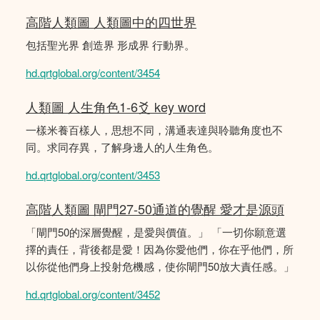
高階人類圖 人類圖中的四世界
包括聖光界 創造界 形成界 行動界。
hd.qrtglobal.org/content/3454
人類圖 人生角色1-6爻 key word
一樣米養百樣人，思想不同，溝通表達與聆聽角度也不
同。求同存異，了解身邊人的人生角色。
hd.qrtglobal.org/content/3453
高階人類圖 閘門27-50通道的覺醒 愛才是源頭
「閘門50的深層覺醒，是愛與價值。」 「一切你願意選
擇的責任，背後都是愛！因為你愛他們，你在乎他們，所
以你從他們身上投射危機感，使你閘門50放大責任感。」
hd.qrtglobal.org/content/3452