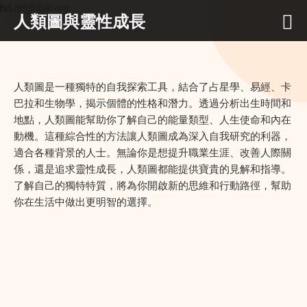
hd.qrtglobal.org
人類圖與靈性成長
人類圖是一種獨特的自我探索工具，結合了占星學、易經、卡
巴拉和生物學，揭示個體的性格和潛力。透過分析出生時間和
地點，人類圖能幫助你了解自己的能量類型、人生使命和內在
動機。這種綜合性的方法讓人類圖成為深入自我研究的利器，
適合各種背景的人士。無論你是想提升職業生涯、改善人際關
係，還是追求靈性成長，人類圖都能提供寶貴的見解和指導。
了解自己的獨特特質，將為你開啟新的思維和行動路徑，幫助
你在生活中做出更明智的選擇。