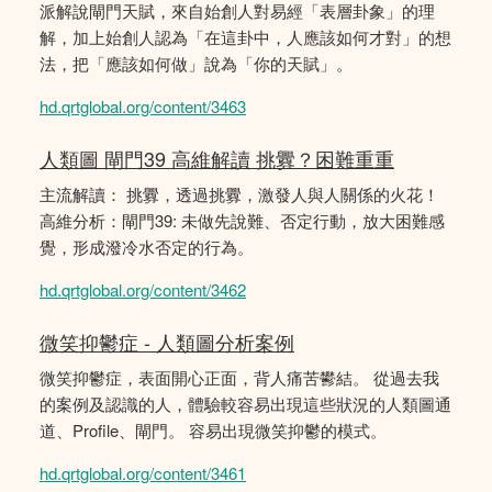
派解說閘門天賦，來自始創人對易經「表層卦象」的理
解，加上始創人認為「在這卦中，人應該如何才對」的想
法，把「應該如何做」說為「你的天賦」。
hd.qrtglobal.org/content/3463
人類圖 閘門39 高維解讀 挑釁？困難重重
主流解讀： 挑釁，透過挑釁，激發人與人關係的火花！
高維分析：閘門39: 未做先說難、否定行動，放大困難感
覺，形成潑冷水否定的行為。
hd.qrtglobal.org/content/3462
微笑抑鬱症 - 人類圖分析案例
微笑抑鬱症，表面開心正面，背人痛苦鬰結。 從過去我
的案例及認識的人，體驗較容易出現這些狀況的人類圖通
道、Profile、閘門。 容易出現微笑抑鬱的模式。
hd.qrtglobal.org/content/3461