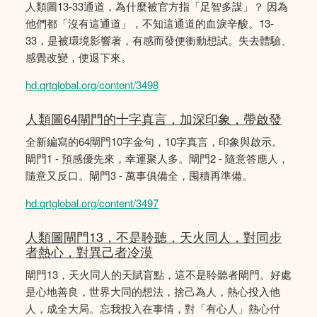
人類圖13-33通道，為什麼被官方指「足智多謀」？ 因為
他們都「沒有這通道」，不知這通道的血淚辛酸。13-
33，是被環境影響著，有感而發便衝動想試。失去體驗、
感覺改變，便退下來。
hd.qrtglobal.org/content/3498
人類圖64閘門的十字真言，加深印象，帶啟發
全新編寫的64閘門10字金句，10字真言，印象與啟示。
閘門1 - 預感優先來，幸運聚人多。閘門2 - 隨意答應人，
隨意又反口。閘門3 - 萬事俱備全，囤積再準備。
hd.qrtglobal.org/content/3497
人類圖閘門13，不是聆聽，天火同人，對同步
者熱心，對異己者冷漠
閘門13，天火同人的天賦盲點，這不是聆聽者閘門。好處
是心地善良，世界大同的想法，捨己為人，熱心投入他
人，成全大局。忘我投入在事情，對「有心人」熱心付