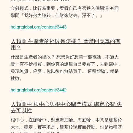
金錢模式，比行為重要，看看自己有否跌入個黑洞 有同
學問「我好努力賺錢，但財來財去。淨不了。」
hd.qrtglobal.org/content/3443
人類圖 生產者的挫敗是怎樣？ 薦體回應真的有
用？
什麼是生產者的挫敗？ 想想你好想買一部電話，不過大
貴一直不捨得買，到你真的說服自己要買了，去到店中，
發現無貨，停產，你以後也無法買了。 這種體驗，就是
挫敗。
hd.qrtglobal.org/content/3442
人類圖中 根中心與根中心閘門模式 綁定心智 失
去可以性
根中心，在脈輪中，對應海底輪。海底輪，本意是建基於
大地，穩定，實事求是，建基於現實而行動。也是物種基