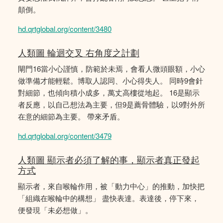
顛倒。
hd.qrtglobal.org/content/3480
人類圖 輪迴交叉 右角度之計劃
閘門16當小心謹慎，防範於未焉，會看人微頭眼額，小心
做準備才能輕鬆。博取人認同、小心得失人。 同時9會針
對細節，也傾向積小成多，萬丈高樓從地起。 16是顯示
者反應，以自己想法為主要，但9是薦骨體驗，以9對外所
在意的細節為主要。 帶來矛盾。
hd.qrtglobal.org/content/3479
人類圖 顯示者必須了解的事，顯示者真正發起
方式
顯示者，來自喉輪作用，被「動力中心」的推動，加快把
「組織在喉輪中的構想」 盡快表達。表達後，停下來，
便發現「未必想做」。