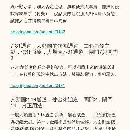
真正顯示者，別人否定也做，無錢便找人集資，無技術便
找專家幫手（付費），說話實際地說服人相信自己所想，
讓他人心甘情願跟著自己向前。
hd.qrtglobal.org/content/3482
7-31通道，人類圖的領袖通道，由心而發主
動，信任感覺，人類圖7-31通道，閘門7與閘門
31
7-31 創始者的通道是領導力，可以洞悉未來的潮流與走
向，在複雜的現況中找出方法，發揮影響力，引領眾人。
hd.qrtglobal.org/content/3481
人類圖2-14通道，煉金術通道，閘門2，閘門
14，真正用法
一般人類圖把2-14通道 說為「黑石成金」，把他們定義
為賺錢天賦。第一，金錢不是他們所理解。人面對金錢，
貪婪恐懼我執計算，會打亂各閘門及思想。 甚至把事情