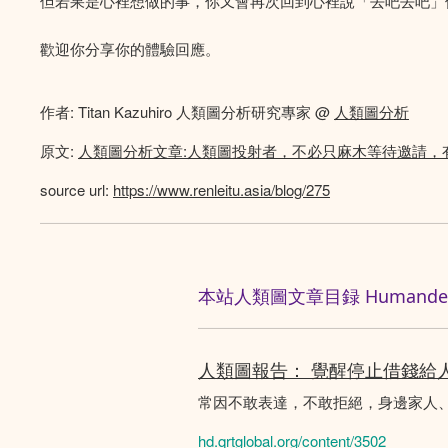
但若果是心裡想做的事，你又會再次回到心裡說「去吧去吧」
歡迎你分享你的體驗回應。
作者: Titan Kazuhiro 人類圖分析研究專家 @
人類圖分析
原文:
人類圖分析文章:人類圖投射者，不必只麻木等待邀請，
source url:
https://www.renleitu.asia/blog/275
本站人類圖文章目録 Humandesig
人類圖報告： 覺醒停止借錢給
常因不敢表達，不敢拒絕，身邊家人
hd.qrtglobal.org/content/3502