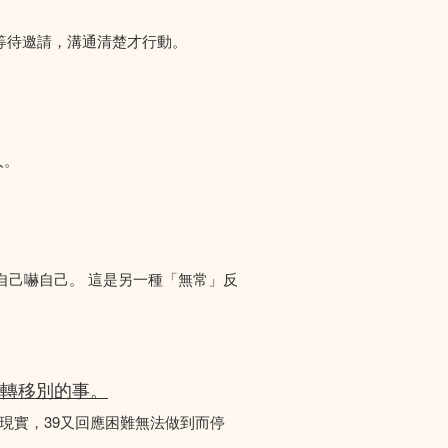
等待邀請，溝通清楚才行動。
人。
自己嚇自己。 這是另一種「無常」反
後轉移別的事。
對現實，39又回應困難無法做到而停