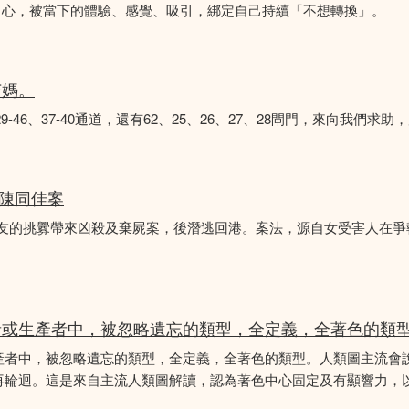
中心，被當下的體驗、感覺、吸引，綁定自己持續「不想轉換」。
苦媽。
8、29-46、37-40通道，還有62、25、26、27、28閘門，來向我
 陳同佳案
女友的挑釁帶來凶殺及棄屍案，後潛逃回港。案法，源自女受害人在
者或生產者中，被忽略遺忘的類型，全定義，全著色的類
產者中，被忽略遺忘的類型，全定義，全著色的類型。人類圖主流會
再輪迴。這是來自主流人類圖解讀，認為著色中心固定及有顯響力，以