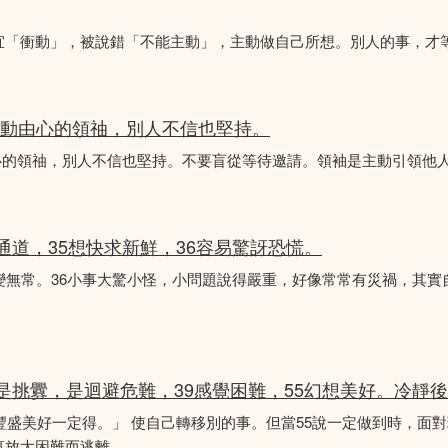
宜「衝動」，被說錯「不能主動」，主動做自己所想。別人的事，才
是主動由心的領䄂，別人不信也堅持。
動由心的領䄂，別人不信也堅持。不要盲從等待邀請。領袖是主動引領他
常通道，35想快求新鮮，36容易驚訝恐慌。
變無常。36小事大驚小怪，小問題說得嚴重，好像常常有災禍，其實
不是挑釁，是迴避危難，39感覺困難，55幻想美好。冷靜
更豐盛美好一定得。」 使自己轉移別的事。但當55說一定做到時，面
事放大困難而逃離。