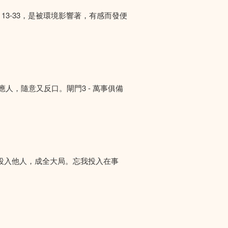
13-33，是被環境影響著，有感而發便
答應人，隨意又反口。閘門3 - 萬事俱備
投入他人，成全大局。忘我投入在事