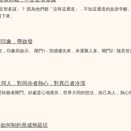
「足智多謀」？ 因為他們都「沒有這通道」，不知這通道的血淚辛酸。
退下來。
深印象，帶啟發
言，印象與啟示。 閘門1 - 預感優先來，幸運聚人多。閘門2 - 隨意
火同人，對同步者熱心，對異己者冷漠
不是聆聽者閘門。好處是心地善良，世界大同的想法，捨己為人，熱心
心如何制約形成拖延症