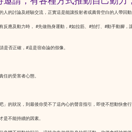
待邀請，有各種方式推動自己動力
的人的討論及經驗交流，正實這是能讓投射者或薦骨空白的人帶回動
反應及動力時， #先做熱身運動，#如拉筋、#拍打、#動手動腳
請是否正確，#這是宿命論的假像。
責任的受害者心態。
吧」的狀況，到最後你受不了這內心的聲音指引，即使不想動快會行
才是不能持續的因素。