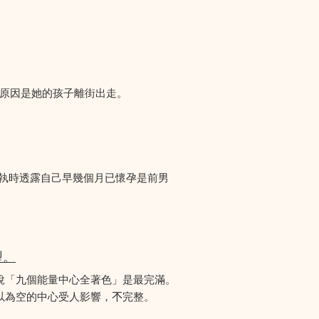
們求助，原因是她的孩子離街出走。
爭執時透露自己早幾個月已懷孕是前男
型。
說「九個能量中心全著色」是最完滿。
為空的中心受人影響，𣎴完整。