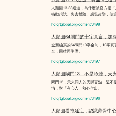
人類圖13-33通道，為什麼被官方指
衝動想試。失去體驗、感覺改變，便
hd.qrtglobal.org/content/3498
人類圖64閘門的十字真言，加
全新編寫的64閘門10字金句，10字真
全，囤積再準備。
hd.qrtglobal.org/content/3497
人類圖閘門13，不是聆聽，天
閘門13，天火同人的天賦盲點，這
情，對「有心人」熱心付出。
hd.qrtglobal.org/content/3496
人類圖看拖延症，認識薦骨中