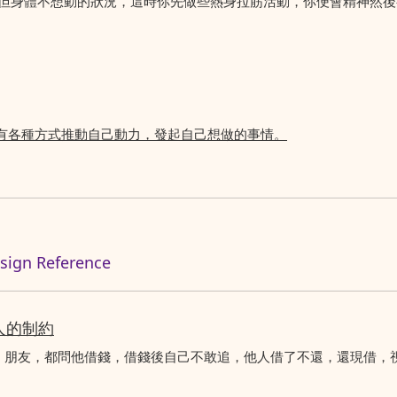
但身體不想動的狀況，這時你先做些熱身拉筋活動，你便會精神然後
有各種方式推動自己動力，發起自己想做的事情。
n Reference
人的制約
、朋友，都問他借錢，借錢後自己不敢追，他人借了不還，還現借，