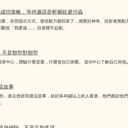
動成功策略，等待邀請是斬腳趾避沙蟲
能量，依照指示方式，發現動力都回來了，感覺好神奇。投射者無動
想「我要做.....」但身體不起動。
分析，不是類型對類型
薦骨中心，體驗什麼是愛，什麼使自己快樂。 從G中心了解自己與他
似這故事
故事的，過去曾經寫過這故事，給好多40歲以上的人看過，他們都說他
受。
的親身經驗，不是足智多謀