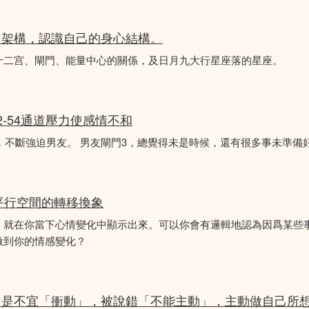
圖架構，認識自己的身心結構。
十二宫、閘門、能量中心的關係，及日月九大行星座落的星座。
2-54通道壓力使感情不和
婚，不斷強迫男友。 男友閘門3，總覺得未是時候，還有很多事未準備
平行空間的轉移換象
，就在你當下心情變化中顯示出來。可以你會有邏輯地認為因爲某些
激到你的情感變化？
，是不宜「衝動」，被說錯「不能主動」，主動做自己所