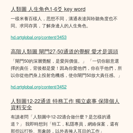
人類圖 人生角色1-6爻 key word
一樣米養百樣人，思想不同，溝通表達與聆聽角度也不
同。求同存異，了解身邊人的人生角色。
hd.qrtglobal.org/content/3453
高階人類圖 閘門27-50通道的覺醒 愛才是源頭
「閘門50的深層覺醒，是愛與價值。」 「一切你願意選
擇的責任，背後都是愛！因為你愛他們，你在乎他們，所
以你從他們身上投射危機感，使你閘門50放大責任感。」
hd.qrtglobal.org/content/3452
人類圖12-22通道 特務工作 獨立處事 保障個人
資料安全
有讀者問「人類圖中12-22適合做什麼？是怎樣的通
道？」 我即時想到「特工，私隱專員，網絡保案，還有
那些以打扮、形象師，以外表掩人耳目的工作」