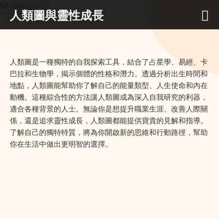
hd.qrtglobal.org
人類圖與靈性成長
人類圖是一種獨特的自我探索工具，結合了占星學、易經、卡
巴拉和生物學，揭示個體的性格和潛力。透過分析出生時間和
地點，人類圖能幫助你了解自己的能量類型、人生使命和內在
動機。這種綜合性的方法讓人類圖成為深入自我研究的利器，
適合各種背景的人士。無論你是想提升職業生涯、改善人際關
係，還是追求靈性成長，人類圖都能提供寶貴的見解和指導。
了解自己的獨特特質，將為你開啟新的思維和行動路徑，幫助
你在生活中做出更明智的選擇。