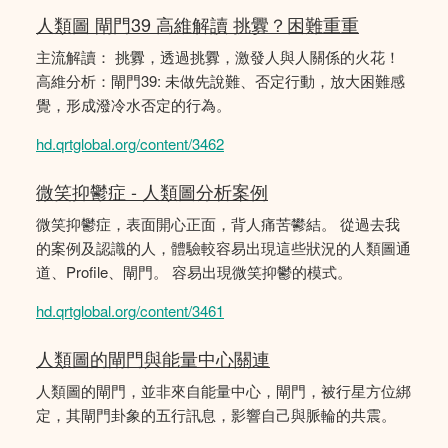
人類圖 閘門39 高維解讀 挑釁？困難重重
主流解讀： 挑釁，透過挑釁，激發人與人關係的火花！
高維分析：閘門39: 未做先說難、否定行動，放大困難感
覺，形成潑冷水否定的行為。
hd.qrtglobal.org/content/3462
微笑抑鬱症 - 人類圖分析案例
微笑抑鬱症，表面開心正面，背人痛苦鬰結。 從過去我
的案例及認識的人，體驗較容易出現這些狀況的人類圖通
道、Profile、閘門。 容易出現微笑抑鬱的模式。
hd.qrtglobal.org/content/3461
人類圖的閘門與能量中心關連
人類圖的閘門，並非來自能量中心，閘門，被行星方位綁
定，其閘門卦象的五行訊息，影響自己與脈輪的共震。