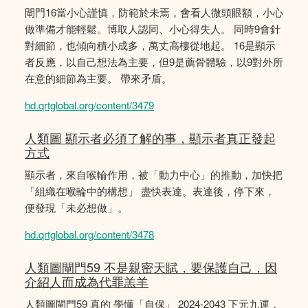
閘門16當小心謹慎，防範於未焉，會看人微頭眼額，小心
做準備才能輕鬆。博取人認同、小心得失人。 同時9會針
對細節，也傾向積小成多，萬丈高樓從地起。 16是顯示
者反應，以自己想法為主要，但9是薦骨體驗，以9對外所
在意的細節為主要。 帶來矛盾。
hd.qrtglobal.org/content/3479
人類圖 顯示者必須了解的事，顯示者真正發起
方式
顯示者，來自喉輪作用，被「動力中心」的推動，加快把
「組織在喉輪中的構想」 盡快表達。表達後，停下來，
便發現「未必想做」。
hd.qrtglobal.org/content/3478
人類圖閘門59 不是親密天賦，要保護自己，因
介紹人而成為代罪羔羊
人類圖閘門59 真的 學懂「自保」 2024-2043 下元九運，