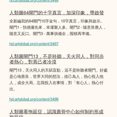
人類圖64閘門的十字真言，加深印象，帶啟發
全新編寫的64閘門10字金句，10字真言，印象與啟示。
閘門1 - 預感優先來，幸運聚人多。閘門2 - 隨意答應人，
隨意又反口。閘門3 - 萬事俱備全，囤積再準備。
hd.qrtglobal.org/content/3497
人類圖閘門13，不是聆聽，天火同人，對同步
者熱心，對異己者冷漠
閘門13，天火同人的天賦盲點，這不是聆聽者閘門。好處
是心地善良，世界大同的想法，捨己為人，熱心投入他
人，成全大局。忘我投入在事情，對「有心人」熱心付
出。
hd.qrtglobal.org/content/3496
人類圖看拖延症，認識薦骨中心如何制約形成
拖延症