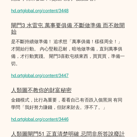
hd.qrtglobal.org/content/3448
閘門3 水雷屯 萬事要俱備 不斷做準備 而不敢開
始
是不斷持續做準備！ 追求想「萬事俱備！樣樣周全！」
才開始行動。 內心堅毅忍耐，暗地做準備，直到萬事俱
備，才行動實踐。 閘門3喜歡屯積東西，買買買，準備一
切。
hd.qrtglobal.org/content/3447
人類圖不教你的財富秘密
金錢模式，比行為重要，看看自己有否跌入個黑洞 有同
學問「我好努力賺錢，但財來財去。淨不了。」
hd.qrtglobal.org/content/3446
人類圖閘門51 正直清楚明確 忌問非所答說廢計