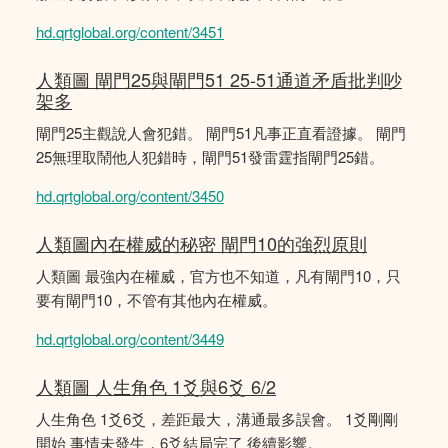
hd.qrtglobal.org/content/3451
人類圖 閘門25與閘門51 25-51通道矛盾批判吵
架多
閘門25主觀說人會犯錯。 閘門51凡事正直看證據。 閘門
25無理取鬧他人犯錯時，閘門51發雷霆指閘門25錯。
hd.qrtglobal.org/content/3450
人類圖內在權威的秘密 閘門10的強烈原則
人類圖 最強內在權威，官方也不知道，凡有閘門10，只
要有閘門10，不管有其他內在權威。
hd.qrtglobal.org/content/3449
人類圖 人生角色 1爻與6爻 6/2
人生角色 1爻6爻，差距最大，溝通最多誤會。 1爻剛剛
開始 事情未發生，6爻結局完了 後續影響。