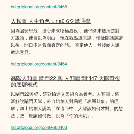
hd.qrtglobal.org/content/3465
人類圖 人生角色 Line6 6爻溝通學
因為居安思危，擔心未來物極必反， 他們會未聽清楚對
方說話，便自以為明白，現在觀點還未說，便扯開話題講
以後，開口多是負面否定的話。 否定他人，然後給人說
教比意見。
hd.qrtglobal.org/content/3464
高階人類圖 閘門22 與 人類圖閘門47 天賦背後
的底層模式
以閘門22與47，這對輪迴交叉組合為參考。人類圖，舊
派解說閘門天賦，來自始創人對易經「表層卦象」的理
解，加上始創人認為「在這卦中，人應該如何才對」的想
法，把「應該如何做」說為「你的天賦」。
hd.qrtglobal.org/content/3463