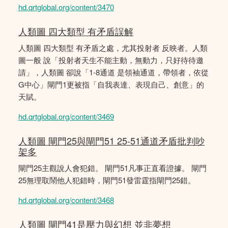
hd.qrtglobal.org/content/3470
人類圖 四大類型 有矛盾誤解
人類圖 四大類型 有矛盾之處，尤其投射者 反映者。人類
圖一般 說「投射者天生不能主動，無動力，只好待待邀
請」，人類圖 卻說「1-8通道 是領袖通道，帶領者，依從
G中心」閘門1更被指「自我表達、表現自己、創意」的
天賦。
hd.qrtglobal.org/content/3469
人類圖 閘門25與閘門51 25-51通道矛盾批判吵
架多
閘門25主觀說人會犯錯。 閘門51凡事正直看證據。 閘門
25無理取鬧他人犯錯時，閘門51發雷霆指閘門25錯。
hd.qrtglobal.org/content/3468
人類圖 閘門41是壓力與幻想 並非夢想