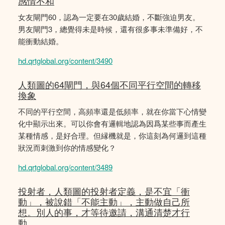
感情不和
女友閘門60，認為一定要在30歲結婚，不斷強迫男友。
男友閘門3，總覺得未是時候，還有很多事未準備好，不
能衝動結婚。
hd.qrtglobal.org/content/3490
人類圖的64閘門，與64個不同平行空間的轉移
換象
不同的平行空間，高頻率還是低頻率，就在你當下心情變
化中顯示出來。可以你會有邏輯地認為因爲某些事而產生
某種情感，是好合理。但縁機就是，你這刻為何邏到這種
狀況而刺激到你的情感變化？
hd.qrtglobal.org/content/3489
投射者，人類圖的投射者定義，是不宜「衝
動」，被說錯「不能主動」，主動做自己所
想。別人的事，才等待邀請，溝通清楚才行
動。