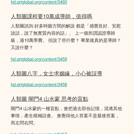
hd.qrtglobal.org/content/3460
人類圖課程要10萬成導師，值得嗎
人類圖諮詢 好多時聽方間的解說 都是「感覺良好、安慰
說話，說了無實質內容的話」。 上一個所謂認證導師
級，過10萬學費。 但說了些什麼？ 畢業後真的是導師？
又說什麼？
hd.qrtglobal.org/content/3459
人類圖八字，女士求姻緣，小心被誤導
hd.qrtglobal.org/content/3458
人類圖 閘門4 山水蒙 思考的盲點
閘門4 山水蒙的一種盲點，會把過去部份記憶，混淆其他
事情，產生模糊誤會。 會覺得他人答案不是最後答案，
而左問右問。