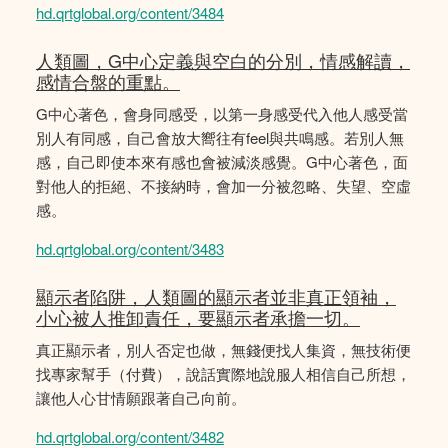
hd.qrtglobal.org/content/3484
人類圖，G中心定義與空白的分別，情感解讀，
感情合盤的重點。
G中心著色，會身同感受，以第一身感受代入他人感受當
別人有同感，自己會放大嚮往有feel與共鳴感。若別人無
感，自己即使本來有感也會被減淡感覺。G中心著色，面
對他人的拒絕、不接納時，會加一分被忽略、失望、空虛
感。
hd.qrtglobal.org/content/3483
顯示者陷阱，人類圖的顯示者並非真正領袖，
小心被人推卸責任，要顯示者承擔一切。
真正顯示者，別人否定也做，無錢便找人集資，無技術便
找專家幫手（付費），說話實際地說服人相信自己所想，
讓他人心甘情願跟著自己向前。
hd.qrtglobal.org/content/3482