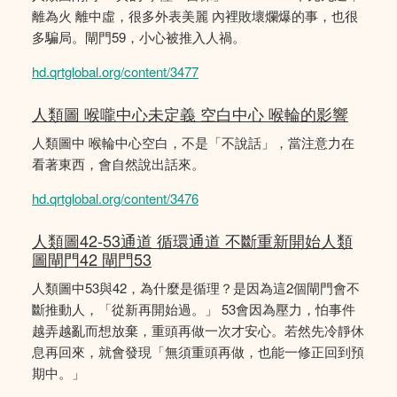
離為火 離中虛，很多外表美麗 內裡敗壞爛爆的事，也很
多騙局。閘門59，小心被推入人禍。
hd.qrtglobal.org/content/3477
人類圖 喉嚨中心未定義 空白中心 喉輪的影響
人類圖中 喉輪中心空白，不是「不說話」，當注意力在
看著東西，會自然說出話來。
hd.qrtglobal.org/content/3476
人類圖42-53通道 循環通道 不斷重新開始人類
圖閘門42 閘門53
人類圖中53與42，為什麼是循理？是因為這2個閘門會不
斷推動人，「從新再開始過。」 53會因為壓力，怕事件
越弄越亂而想放棄，重頭再做一次才安心。若然先冷靜休
息再回來，就會發現「無須重頭再做，也能一修正回到預
期中。」