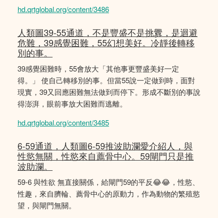
hd.qrtglobal.org/content/3486
人類圖39-55通道，不是豐盛不是挑釁，是迴避
危難，39感覺困難，55幻想美好。冷靜後轉移
別的事。
39感覺困難時，55會放大「其他事更豐盛美好一定
得。」 使自己轉移別的事。但當55說一定做到時，面對
現實，39又回應困難無法做到而停下。形成不斷別的事說
得澎湃，眼前事放大困難而逃離。
hd.qrtglobal.org/content/3485
6-59通道，人類圖6-59推波助瀾愛介紹人，與
性慾無關，性慾來自薦骨中心。59閘門只是推
波助瀾。
59-6 與性欲 無直接關係，給閘門59的平反😂😂，性慾、
性趣，來自臍輪、薦骨中心的原動力，作為動物的繁殖慾
望，與閘門無關。