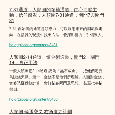
7-31通道，人類圖的領袖通道，由心而發主
動，信任感覺，人類圖7-31通道，閘門7與閘門
31
7-31 創始者的通道是領導力，可以洞悉未來的潮流與走
向，在複雜的現況中找出方法，發揮影響力，引領眾人。
hd.qrtglobal.org/content/3481
人類圖2-14通道，煉金術通道，閘門2，閘門
14，真正用法
一般人類圖把2-14通道 說為「黑石成金」，把他們定義
為賺錢天賦。第一，金錢不是他們所理解。人面對金錢，
貪婪恐懼我執計算，會打亂各閘門及思想。 甚至把事情
顛倒。
hd.qrtglobal.org/content/3480
人類圖 輪迴交叉 右角度之計劃