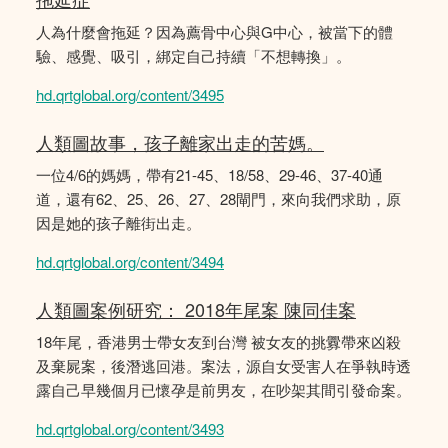
人為什麼會拖延？因為薦骨中心與G中心，被當下的體
驗、感覺、吸引，綁定自己持續「不想轉換」。
hd.qrtglobal.org/content/3495
人類圖故事，孩子離家出走的苦媽。
一位4/6的媽媽，帶有21-45、18/58、29-46、37-40通
道，還有62、25、26、27、28閘門，來向我們求助，原
因是她的孩子離街出走。
hd.qrtglobal.org/content/3494
人類圖案例研究： 2018年尾案 陳同佳案
18年尾，香港男士帶女友到台灣 被女友的挑釁帶來凶殺
及棄屍案，後潛逃回港。案法，源自女受害人在爭執時透
露自己早幾個月已懷孕是前男友，在吵架其間引發命案。
hd.qrtglobal.org/content/3493