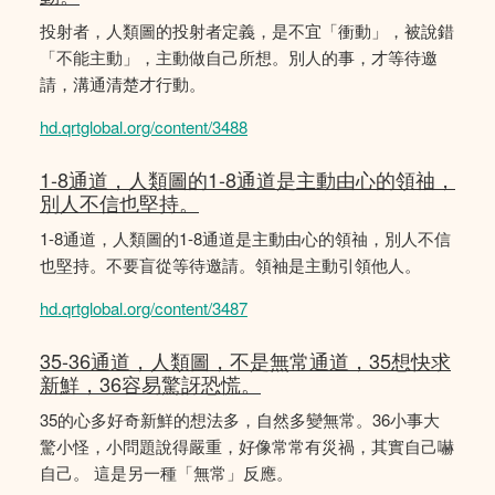
投射者，人類圖的投射者定義，是不宜「衝動」，被說錯
「不能主動」，主動做自己所想。別人的事，才等待邀
請，溝通清楚才行動。
hd.qrtglobal.org/content/3488
1-8通道，人類圖的1-8通道是主動由心的領䄂，
別人不信也堅持。
1-8通道，人類圖的1-8通道是主動由心的領䄂，別人不信
也堅持。不要盲從等待邀請。領袖是主動引領他人。
hd.qrtglobal.org/content/3487
35-36通道，人類圖，不是無常通道，35想快求
新鮮，36容易驚訝恐慌。
35的心多好奇新鮮的想法多，自然多變無常。36小事大
驚小怪，小問題說得嚴重，好像常常有災禍，其實自己嚇
自己。 這是另一種「無常」反應。