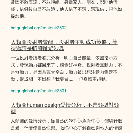
常因不敢表達，不敢拒絕，身邊家人、朋友，都問他借
錢，借錢後自己不敢追，他人借了不還，還現借，視他如
提款機。
hd.qrtglobal.org/content/3502
人類圖投射者覺醒，投射者主動成功策略，等
待邀請是斬腳趾避沙蟲
一位投射者讀者看完分析，明白自己能量，依照指示方
式，發現動力都回來了，感覺好神奇。投射者無動力，不
是無動力，是因為薦骨空白，動力被思想注意力鎖定不
動，形成腦一不斷想「我要做.....」但身體不起動。
hd.qrtglobal.org/content/3501
人類圖human design愛情分析，不是類型對類
型
人類圖的愛情分析，從自己的G中心/薦骨中心，體驗什麼
是愛，什麼使自己快樂。 從G中心了解自己與他人的情感