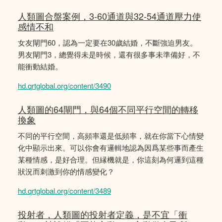
人類圖合盤案例，3-60通道與32-54通道壓力使
感情不和
女友閘門60，認為一定要在30歲結婚，不斷強迫男友。
男友閘門3，總覺得未是時候，還有很多事未準備好，不
能衝動結婚。
hd.qrtglobal.org/content/3490
人類圖的64閘門，與64個不同平行空間的轉移
換象
不同的平行空間，高頻率還是低頻率，就在你當下心情變
化中顯示出來。可以你會有邏輯地認為因爲某些事而產生
某種情感，是好合理。但縁機就是，你這刻為何邏到這種
狀況而刺激到你的情感變化？
hd.qrtglobal.org/content/3489
投射者，人類圖的投射者定義，是不宜「衝