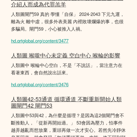
介紹人而成為代罪羔羊
人類圖閘門59 真的 學懂「自保」 2024-2043 下元九運，
離為火 離中虛，很多外表美麗 內裡敗壞爛爆的事，也很
多騙局。閘門59，小心被推入人禍。
hd.qrtglobal.org/content/3477
人類圖 喉嚨中心未定義 空白中心 喉輪的影響
人類圖中 喉輪中心空白，不是「不說話」，當注意力在
看著東西，會自然說出話來。
hd.qrtglobal.org/content/3476
人類圖42-53通道 循環通道 不斷重新開始人類
圖閘門42 閘門53
人類圖中53與42，為什麼是循理？是因為這2個閘門會不
斷推動人，「從新再開始過。」 53會因為壓力，怕事件
越弄越亂而想放棄，重頭再做一次才安心。若然先冷靜休