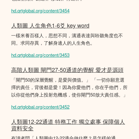
hd.qrtglobal.org/content/3454
人類圖 人生角色1-6爻 key word
一樣米養百樣人，思想不同，溝通表達與聆聽角度也不
同。求同存異，了解身邊人的人生角色。
hd.qrtglobal.org/content/3453
高階人類圖 閘門27-50通道的覺醒 愛才是源頭
「閘門50的深層覺醒，是愛與價值。」 「一切你願意選
擇的責任，背後都是愛！因為你愛他們，你在乎他們，所
以你從他們身上投射危機感，使你閘門50放大責任感。」
hd.qrtglobal.org/content/3452
人類圖12-22通道 特務工作 獨立處事 保障個人
資料安全
有讀者問「人類圖中12-22適合做什麼？是怎樣的通