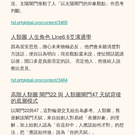
況。太陽閘門推動了人「以太陽閘門的卦象觀點」作思考
判斷。
hd.qrtglobal.org/content/3465
人類圖 人生角色 Line6 6爻溝通學
因為居安思危，擔心未來物極必反， 他們會未聽清楚對
方說話，便自以為明白，現在觀點還未說，便扯開話題講
以後，開口多是負面否定的話。 否定他人，然後給人說
教比意見。
hd.qrtglobal.org/content/3464
高階人類圖 閘門22 與 人類圖閘門47 天賦背後
的底層模式
以閘門22與47，這對輪迴交叉組合為參考。人類圖，舊
派解說閘門天賦，來自始創人對易經「表層卦象」的理
解，加上始創人認為「在這卦中，人應該如何才對」的想
法，把「應該如何做」說為「你的天賦」。