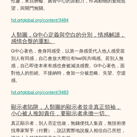
性趣，來自臍輪、薦骨中心的原動力，作為動物的繁殖慾
望，與閘門無關。
hd.qrtglobal.org/content/3484
人類圖，G中心定義與空白的分別，情感解讀，
感情合盤的重點。
G中心著色，會身同感受，以第一身感受代入他人感受當
別人有同感，自己會放大嚮往有feel與共鳴感。若別人無
感，自己即使本來有感也會被減淡感覺。G中心著色，面
對他人的拒絕、不接納時，會加一分被忽略、失望、空虛
感。
hd.qrtglobal.org/content/3483
顯示者陷阱，人類圖的顯示者並非真正領袖，
小心被人推卸責任，要顯示者承擔一切。
真正顯示者，別人否定也做，無錢便找人集資，無技術便
找專家幫手（付費），說話實際地說服人相信自己所想，