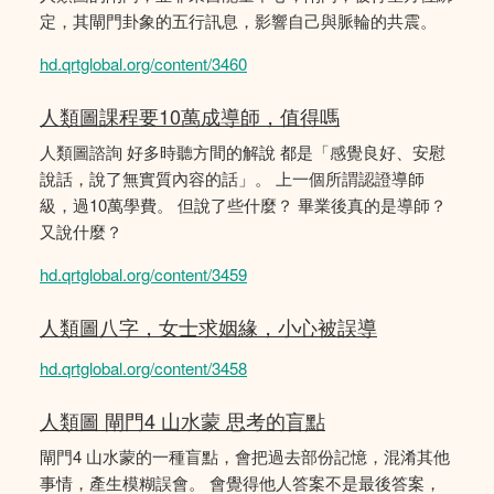
定，其閘門卦象的五行訊息，影響自己與脈輪的共震。
hd.qrtglobal.org/content/3460
人類圖課程要10萬成導師，值得嗎
人類圖諮詢 好多時聽方間的解說 都是「感覺良好、安慰
說話，說了無實質內容的話」。 上一個所謂認證導師
級，過10萬學費。 但說了些什麼？ 畢業後真的是導師？
又說什麼？
hd.qrtglobal.org/content/3459
人類圖八字，女士求姻緣，小心被誤導
hd.qrtglobal.org/content/3458
人類圖 閘門4 山水蒙 思考的盲點
閘門4 山水蒙的一種盲點，會把過去部份記憶，混淆其他
事情，產生模糊誤會。 會覺得他人答案不是最後答案，