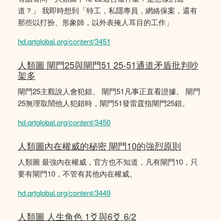
道？」 我即時想到「特工，私隱專員，網絡保案，還有
那些以打扮、形象師，以外表掩人耳目的工作」
hd.qrtglobal.org/content/3451
人類圖 閘門25與閘門51 25-51通道矛盾批判吵
架多
閘門25主觀說人會犯錯。 閘門51凡事正直看證據。 閘門
25無理取鬧他人犯錯時，閘門51發雷霆指閘門25錯。
hd.qrtglobal.org/content/3450
人類圖內在權威的秘密 閘門10的強烈原則
人類圖 最強內在權威，官方也不知道，凡有閘門10，只
要有閘門10，不管有其他內在權威。
hd.qrtglobal.org/content/3449
人類圖 人生角色 1爻與6爻 6/2