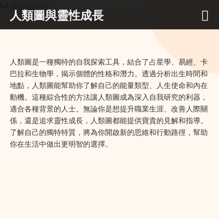
hd.qrtglobal.org
人類圖與靈性成長
人類圖是一種獨特的自我探索工具，結合了占星學、易經、卡
巴拉和生物學，揭示個體的性格和潛力。透過分析出生時間和
地點，人類圖能幫助你了解自己的能量類型、人生使命和內在
動機。這種綜合性的方法讓人類圖成為深入自我研究的利器，
適合各種背景的人士。無論你是想提升職業生涯、改善人際關
係，還是追求靈性成長，人類圖都能提供寶貴的見解和指導。
了解自己的獨特特質，將為你開啟新的思維和行動路徑，幫助
你在生活中做出更明智的選擇。