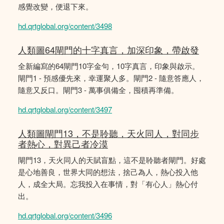
感覺改變，便退下來。
hd.qrtglobal.org/content/3498
人類圖64閘門的十字真言，加深印象，帶啟發
全新編寫的64閘門10字金句，10字真言，印象與啟示。
閘門1 - 預感優先來，幸運聚人多。閘門2 - 隨意答應人，
隨意又反口。閘門3 - 萬事俱備全，囤積再準備。
hd.qrtglobal.org/content/3497
人類圖閘門13，不是聆聽，天火同人，對同步
者熱心，對異己者冷漠
閘門13，天火同人的天賦盲點，這不是聆聽者閘門。好處
是心地善良，世界大同的想法，捨己為人，熱心投入他
人，成全大局。忘我投入在事情，對「有心人」熱心付
出。
hd.qrtglobal.org/content/3496