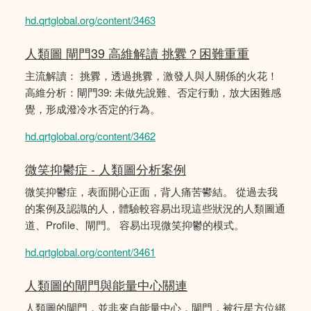
hd.qrtglobal.org/content/3463
人類圖 閘門39 高維解讀 挑釁？困難重重
主流解讀： 挑釁，透過挑釁，激發人與人關係的火花！
高維分析：閘門39: 未做先說難、否定行動，放大困難感
覺，形成潑冷水否定的行為。
hd.qrtglobal.org/content/3462
微笑抑鬱症 - 人類圖分析案例
微笑抑鬱症，表面開心正面，背人痛苦鬰結。 從過去我
的案例及認識的人，體驗較容易出現這些狀況的人類圖通
道、Profile、閘門。 容易出現微笑抑鬱的模式。
hd.qrtglobal.org/content/3461
人類圖的閘門與能量中心關連
人類圖的閘門，並非來自能量中心，閘門，被行星方位綁