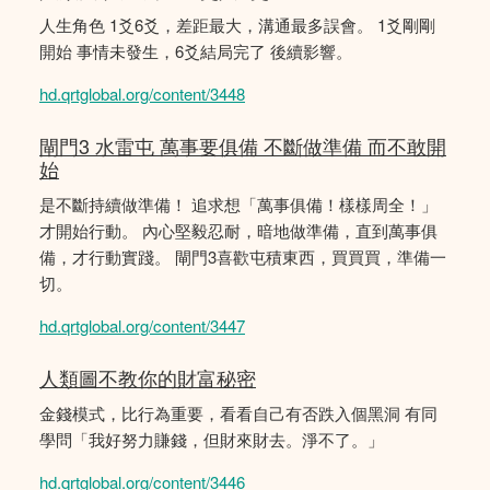
人生角色 1爻6爻，差距最大，溝通最多誤會。 1爻剛剛
開始 事情未發生，6爻結局完了 後續影響。
hd.qrtglobal.org/content/3448
閘門3 水雷屯 萬事要俱備 不斷做準備 而不敢開
始
是不斷持續做準備！ 追求想「萬事俱備！樣樣周全！」
才開始行動。 內心堅毅忍耐，暗地做準備，直到萬事俱
備，才行動實踐。 閘門3喜歡屯積東西，買買買，準備一
切。
hd.qrtglobal.org/content/3447
人類圖不教你的財富秘密
金錢模式，比行為重要，看看自己有否跌入個黑洞 有同
學問「我好努力賺錢，但財來財去。淨不了。」
hd.qrtglobal.org/content/3446