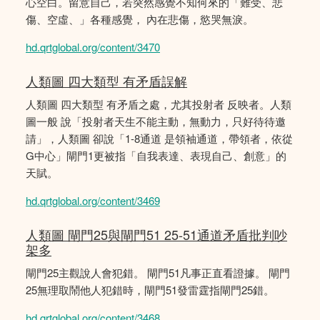
心空白。留意自己，若突然感覺不知何來的「難受、悲
傷、空虛、」各種感覺， 內在悲傷，慾哭無淚。
hd.qrtglobal.org/content/3470
人類圖 四大類型 有矛盾誤解
人類圖 四大類型 有矛盾之處，尤其投射者 反映者。人類
圖一般 說「投射者天生不能主動，無動力，只好待待邀
請」，人類圖 卻說「1-8通道 是領袖通道，帶領者，依從
G中心」閘門1更被指「自我表達、表現自己、創意」的
天賦。
hd.qrtglobal.org/content/3469
人類圖 閘門25與閘門51 25-51通道矛盾批判吵
架多
閘門25主觀說人會犯錯。 閘門51凡事正直看證據。 閘門
25無理取鬧他人犯錯時，閘門51發雷霆指閘門25錯。
hd.qrtglobal.org/content/3468