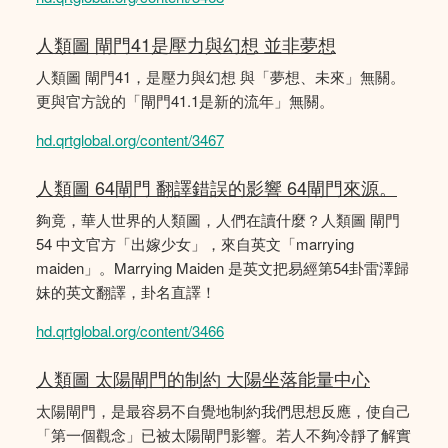
人類圖 閘門41是壓力與幻想 並非夢想
人類圖 閘門41，是壓力與幻想 與「夢想、未來」無關。
更與官方說的「閘門41.1是新的流年」無關。
hd.qrtglobal.org/content/3467
人類圖 64閘門 翻譯錯誤的影響 64閘門來源。
夠竟，華人世界的人類圖，人們在讀什麼？人類圖 閘門
54 中文官方「出嫁少女」，來自英文「marrying
maiden」。Marrying Maiden 是英文把易經第54卦雷澤歸
妹的英文翻譯，卦名直譯！
hd.qrtglobal.org/content/3466
人類圖 太陽閘門的制約 大陽坐落能量中心
太陽閘門，是最容易不自覺地制約我們思想反應，使自己
「第一個觀念」已被太陽閘門影響。若人不夠冷靜了解實