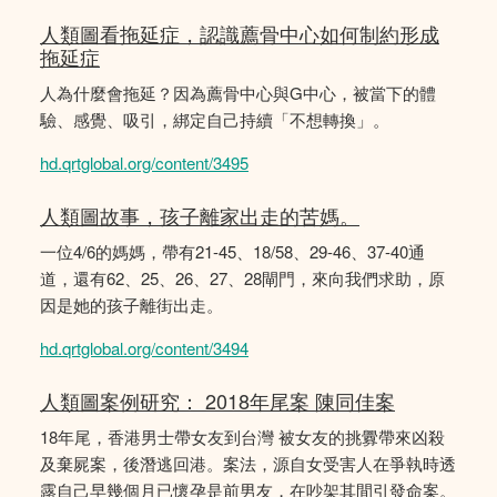
人類圖看拖延症，認識薦骨中心如何制約形成
拖延症
人為什麼會拖延？因為薦骨中心與G中心，被當下的體
驗、感覺、吸引，綁定自己持續「不想轉換」。
hd.qrtglobal.org/content/3495
人類圖故事，孩子離家出走的苦媽。
一位4/6的媽媽，帶有21-45、18/58、29-46、37-40通
道，還有62、25、26、27、28閘門，來向我們求助，原
因是她的孩子離街出走。
hd.qrtglobal.org/content/3494
人類圖案例研究： 2018年尾案 陳同佳案
18年尾，香港男士帶女友到台灣 被女友的挑釁帶來凶殺
及棄屍案，後潛逃回港。案法，源自女受害人在爭執時透
露自己早幾個月已懷孕是前男友，在吵架其間引發命案。