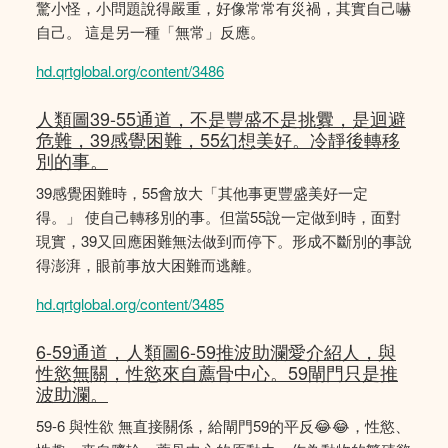
驚小怪，小問題說得嚴重，好像常常有災禍，其實自己嚇
自己。 這是另一種「無常」反應。
hd.qrtglobal.org/content/3486
人類圖39-55通道，不是豐盛不是挑釁，是迴避
危難，39感覺困難，55幻想美好。冷靜後轉移
別的事。
39感覺困難時，55會放大「其他事更豐盛美好一定
得。」 使自己轉移別的事。但當55說一定做到時，面對
現實，39又回應困難無法做到而停下。形成不斷別的事說
得澎湃，眼前事放大困難而逃離。
hd.qrtglobal.org/content/3485
6-59通道，人類圖6-59推波助瀾愛介紹人，與
性慾無關，性慾來自薦骨中心。59閘門只是推
波助瀾。
59-6 與性欲 無直接關係，給閘門59的平反😂😂，性慾、