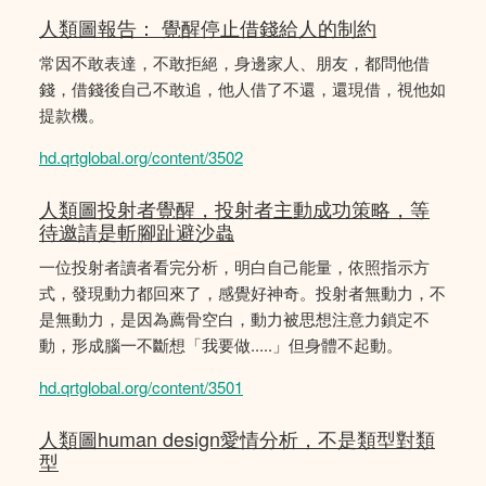
人類圖報告： 覺醒停止借錢給人的制約
常因不敢表達，不敢拒絕，身邊家人、朋友，都問他借
錢，借錢後自己不敢追，他人借了不還，還現借，視他如
提款機。
hd.qrtglobal.org/content/3502
人類圖投射者覺醒，投射者主動成功策略，等
待邀請是斬腳趾避沙蟲
一位投射者讀者看完分析，明白自己能量，依照指示方
式，發現動力都回來了，感覺好神奇。投射者無動力，不
是無動力，是因為薦骨空白，動力被思想注意力鎖定不
動，形成腦一不斷想「我要做.....」但身體不起動。
hd.qrtglobal.org/content/3501
人類圖human design愛情分析，不是類型對類
型