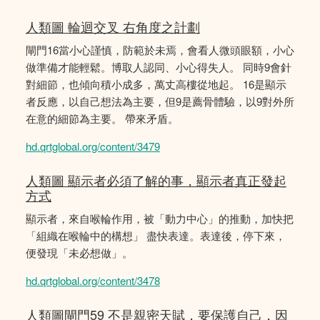
人類圖 輪迴交叉 右角度之計劃
閘門16當小心謹慎，防範於未焉，會看人微頭眼額，小心
做準備才能輕鬆。博取人認同、小心得失人。 同時9會針
對細節，也傾向積小成多，萬丈高樓從地起。 16是顯示
者反應，以自己想法為主要，但9是薦骨體驗，以9對外所
在意的細節為主要。 帶來矛盾。
hd.qrtglobal.org/content/3479
人類圖 顯示者必須了解的事，顯示者真正發起
方式
顯示者，來自喉輪作用，被「動力中心」的推動，加快把
「組織在喉輪中的構想」 盡快表達。表達後，停下來，
便發現「未必想做」。
hd.qrtglobal.org/content/3478
人類圖閘門59 不是親密天賦，要保護自己，因