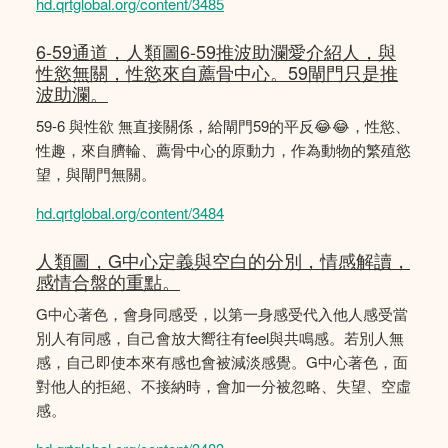
hd.qrtglobal.org/content/3485
6-59通道，人類圖6-59推波助瀾愛介紹人，與
性慾無關，性慾來自薦骨中心。59閘門只是推
波助瀾。
59-6 與性欲 無直接關係，給閘門59的平反😂😂，性慾、
性趣，來自臍輪、薦骨中心的原動力，作為動物的繁殖慾
望，與閘門無關。
hd.qrtglobal.org/content/3484
人類圖，G中心定義與空白的分別，情感解讀，
感情合盤的重點。
G中心著色，會身同感受，以第一身感受代入他人感受當
別人有同感，自己會放大嚮往有feel與共鳴感。若別人無
感，自己即使本來有感也會被減淡感覺。G中心著色，面
對他人的拒絕、不接納時，會加一分被忽略、失望、空虛
感。