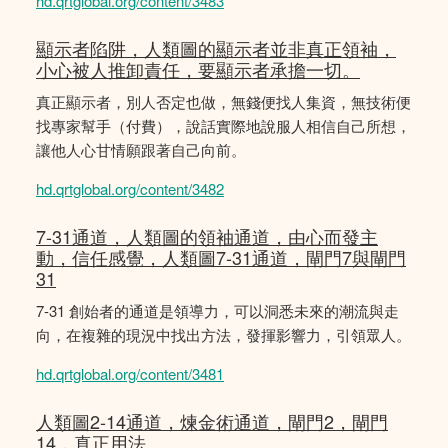
hd.qrtglobal.org/content/3483
顯示者陷阱，人類圖的顯示者並非真正領袖，
小心被人推卸責任，要顯示者承擔一切。
真正顯示者，別人否定也做，無錢便找人集資，無技術便
找專家幫手（付費），說話實際地說服人相信自己所想，
讓他人心甘情願跟著自己向前。
hd.qrtglobal.org/content/3482
7-31通道，人類圖的領袖通道，由心而發主
動，信任感覺，人類圖7-31通道，閘門7與閘門
31
7-31 創始者的通道是領導力，可以洞悉未來的潮流與走
向，在複雜的現況中找出方法，發揮影響力，引領眾人。
hd.qrtglobal.org/content/3481
人類圖2-14通道，煉金術通道，閘門2，閘門
14，真正用法