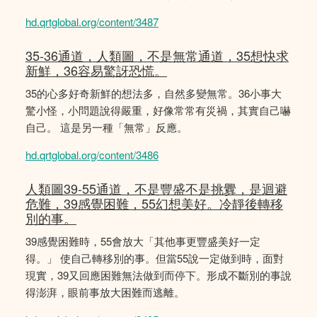
hd.qrtglobal.org/content/3487
35-36通道，人類圖，不是無常通道，35想快求
新鮮，36容易驚訝恐慌。
35的心多好奇新鮮的想法多，自然多變無常。36小事大
驚小怪，小問題說得嚴重，好像常常有災禍，其實自己嚇
自己。 這是另一種「無常」反應。
hd.qrtglobal.org/content/3486
人類圖39-55通道，不是豐盛不是挑釁，是迴避
危難，39感覺困難，55幻想美好。冷靜後轉移
別的事。
39感覺困難時，55會放大「其他事更豐盛美好一定
得。」 使自己轉移別的事。但當55說一定做到時，面對
現實，39又回應困難無法做到而停下。形成不斷別的事說
得澎湃，眼前事放大困難而逃離。