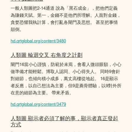
一般人類圖把2-14通道 說為「黑石成金」，把他們定義
為賺錢天賦。第一，金錢不是他們所理解。人面對金錢，
貪婪恐懼我執計算，會打亂各閘門及思想。 甚至把事情
顛倒。
hd.qrtglobal.org/content/3480
人類圖 輪迴交叉 右角度之計劃
閘門16當小心謹慎，防範於未焉，會看人微頭眼額，小心
做準備才能輕鬆。博取人認同、小心得失人。 同時9會針
對細節，也傾向積小成多，萬丈高樓從地起。 16是顯示
者反應，以自己想法為主要，但9是薦骨體驗，以9對外所
在意的細節為主要。 帶來矛盾。
hd.qrtglobal.org/content/3479
人類圖 顯示者必須了解的事，顯示者真正發起
方式