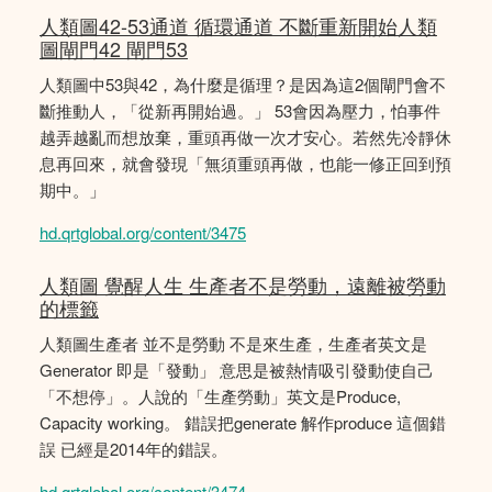
人類圖42-53通道 循環通道 不斷重新開始人類
圖閘門42 閘門53
人類圖中53與42，為什麼是循理？是因為這2個閘門會不
斷推動人，「從新再開始過。」 53會因為壓力，怕事件
越弄越亂而想放棄，重頭再做一次才安心。若然先冷靜休
息再回來，就會發現「無須重頭再做，也能一修正回到預
期中。」
hd.qrtglobal.org/content/3475
人類圖 覺醒人生 生產者不是勞動，遠離被勞動
的標籤
人類圖生產者 並不是勞動 不是來生產，生產者英文是
Generator 即是「發動」 意思是被熱情吸引發動使自己
「不想停」。人說的「生產勞動」英文是Produce,
Capacity working。 錯誤把generate 解作produce 這個錯
誤 已經是2014年的錯誤。
hd.qrtglobal.org/content/3474