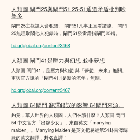
人類圖 閘門25與閘門51 25-51通道矛盾批判吵
架多
閘門25主觀說人會犯錯。 閘門51凡事正直看證據。 閘門
25無理取鬧他人犯錯時，閘門51發雷霆指閘門25錯。
hd.qrtglobal.org/content/3468
人類圖 閘門41是壓力與幻想 並非夢想
人類圖 閘門41，是壓力與幻想 與「夢想、未來」無關。
更與官方說的「閘門41.1是新的流年」無關。
hd.qrtglobal.org/content/3467
人類圖 64閘門 翻譯錯誤的影響 64閘門來源。
夠竟，華人世界的人類圖，人們在讀什麼？人類圖 閘門
54 中文官方「出嫁少女」，來自英文「marrying
maiden」。Marrying Maiden 是英文把易經第54卦雷澤歸
妹的英文翻譯，卦名直譯！