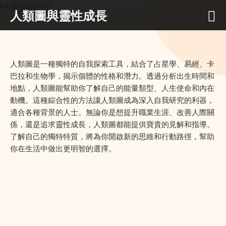
hd.qrtglobal.org
人類圖與靈性成長
人類圖是一種獨特的自我探索工具，結合了占星學、易經、卡
巴拉和生物學，揭示個體的性格和潛力。透過分析出生時間和
地點，人類圖能幫助你了解自己的能量類型、人生使命和內在
動機。這種綜合性的方法讓人類圖成為深入自我研究的利器，
適合各種背景的人士。無論你是想提升職業生涯、改善人際關
係，還是追求靈性成長，人類圖都能提供寶貴的見解和指導。
了解自己的獨特特質，將為你開啟新的思維和行動路徑，幫助
你在生活中做出更明智的選擇。