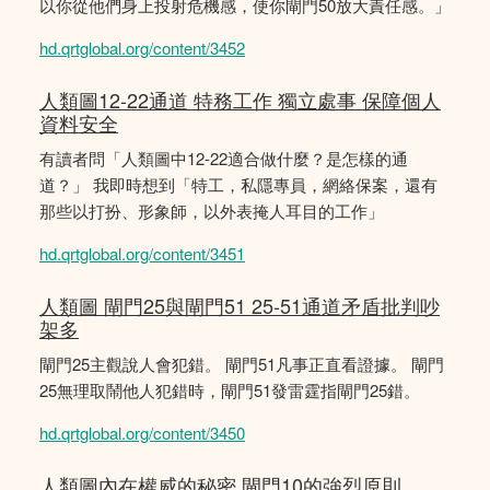
以你從他們身上投射危機感，使你閘門50放大責任感。」
hd.qrtglobal.org/content/3452
人類圖12-22通道 特務工作 獨立處事 保障個人
資料安全
有讀者問「人類圖中12-22適合做什麼？是怎樣的通
道？」 我即時想到「特工，私隱專員，網絡保案，還有
那些以打扮、形象師，以外表掩人耳目的工作」
hd.qrtglobal.org/content/3451
人類圖 閘門25與閘門51 25-51通道矛盾批判吵
架多
閘門25主觀說人會犯錯。 閘門51凡事正直看證據。 閘門
25無理取鬧他人犯錯時，閘門51發雷霆指閘門25錯。
hd.qrtglobal.org/content/3450
人類圖內在權威的秘密 閘門10的強烈原則