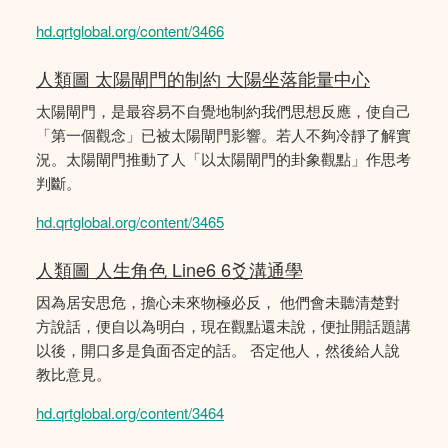
hd.qrtglobal.org/content/3466
人類圖 太陽閘門的制約 大陽坐落能量中心
太陽閘門，是最容易不自覺地制約我們思想反應，使自己
「第一個觀念」已被太陽閘門影響。若人不夠冷靜了解實
況。太陽閘門推動了人「以太陽閘門的卦象觀點」作思考
判斷。
hd.qrtglobal.org/content/3465
人類圖 人生角色 Line6 6爻溝通學
因為居安思危，擔心未來物極必反， 他們會未聽清楚對
方說話，便自以為明白，現在觀點還未說，便扯開話題講
以後，開口多是負面否定的話。 否定他人，然後給人說
教比意見。
hd.qrtglobal.org/content/3464