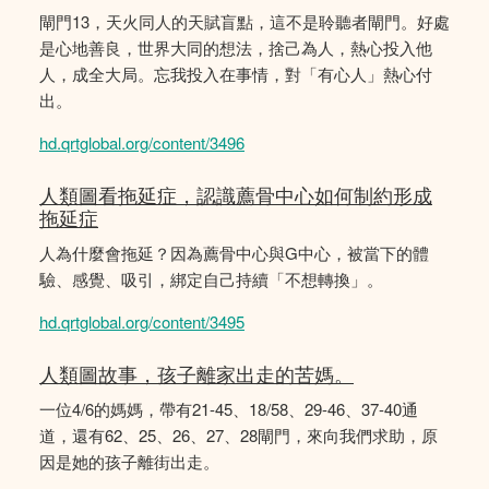
閘門13，天火同人的天賦盲點，這不是聆聽者閘門。好處
是心地善良，世界大同的想法，捨己為人，熱心投入他
人，成全大局。忘我投入在事情，對「有心人」熱心付
出。
hd.qrtglobal.org/content/3496
人類圖看拖延症，認識薦骨中心如何制約形成
拖延症
人為什麼會拖延？因為薦骨中心與G中心，被當下的體
驗、感覺、吸引，綁定自己持續「不想轉換」。
hd.qrtglobal.org/content/3495
人類圖故事，孩子離家出走的苦媽。
一位4/6的媽媽，帶有21-45、18/58、29-46、37-40通
道，還有62、25、26、27、28閘門，來向我們求助，原
因是她的孩子離街出走。