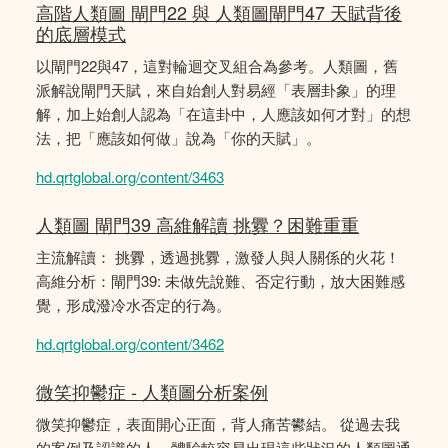
高階人類圖 閘門22 與 人類圖閘門47 天賦背後
的底層模式
以閘門22與47，這對輪迴交叉組合為參考。人類圖，舊
派解說閘門天賦，來自始創人對易經「表層卦象」的理
解，加上始創人認為「在這卦中，人應該如何才對」的想
法，把「應該如何做」說為「你的天賦」。
hd.qrtglobal.org/content/3463
人類圖 閘門39 高維解讀 挑釁？困難重重
主流解讀： 挑釁，透過挑釁，激發人與人關係的火花！
高維分析：閘門39: 未做先說難、否定行動，放大困難感
覺，形成潑冷水否定的行為。
hd.qrtglobal.org/content/3462
微笑抑鬱症 - 人類圖分析案例
微笑抑鬱症，表面開心正面，背人痛苦鬰結。 從過去我
的案例及認識的人，體驗較容易出現這些狀況的人類圖通