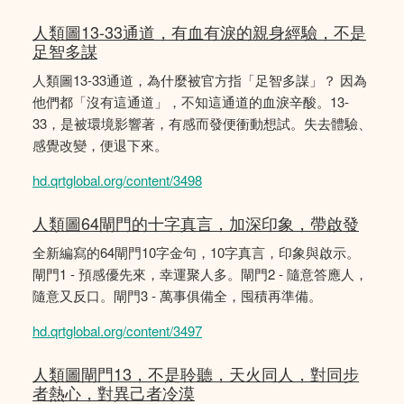
人類圖13-33通道，有血有淚的親身經驗，不是
足智多謀
人類圖13-33通道，為什麼被官方指「足智多謀」？ 因為
他們都「沒有這通道」，不知這通道的血淚辛酸。13-
33，是被環境影響著，有感而發便衝動想試。失去體驗、
感覺改變，便退下來。
hd.qrtglobal.org/content/3498
人類圖64閘門的十字真言，加深印象，帶啟發
全新編寫的64閘門10字金句，10字真言，印象與啟示。
閘門1 - 預感優先來，幸運聚人多。閘門2 - 隨意答應人，
隨意又反口。閘門3 - 萬事俱備全，囤積再準備。
hd.qrtglobal.org/content/3497
人類圖閘門13，不是聆聽，天火同人，對同步
者熱心，對異己者冷漠