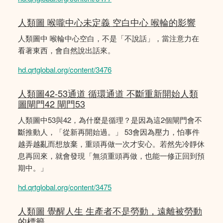
人類圖 喉嚨中心未定義 空白中心 喉輪的影響
人類圖中 喉輪中心空白，不是「不說話」，當注意力在
看著東西，會自然說出話來。
hd.qrtglobal.org/content/3476
人類圖42-53通道 循環通道 不斷重新開始人類
圖閘門42 閘門53
人類圖中53與42，為什麼是循理？是因為這2個閘門會不
斷推動人，「從新再開始過。」 53會因為壓力，怕事件
越弄越亂而想放棄，重頭再做一次才安心。若然先冷靜休
息再回來，就會發現「無須重頭再做，也能一修正回到預
期中。」
hd.qrtglobal.org/content/3475
人類圖 覺醒人生 生產者不是勞動，遠離被勞動
的標籤