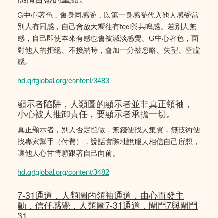
G中心著色，會身同感受，以第一身感受代入他人感受當
別人有同感，自己會放大嚮往有feel與共鳴感。若別人無
感，自己即使本來有感也會被減淡感覺。G中心著色，面
對他人的拒絕、不接納時，會加一分被忽略、失望、空虛
感。
hd.qrtglobal.org/content/3483
顯示者陷阱，人類圖的顯示者並非真正領袖，
小心被人推卸責任，要顯示者承擔一切。
真正顯示者，別人否定也做，無錢便找人集資，無技術便
找專家幫手（付費），說話實際地說服人相信自己所想，
讓他人心甘情願跟著自己向前。
hd.qrtglobal.org/content/3482
7-31通道，人類圖的領袖通道，由心而發主
動，信任感覺，人類圖7-31通道，閘門7與閘門
31