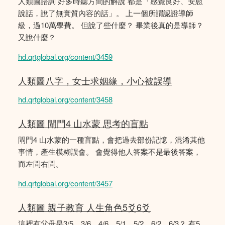
人類圖諮詢 好多時聽方間的解說 都是「感覺良好、安慰
說話，說了無實質內容的話」。 上一個所謂認證導師
級，過10萬學費。 但說了些什麼？ 畢業後真的是導師？
又說什麼？
hd.qrtglobal.org/content/3459
人類圖八字，女士求姻緣，小心被誤導
hd.qrtglobal.org/content/3458
人類圖 閘門4 山水蒙 思考的盲點
閘門4 山水蒙的一種盲點，會把過去部份記憶，混淆其他
事情，產生模糊誤會。 會覺得他人答案不是最後答案，
而左問右問。
hd.qrtglobal.org/content/3457
人類圖 親子教育 人生角色5爻6爻
這裡有父母是3/5、3/6、4/6、5/1、5/2、6/2、6/3？ 有5