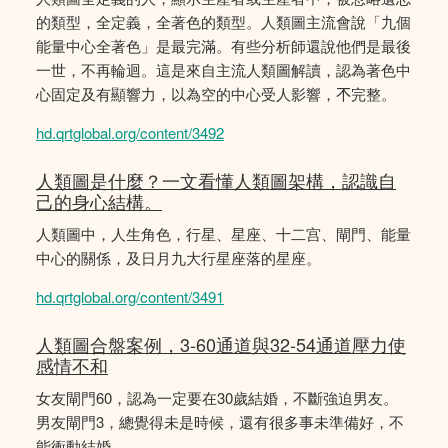
的類型，全定義，全著色的類型。人類圖主流會說「九個
能量中心全著色」是最完滿。有些分析師還說他們是最後
一世，不再輪迴。這是來自主流人類圖解讀，認為著色中
心固定及有顯響力，以為空的中心受人影響，𣎴完整。
hd.qrtglobal.org/content/3492
人類圖是什麼？一文看懂人類圖架構，認識自
己的身心結構。
人類圖中，人生角色，行星、星座、十二宫、閘門、能量
中心的關係，及日月九大行星座落的星座。
hd.qrtglobal.org/content/3491
人類圖合盤案例，3-60通道與32-54通道壓力使
感情不和
女友閘門60，認為一定要在30歲結婚，不斷強迫男友。
男友閘門3，總覺得未是時候，還有很多事未準備好，不
能衝動結婚。