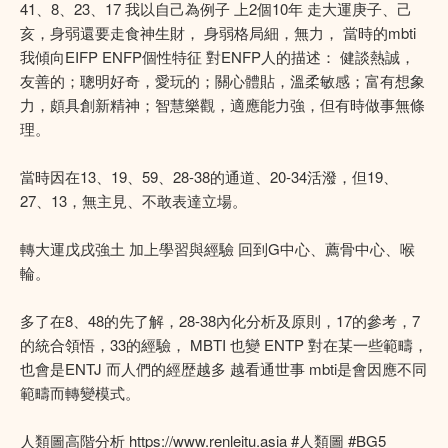
41、8、23、17 我以自己為例子 上2個10年 走大運庚子、己
亥，身弱還要走食神生財， 身弱格局細，無力， 當時的mbti
我傾向EIFP ENFP個性特征 對ENFP人的描述： 健談熱誠，
友善的；聰明好奇，愛玩的；關心體貼，溫柔敏感；富有想象
力，頗具創新精神；智慧樂觀，適應能力強，但有時做事無條
理。
當時因在13、19、59、28-38的通道、20-34活潑，但19、
27、13，無主見、不敢表達立場。
轉大運戊戌強土 加上學習與經驗 回到G中心、薦骨中心、喉
輪。
多了在8、48的先了解，28-38內化分析及原則，17的參考，7
的統合領悟，33的經驗， MBTI 也變 ENTP 對在某一些範疇，
也會是ENTJ 而人們的經歴越多 越看通世事 mbti是會因應不同
範疇而轉變模式。
人類圖高階分析 https://www.renleitu.asia #人類圖 #BG5