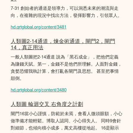
7-31 創始者的通道是領導力，可以洞悉未來的潮流與走
向，在複雜的現況中找出方法，發揮影響力，引領眾人。
hd.qrtglobal.org/content/3481
人類圖2-14通道，煉金術通道，閘門2，閘門
14，真正用法
一般人類圖把2-14通道 說為「黑石成金」，把他們定義
為賺錢天賦。第一，金錢不是他們所理解。人面對金錢，
貪婪恐懼我執計算，會打亂各閘門及思想。 甚至把事情
顛倒。
hd.qrtglobal.org/content/3480
人類圖 輪迴交叉 右角度之計劃
閘門16當小心謹慎，防範於未焉，會看人微頭眼額，小心
做準備才能輕鬆。博取人認同、小心得失人。 同時9會針
對細節，也傾向積小成多，萬丈高樓從地起。 16是顯示