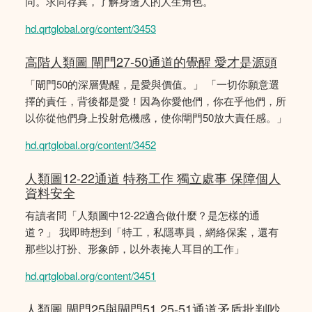
同。求同存異，了解身邊人的人生角色。
hd.qrtglobal.org/content/3453
高階人類圖 閘門27-50通道的覺醒 愛才是源頭
「閘門50的深層覺醒，是愛與價值。」 「一切你願意選
擇的責任，背後都是愛！因為你愛他們，你在乎他們，所
以你從他們身上投射危機感，使你閘門50放大責任感。」
hd.qrtglobal.org/content/3452
人類圖12-22通道 特務工作 獨立處事 保障個人
資料安全
有讀者問「人類圖中12-22適合做什麼？是怎樣的通
道？」 我即時想到「特工，私隱專員，網絡保案，還有
那些以打扮、形象師，以外表掩人耳目的工作」
hd.qrtglobal.org/content/3451
人類圖 閘門25與閘門51 25-51通道矛盾批判吵