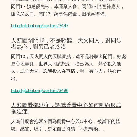
閘門1 - 預感優先來，幸運聚人多。閘門2 - 隨意答應人，
隨意又反口。閘門3 - 萬事俱備全，囤積再準備。
hd.qrtglobal.org/content/3497
人類圖閘門13，不是聆聽，天火同人，對同步
者熱心，對異己者冷漠
閘門13，天火同人的天賦盲點，這不是聆聽者閘門。好處
是心地善良，世界大同的想法，捨己為人，熱心投入他
人，成全大局。忘我投入在事情，對「有心人」熱心付
出。
hd.qrtglobal.org/content/3496
人類圖看拖延症，認識薦骨中心如何制約形成
拖延症
人為什麼會拖延？因為薦骨中心與G中心，被當下的體
驗、感覺、吸引，綁定自己持續「不想轉換」。