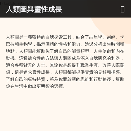
hd.qrtglobal.org
人類圖與靈性成長
人類圖是一種獨特的自我探索工具，結合了占星學、易經、卡
巴拉和生物學，揭示個體的性格和潛力。透過分析出生時間和
地點，人類圖能幫助你了解自己的能量類型、人生使命和內在
動機。這種綜合性的方法讓人類圖成為深入自我研究的利器，
適合各種背景的人士。無論你是想提升職業生涯、改善人際關
係，還是追求靈性成長，人類圖都能提供寶貴的見解和指導。
了解自己的獨特特質，將為你開啟新的思維和行動路徑，幫助
你在生活中做出更明智的選擇。