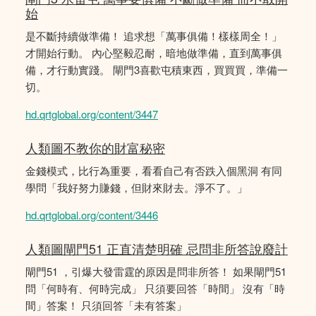
始
是不斷持續做準備！ 追求想「萬事俱備！樣樣周全！」
才開始行動。 內心堅毅忍耐，暗地做準備，直到萬事俱
備，才行動實踐。 閘門3喜歡屯積東西，買買買，準備一
切。
hd.qrtglobal.org/content/3447
人類圖不教你的財富秘密
金錢模式，比行為重要，看看自己有否跌入個黑洞 有同
學問「我好努力賺錢，但財來財去。淨不了。」
hd.qrtglobal.org/content/3446
人類圖閘門51 正直清楚明確 忌問非所答說廢計
閘門51 ，引爆大發雷霆的原因是問非所答！ 如果閘門51
問「何時有、何時完成」 只須要回答「時間」 沒有「時
間」答案！ 只須回答「未有答案」