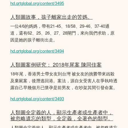
hd.qrtglobal.org/content/3495
人類圖故事，孩子離家出走的苦媽。
一位4/6的媽媽，帶有21-45、18/58、29-46、37-40通
道，還有62、25、26、27、28閘門，來向我們求助，原
因是她的孩子離街出走。
hd.qrtglobal.org/content/3494
人類圖案例研究： 2018年尾案 陳同佳案
18年尾，香港男士帶女友到台灣 被女友的挑釁帶來凶殺
及棄屍案，後潛逃回港。案法，源自女受害人在爭執時透
露自己早幾個月已懷孕是前男友，在吵架其間引發命案。
hd.qrtglobal.org/content/3493
人類圖全定義的人，顯示生產者或生產者中，
被忽略遺忘的類型，全定義，全著色的類型。
人類圖全定義的人，顯示生產者或生產者中，被忽略遺忘