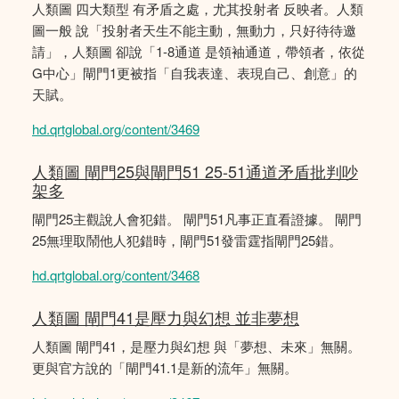
人類圖 四大類型 有矛盾之處，尤其投射者 反映者。人類
圖一般 說「投射者天生不能主動，無動力，只好待待邀
請」，人類圖 卻說「1-8通道 是領袖通道，帶領者，依從
G中心」閘門1更被指「自我表達、表現自己、創意」的
天賦。
hd.qrtglobal.org/content/3469
人類圖 閘門25與閘門51 25-51通道矛盾批判吵
架多
閘門25主觀說人會犯錯。 閘門51凡事正直看證據。 閘門
25無理取鬧他人犯錯時，閘門51發雷霆指閘門25錯。
hd.qrtglobal.org/content/3468
人類圖 閘門41是壓力與幻想 並非夢想
人類圖 閘門41，是壓力與幻想 與「夢想、未來」無關。
更與官方說的「閘門41.1是新的流年」無關。