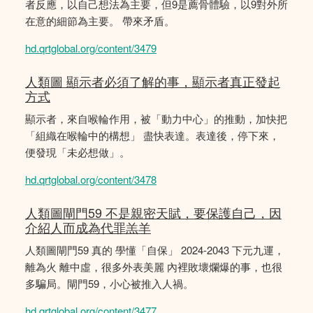
者反應，以自己想法為主要，但9是薦骨體驗，以9對外所
在意的細節為主要。 帶來矛盾。
hd.qrtglobal.org/content/3479
人類圖 顯示者必須了解的事，顯示者真正發起
方式
顯示者，來自喉輪作用，被「動力中心」的推動，加快把
「組織在喉輪中的構想」 盡快表達。表達後，停下來，
便發現「未必想做」。
hd.qrtglobal.org/content/3478
人類圖閘門59 不是親密天賦，要保護自己，因
介紹人而成為代罪羔羊
人類圖閘門59 真的 學懂「自保」 2024-2043 下元九運，
離為火 離中虛，很多外表美麗 內裡敗壞爛爆的事，也很
多騙局。閘門59，小心被推入人禍。
hd.qrtglobal.org/content/3477