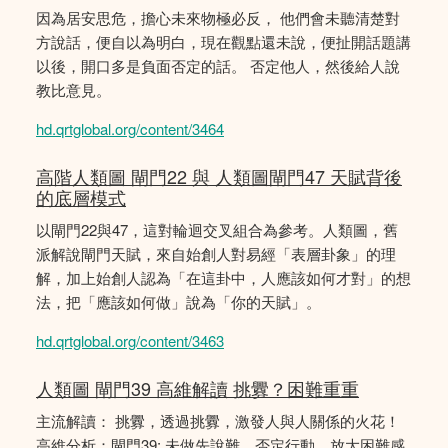
因為居安思危，擔心未來物極必反， 他們會未聽清楚對
方說話，便自以為明白，現在觀點還未說，便扯開話題講
以後，開口多是負面否定的話。 否定他人，然後給人說
教比意見。
hd.qrtglobal.org/content/3464
高階人類圖 閘門22 與 人類圖閘門47 天賦背後
的底層模式
以閘門22與47，這對輪迴交叉組合為參考。人類圖，舊
派解說閘門天賦，來自始創人對易經「表層卦象」的理
解，加上始創人認為「在這卦中，人應該如何才對」的想
法，把「應該如何做」說為「你的天賦」。
hd.qrtglobal.org/content/3463
人類圖 閘門39 高維解讀 挑釁？困難重重
主流解讀： 挑釁，透過挑釁，激發人與人關係的火花！
高維分析：閘門39: 未做先說難、否定行動，放大困難感