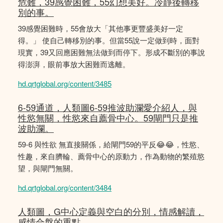
危難，39感覺困難，55幻想美好。冷靜後轉移
別的事。
39感覺困難時，55會放大「其他事更豐盛美好一定
得。」 使自己轉移別的事。但當55說一定做到時，面對
現實，39又回應困難無法做到而停下。形成不斷別的事說
得澎湃，眼前事放大困難而逃離。
hd.qrtglobal.org/content/3485
6-59通道，人類圖6-59推波助瀾愛介紹人，與
性慾無關，性慾來自薦骨中心。59閘門只是推
波助瀾。
59-6 與性欲 無直接關係，給閘門59的平反😂😂，性慾、
性趣，來自臍輪、薦骨中心的原動力，作為動物的繁殖慾
望，與閘門無關。
hd.qrtglobal.org/content/3484
人類圖，G中心定義與空白的分別，情感解讀，
感情合盤的重點。