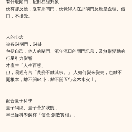
有什麼閘門，配對易經卦象
便有那反應，沒有那閘門，便覺得人在那閘門反應是歪理、借
口，不接受。
人的心念
被各64閘門，64卦
包括自己，他人的閘門、流年流日的閘門訊息，及無形變動的
行星引力影響
才產生「人生百態」
但，易經有言「萬變不離其宗。」 人如何變來變去，也離不
開根本，離不開64卦，離不開五行金木水火土。
配合量子科學
量子糾纏、量子疊加狀態，
早已從科學解釋「信念 創造實相」。