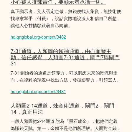
小心被人推卸責任，要顯示者承擔一切。
真正顯示者，別人否定也做，無錢便找人集資，無技術便
找專家幫手（付費），說話實際地說服人相信自己所想，
讓他人心甘情願跟著自己向前。
hd.qrtglobal.org/content/3482
7-31通道，人類圖的領袖通道，由心而發主
動，信任感覺，人類圖7-31通道，閘門7與閘門
31
7-31 創始者的通道是領導力，可以洞悉未來的潮流與走
向，在複雜的現況中找出方法，發揮影響力，引領眾人。
hd.qrtglobal.org/content/3481
人類圖2-14通道，煉金術通道，閘門2，閘門
14，真正用法
一般人類圖把2-14通道 說為「黑石成金」，把他們定義
為賺錢天賦。第一，金錢不是他們所理解。人面對金錢，