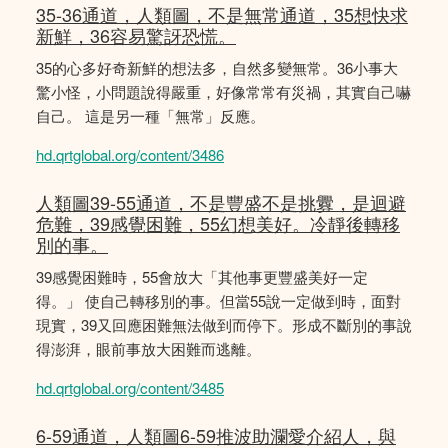
35-36通道，人類圖，不是無常通道，35想快求
新鮮，36容易驚訝恐慌。
35的心多好奇新鮮的想法多，自然多變無常。36小事大
驚小怪，小問題說得嚴重，好像常常有災禍，其實自己嚇
自己。 這是另一種「無常」反應。
hd.qrtglobal.org/content/3486
人類圖39-55通道，不是豐盛不是挑釁，是迴避
危難，39感覺困難，55幻想美好。冷靜後轉移
別的事。
39感覺困難時，55會放大「其他事更豐盛美好一定
得。」 使自己轉移別的事。但當55說一定做到時，面對
現實，39又回應困難無法做到而停下。形成不斷別的事說
得澎湃，眼前事放大困難而逃離。
hd.qrtglobal.org/content/3485
6-59通道，人類圖6-59推波助瀾愛介紹人，與