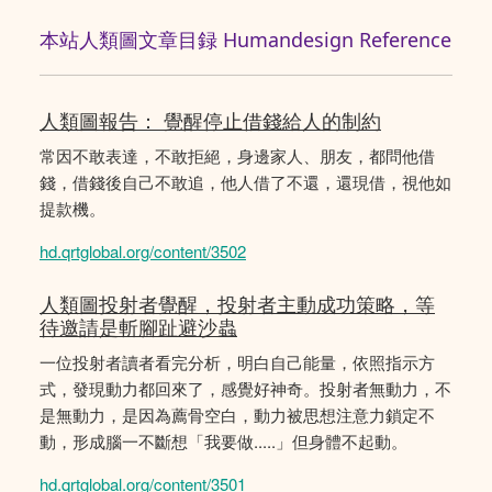
本站人類圖文章目録 Humandesign Reference
人類圖報告： 覺醒停止借錢給人的制約
常因不敢表達，不敢拒絕，身邊家人、朋友，都問他借
錢，借錢後自己不敢追，他人借了不還，還現借，視他如
提款機。
hd.qrtglobal.org/content/3502
人類圖投射者覺醒，投射者主動成功策略，等
待邀請是斬腳趾避沙蟲
一位投射者讀者看完分析，明白自己能量，依照指示方
式，發現動力都回來了，感覺好神奇。投射者無動力，不
是無動力，是因為薦骨空白，動力被思想注意力鎖定不
動，形成腦一不斷想「我要做.....」但身體不起動。
hd.qrtglobal.org/content/3501