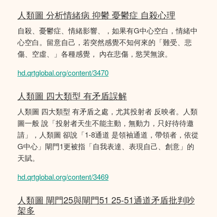
人類圖 分析情緒病 抑鬱 憂鬱症 自殺心理
自殺、憂鬱症、情緒影響、，如果有G中心空白，情緒中
心空白。留意自己，若突然感覺不知何來的「難受、悲
傷、空虛、」各種感覺， 內在悲傷，慾哭無淚。
hd.qrtglobal.org/content/3470
人類圖 四大類型 有矛盾誤解
人類圖 四大類型 有矛盾之處，尤其投射者 反映者。人類
圖一般 說「投射者天生不能主動，無動力，只好待待邀
請」，人類圖 卻說「1-8通道 是領袖通道，帶領者，依從
G中心」閘門1更被指「自我表達、表現自己、創意」的
天賦。
hd.qrtglobal.org/content/3469
人類圖 閘門25與閘門51 25-51通道矛盾批判吵
架多