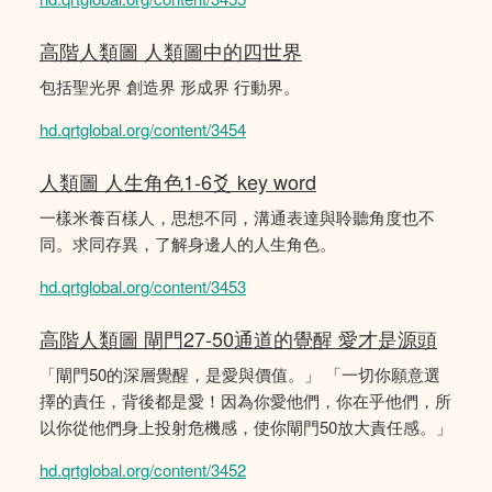
高階人類圖 人類圖中的四世界
包括聖光界 創造界 形成界 行動界。
hd.qrtglobal.org/content/3454
人類圖 人生角色1-6爻 key word
一樣米養百樣人，思想不同，溝通表達與聆聽角度也不
同。求同存異，了解身邊人的人生角色。
hd.qrtglobal.org/content/3453
高階人類圖 閘門27-50通道的覺醒 愛才是源頭
「閘門50的深層覺醒，是愛與價值。」 「一切你願意選
擇的責任，背後都是愛！因為你愛他們，你在乎他們，所
以你從他們身上投射危機感，使你閘門50放大責任感。」
hd.qrtglobal.org/content/3452