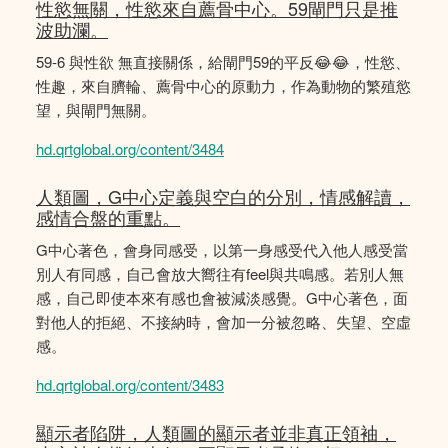
性慾無關，性慾來自薦骨中心。59閘門只是推
波助瀾。
59-6 與性欲 無直接關係，給閘門59的平反😂😂，性慾、
性趣，來自臍輪、薦骨中心的原動力，作為動物的繁殖慾
望，與閘門無關。
hd.qrtglobal.org/content/3484
人類圖，G中心定義與空白的分別，情感解讀，
感情合盤的重點。
G中心著色，會身同感受，以第一身感受代入他人感受當
別人有同感，自己會放大嚮往有feel與共鳴感。若別人無
感，自己即使本來有感也會被減淡感覺。G中心著色，面
對他人的拒絕、不接納時，會加一分被忽略、失望、空虛
感。
hd.qrtglobal.org/content/3483
顯示者陷阱，人類圖的顯示者並非真正領袖，