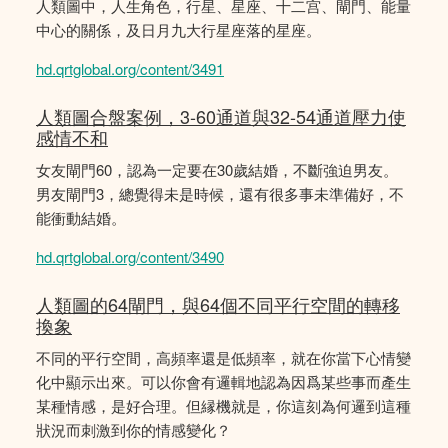
人類圖中，人生角色，行星、星座、十二宫、閘門、能量
中心的關係，及日月九大行星座落的星座。
hd.qrtglobal.org/content/3491
人類圖合盤案例，3-60通道與32-54通道壓力使
感情不和
女友閘門60，認為一定要在30歲結婚，不斷強迫男友。
男友閘門3，總覺得未是時候，還有很多事未準備好，不
能衝動結婚。
hd.qrtglobal.org/content/3490
人類圖的64閘門，與64個不同平行空間的轉移
換象
不同的平行空間，高頻率還是低頻率，就在你當下心情變
化中顯示出來。可以你會有邏輯地認為因爲某些事而產生
某種情感，是好合理。但縁機就是，你這刻為何邏到這種
狀況而刺激到你的情感變化？