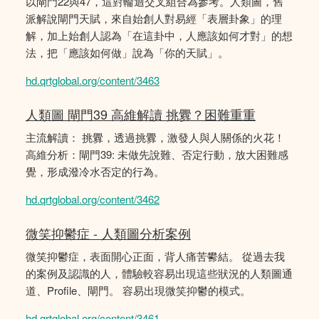
以閘門22與47，這對輪迴交叉組合為參考。人類圖，舊
派解說閘門天賦，來自始創人對易經「表層卦象」的理
解，加上始創人認為「在這卦中，人應該如何才對」的想
法，把「應該如何做」說為「你的天賦」。
hd.qrtglobal.org/content/3463
人類圖 閘門39 高維解讀 挑釁？困難重重
主流解讀： 挑釁，透過挑釁，激發人與人關係的火花！
高維分析：閘門39: 未做先說難、否定行動，放大困難感
覺，形成潑冷水否定的行為。
hd.qrtglobal.org/content/3462
微笑抑鬱症 - 人類圖分析案例
微笑抑鬱症，表面開心正面，背人痛苦鬰結。 從過去我
的案例及認識的人，體驗較容易出現這些狀況的人類圖通
道、Profile、閘門。 容易出現微笑抑鬱的模式。
hd.qrtglobal.org/content/3461