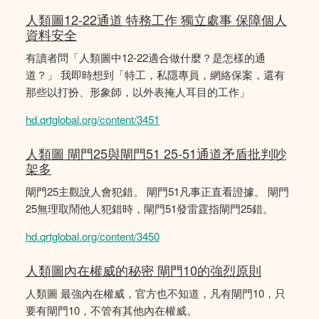
人類圖12-22通道 特務工作 獨立處事 保障個人
資料安全
有讀者問「人類圖中12-22適合做什麼？是怎樣的通
道？」 我即時想到「特工，私隱專員，網絡保案，還有
那些以打扮、形象師，以外表掩人耳目的工作」
hd.qrtglobal.org/content/3451
人類圖 閘門25與閘門51 25-51通道矛盾批判吵
架多
閘門25主觀說人會犯錯。 閘門51凡事正直看證據。 閘門
25無理取鬧他人犯錯時，閘門51發雷霆指閘門25錯。
hd.qrtglobal.org/content/3450
人類圖內在權威的秘密 閘門10的強烈原則
人類圖 最強內在權威，官方也不知道，凡有閘門10，只
要有閘門10，不管有其他內在權威。