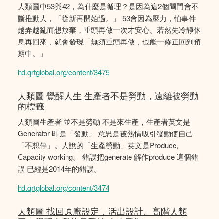
人類圖中53與42，為什麼是循理？是因為這2個閘門會不
斷推動人，「從新再開始過。」 53會因為壓力，怕事件
越弄越亂而想放棄，重頭再做一次才安心。若然先冷靜休
息再回來，就會發現「無須重頭再做，也能一修正回到預
期中。」
hd.qrtglobal.org/content/3475
人類圖 覺醒人生 生產者不是勞動，遠離被勞動
的標籤
人類圖生產者 並不是勞動 不是來生產，生產者英文是
Generator 即是「發動」 意思是被熱情吸引發動使自己
「不想停」。人說的「生產勞動」英文是Produce,
Capacity working。 錯誤把generate 解作produce 這個錯
誤 已經是2014年的錯誤。
hd.qrtglobal.org/content/3474
人類圖 找回原廠設定，活出設計。高階人類