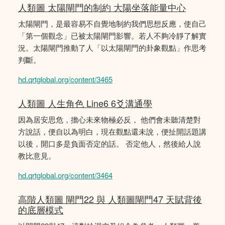
人類圖 太陽閘門的制約 大陽坐落能量中心
太陽閘門，是最容易不自覺地制約我們思想反應，使自己
「第一個觀念」已被太陽閘門影響。若人不夠冷靜了解實
況。太陽閘門推動了人「以太陽閘門的卦象觀點」作思考
判斷。
hd.qrtglobal.org/content/3465
人類圖 人生角色 Line6 6爻溝通學
因為居安思危，擔心未來物極必反， 他們會未聽清楚對
方說話，便自以為明白，現在觀點還未說，便扯開話題講
以後，開口多是負面否定的話。 否定他人，然後給人說
教比意見。
hd.qrtglobal.org/content/3464
高階人類圖 閘門22 與 人類圖閘門47 天賦背後
的底層模式