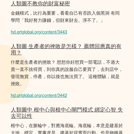
人類圖不教你的財富秘密
金錢模式，比行為重要，看看自己有否跌入個黑洞 有同
學問「我好努力賺錢，但財來財去。淨不了。」
hd.qrtglobal.org/content/3443
人類圖 生產者的挫敗是怎樣？ 薦體回應真的有
用？
什麼是生產者的挫敗？ 想想你好想買一部電話，不過大
貴一直不捨得買，到你真的說服自己要買了，去到店中，
發現無貨，停產，你以後也無法買了。 這種體驗，就是
挫敗。
hd.qrtglobal.org/content/3442
人類圖中 根中心與根中心閘門模式 綁定心智 失
去可以性
根中心，在脈輪中，對應海底輪。海底輪，本意是建基於
大地，穩定，實事求是，建基於現實而行動。也是物種基