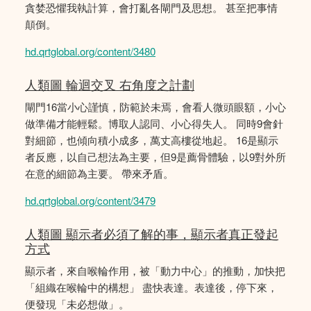
貪婪恐懼我執計算，會打亂各閘門及思想。 甚至把事情
顛倒。
hd.qrtglobal.org/content/3480
人類圖 輪迴交叉 右角度之計劃
閘門16當小心謹慎，防範於未焉，會看人微頭眼額，小心
做準備才能輕鬆。博取人認同、小心得失人。 同時9會針
對細節，也傾向積小成多，萬丈高樓從地起。 16是顯示
者反應，以自己想法為主要，但9是薦骨體驗，以9對外所
在意的細節為主要。 帶來矛盾。
hd.qrtglobal.org/content/3479
人類圖 顯示者必須了解的事，顯示者真正發起
方式
顯示者，來自喉輪作用，被「動力中心」的推動，加快把
「組織在喉輪中的構想」 盡快表達。表達後，停下來，
便發現「未必想做」。