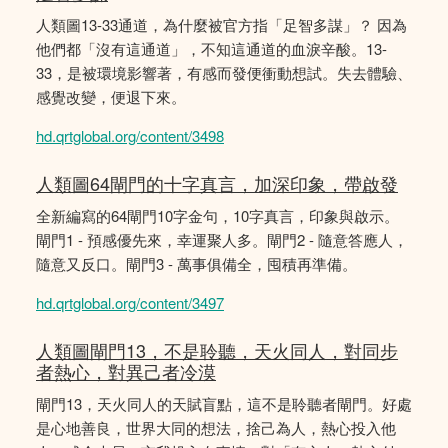
人類圖13-33通道，為什麼被官方指「足智多謀」？ 因為
他們都「沒有這通道」，不知這通道的血淚辛酸。13-
33，是被環境影響著，有感而發便衝動想試。失去體驗、
感覺改變，便退下來。
hd.qrtglobal.org/content/3498
人類圖64閘門的十字真言，加深印象，帶啟發
全新編寫的64閘門10字金句，10字真言，印象與啟示。
閘門1 - 預感優先來，幸運聚人多。閘門2 - 隨意答應人，
隨意又反口。閘門3 - 萬事俱備全，囤積再準備。
hd.qrtglobal.org/content/3497
人類圖閘門13，不是聆聽，天火同人，對同步
者熱心，對異己者冷漠
閘門13，天火同人的天賦盲點，這不是聆聽者閘門。好處
是心地善良，世界大同的想法，捨己為人，熱心投入他