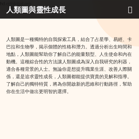
hd.qrtglobal.org
人類圖與靈性成長
人類圖是一種獨特的自我探索工具，結合了占星學、易經、卡
巴拉和生物學，揭示個體的性格和潛力。透過分析出生時間和
地點，人類圖能幫助你了解自己的能量類型、人生使命和內在
動機。這種綜合性的方法讓人類圖成為深入自我研究的利器，
適合各種背景的人士。無論你是想提升職業生涯、改善人際關
係，還是追求靈性成長，人類圖都能提供寶貴的見解和指導。
了解自己的獨特特質，將為你開啟新的思維和行動路徑，幫助
你在生活中做出更明智的選擇。