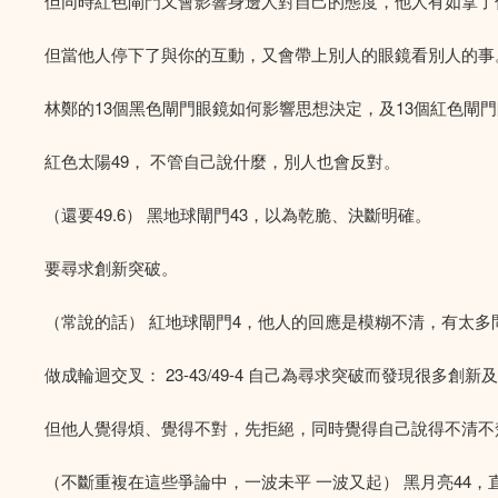
但同時紅色閘門又會影響身邊人對自己的態度，他人有如拿了
但當他人停下了與你的互動，又會帶上別人的眼鏡看別人的事
林鄭的13個黑色閘門眼鏡如何影響思想決定，及13個紅色閘
紅色太陽49， 不管自己說什麼，別人也會反對。
（還要49.6） 黑地球閘門43，以為乾脆、決斷明確。
要尋求創新突破。
（常說的話） 紅地球閘門4，他人的回應是模糊不清，有太
做成輪迴交叉： 23-43/49-4 自己為尋求突破而發現很多創
但他人覺得煩、覺得不對，先拒絕，同時覺得自己說得不清不
（不斷重複在這些爭論中，一波未平 一波又起） 黑月亮44，