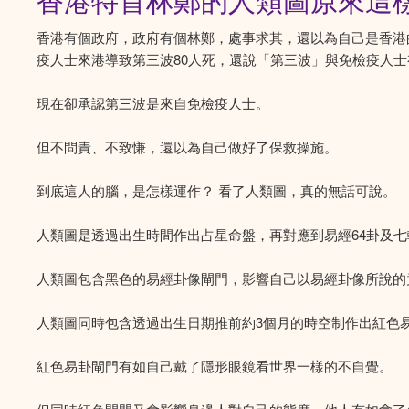
香港特首林鄭的人類圖原來這
香港有個政府，政府有個林鄭，處事求其，還以為自己是香港
疫人士來港導致第三波80人死，還說「第三波」與免檢疫人
現在卻承認第三波是來自免檢疫人士。
但不問責、不致慊，還以為自己做好了保救操施。
到底這人的腦，是怎樣運作？ 看了人類圖，真的無話可說。
人類圖是透過出生時間作出占星命盤，再對應到易經64卦及
人類圖包含黑色的易經卦像閘門，影響自己以易經卦像所說的
人類圖同時包含透過出生日期推前約3個月的時空制作出紅色
紅色易卦閘門有如自己戴了隱形眼鏡看世界一樣的不自覺。