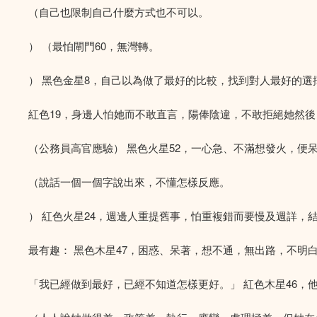
（自己也限制自己什麼方式也不可以。
） （最怕閘門60，無灣轉。
） 黑色金星8，自己以為做了最好的比較，找到對人最好的選
紅色19，身邊人怕她而不敢直言，陽俸陰違，不敢拒絕她然
（公務員高官應驗） 黑色火星52，一心急、不滿想發火，便
（說話一個一個字說出來，不懂怎樣反應。
） 紅色火星24，週邊人重提舊事，怕重複錯而要慢及週詳，
最有趣： 黑色木星47，困惑、呆著，想不通，無出路，不明
「我已經做到最好，已經不知道怎樣更好。」 紅色木星46