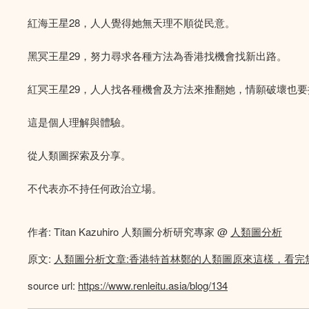
紅海王星28，人人覺得她無天理不順從民意。
黑冥王星29，努力尋求各種方法為香港找機會找新出路。
紅冥王星29，人人找各種機會及方法來推翻她，情願破壞也
這是個人理解與體驗。
從人類圖探索及分享。
不代表亦不持任何政治立場。
作者: Titan Kazuhiro 人類圖分析研究專家 @
人類圖分析
原文:
人類圖分析文章:香港特首林鄭的人類圖原來這樣，看完
source url:
https://www.renleitu.asia/blog/134