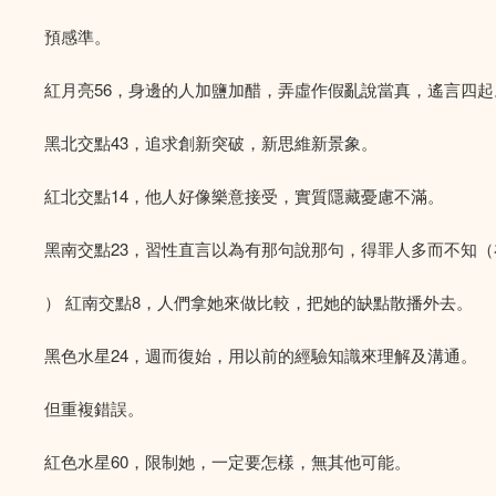
預感準。
紅月亮56，身邊的人加鹽加醋，弄虛作假亂說當真，遙言四起
黑北交點43，追求創新突破，新思維新景象。
紅北交點14，他人好像樂意接受，實質隱藏憂慮不滿。
黑南交點23，習性直言以為有那句說那句，得罪人多而不知
） 紅南交點8，人們拿她來做比較，把她的缺點散播外去。
黑色水星24，週而復始，用以前的經驗知識來理解及溝通。
但重複錯誤。
紅色水星60，限制她，一定要怎樣，無其他可能。