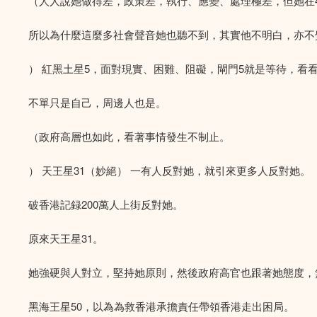
（人人說她做得差，政策差，執行、應變、處理極差，但她在
所以為什麼這麼多社會聲音她也聽不到，其實他不明白，亦不
） 紅黑土星5，面對現實、困難、阻礙，閘門5就是等待，看
不單只是自己，周邊人也是。
（政府高層也如此，看著事情發生不制止。
） 天王星31（妙絕） 一有人反對她，就引來更多人反對她。
破香港記録200萬人上街反對她。
原來天王星31。
她強硬與人對立，堅持她原則，然後政府高官也跟著她態度，
黑海王星50，以為為救香港承擔責任帶領香港走出困局。