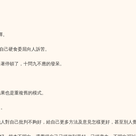
擇。
後自己硬食委屈向人訴苦。
呆著停頓了，十問九不應的發呆。
結果也是重複舊的模式。
白。
，他人對自己批判不夠好，給自己更多方法及意見怎樣更好，甚至別人