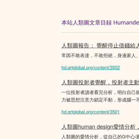
本站人類圖文章目録 Humandesig
人類圖報告： 覺醒停止借錢給
常因不敢表達，不敢拒絕，身邊家人
hd.qrtglobal.org/content/3502
人類圖投射者覺醒，投射者主
一位投射者讀者看完分析，明白自己
力被思想注意力鎖定不動，形成腦一不斷
hd.qrtglobal.org/content/3501
人類圖human design愛情
人類圖的愛情分析，從自己的G中心/