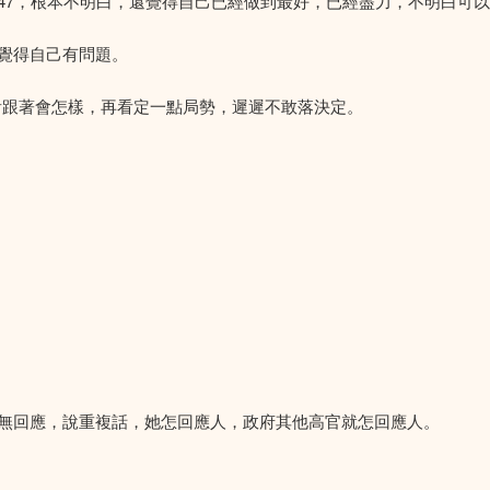
47，根本不明白，還覺得自己已經做到最好，已經盡力，不明白可
覺得自己有問題。
看跟著會怎樣，再看定一點局勢，遲遲不敢落決定。
無回應，說重複話，她怎回應人，政府其他高官就怎回應人。