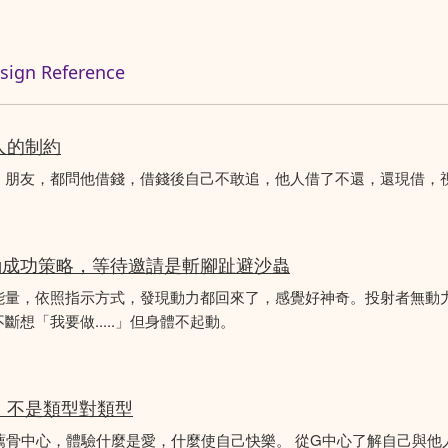
n Reference
人的制約
、朋友，都問他借錢，借錢後自己不敢追，他人借了不還，還現借，
動成功策略，等待邀請是斬腳趾避沙蟲
能量，依照指示方式，發現動力都回來了，感覺好神奇。投射者無動
想「我要做.....」但身體不起動。
分析，不是類型對類型
薦骨中心，體驗什麼是愛，什麼使自己快樂。 從G中心了解自己與他