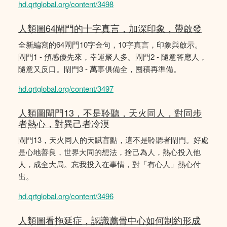
hd.qrtglobal.org/content/3498
人類圖64閘門的十字真言，加深印象，帶啟發
全新編寫的64閘門10字金句，10字真言，印象與啟示。
閘門1 - 預感優先來，幸運聚人多。閘門2 - 隨意答應人，
隨意又反口。閘門3 - 萬事俱備全，囤積再準備。
hd.qrtglobal.org/content/3497
人類圖閘門13，不是聆聽，天火同人，對同步
者熱心，對異己者冷漠
閘門13，天火同人的天賦盲點，這不是聆聽者閘門。好處
是心地善良，世界大同的想法，捨己為人，熱心投入他
人，成全大局。忘我投入在事情，對「有心人」熱心付
出。
hd.qrtglobal.org/content/3496
人類圖看拖延症，認識薦骨中心如何制約形成