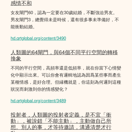
感情不和
女友閘門60，認為一定要在30歲結婚，不斷強迫男友。
男友閘門3，總覺得未是時候，還有很多事未準備好，不
能衝動結婚。
hd.qrtglobal.org/content/3490
人類圖的64閘門，與64個不同平行空間的轉移
換象
不同的平行空間，高頻率還是低頻率，就在你當下心情變
化中顯示出來。可以你會有邏輯地認為因爲某些事而產生
某種情感，是好合理。但縁機就是，你這刻為何邏到這種
狀況而刺激到你的情感變化？
hd.qrtglobal.org/content/3489
投射者，人類圖的投射者定義，是不宜「衝
動」，被說錯「不能主動」，主動做自己所
想。別人的事，才等待邀請，溝通清楚才行