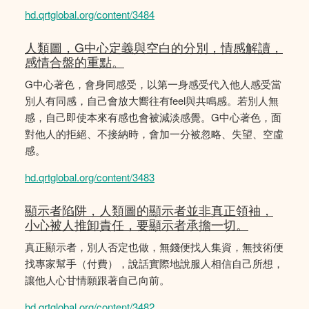
hd.qrtglobal.org/content/3484
人類圖，G中心定義與空白的分別，情感解讀，
感情合盤的重點。
G中心著色，會身同感受，以第一身感受代入他人感受當
別人有同感，自己會放大嚮往有feel與共鳴感。若別人無
感，自己即使本來有感也會被減淡感覺。G中心著色，面
對他人的拒絕、不接納時，會加一分被忽略、失望、空虛
感。
hd.qrtglobal.org/content/3483
顯示者陷阱，人類圖的顯示者並非真正領袖，
小心被人推卸責任，要顯示者承擔一切。
真正顯示者，別人否定也做，無錢便找人集資，無技術便
找專家幫手（付費），說話實際地說服人相信自己所想，
讓他人心甘情願跟著自己向前。
hd.qrtglobal.org/content/3482