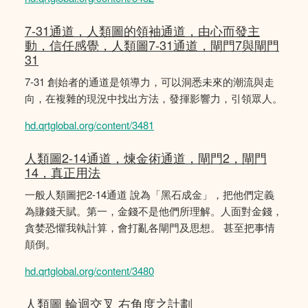
7-31通道，人類圖的領袖通道，由心而發主
動，信任感覺，人類圖7-31通道，閘門7與閘門
31
7-31 創始者的通道是領導力，可以洞悉未來的潮流與走
向，在複雜的現況中找出方法，發揮影響力，引領眾人。
hd.qrtglobal.org/content/3481
人類圖2-14通道，煉金術通道，閘門2，閘門
14，真正用法
一般人類圖把2-14通道 說為「黑石成金」，把他們定義
為賺錢天賦。第一，金錢不是他們所理解。人面對金錢，
貪婪恐懼我執計算，會打亂各閘門及思想。 甚至把事情
顛倒。
hd.qrtglobal.org/content/3480
人類圖 輪迴交叉 右角度之計劃