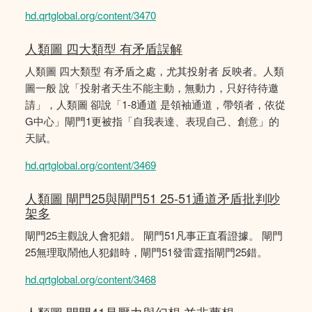
hd.qrtglobal.org/content/3470
人類圖 四大類型 有矛盾誤解
人類圖 四大類型 有矛盾之處，尤其投射者 反映者。人類
圖一般 說「投射者天生不能主動，無動力，只好待待邀
請」，人類圖 卻說「1-8通道 是領袖通道，帶領者，依從
G中心」閘門1更被指「自我表達、表現自己、創意」的
天賦。
hd.qrtglobal.org/content/3469
人類圖 閘門25與閘門51 25-51通道矛盾批判吵
架多
閘門25主觀說人會犯錯。 閘門51凡事正直看證據。 閘門
25無理取鬧他人犯錯時，閘門51發雷霆指閘門25錯。
hd.qrtglobal.org/content/3468