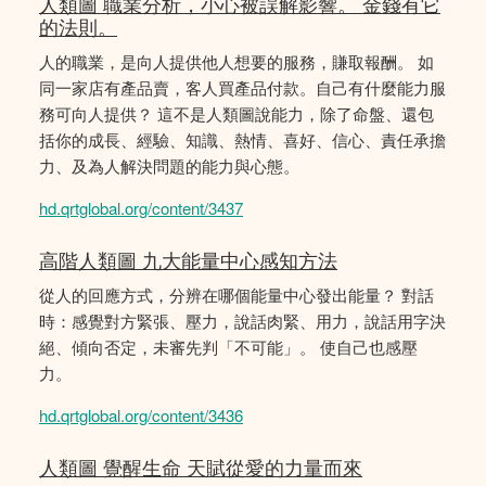
人類圖 職業分析，小心被誤解影響。 金錢有它
的法則。
人的職業，是向人提供他人想要的服務，賺取報酬。 如
同一家店有產品賣，客人買產品付款。自己有什麼能力服
務可向人提供？ 這不是人類圖說能力，除了命盤、還包
括你的成長、經驗、知識、熱情、喜好、信心、責任承擔
力、及為人解決問題的能力與心態。
hd.qrtglobal.org/content/3437
高階人類圖 九大能量中心感知方法
從人的回應方式，分辨在哪個能量中心發出能量？ 對話
時：感覺對方緊張、壓力，說話肉緊、用力，說話用字決
絕、傾向否定，未審先判「不可能」。 使自己也感壓
力。
hd.qrtglobal.org/content/3436
人類圖 覺醒生命 天賦從愛的力量而來