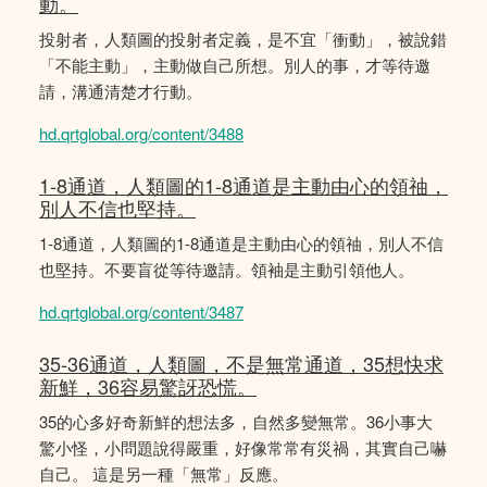
動。
投射者，人類圖的投射者定義，是不宜「衝動」，被說錯
「不能主動」，主動做自己所想。別人的事，才等待邀
請，溝通清楚才行動。
hd.qrtglobal.org/content/3488
1-8通道，人類圖的1-8通道是主動由心的領䄂，
別人不信也堅持。
1-8通道，人類圖的1-8通道是主動由心的領䄂，別人不信
也堅持。不要盲從等待邀請。領袖是主動引領他人。
hd.qrtglobal.org/content/3487
35-36通道，人類圖，不是無常通道，35想快求
新鮮，36容易驚訝恐慌。
35的心多好奇新鮮的想法多，自然多變無常。36小事大
驚小怪，小問題說得嚴重，好像常常有災禍，其實自己嚇
自己。 這是另一種「無常」反應。