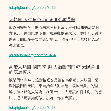
hd.qrtglobal.org/content/3465
人類圖 人生角色 Line6 6爻溝通學
因為居安思危，擔心未來物極必反， 他們會未聽清楚對
方說話，便自以為明白，現在觀點還未說，便扯開話題講
以後，開口多是負面否定的話。 否定他人，然後給人說
教比意見。
hd.qrtglobal.org/content/3464
高階人類圖 閘門22 與 人類圖閘門47 天賦背後
的底層模式
以閘門22與47，這對輪迴交叉組合為參考。人類圖，舊
派解說閘門天賦，來自始創人對易經「表層卦象」的理
解，加上始創人認為「在這卦中，人應該如何才對」的想
法，把「應該如何做」說為「你的天賦」。
hd.qrtglobal.org/content/3463