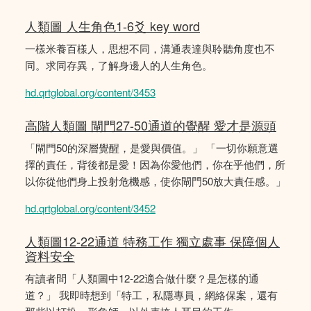
人類圖 人生角色1-6爻 key word
一樣米養百樣人，思想不同，溝通表達與聆聽角度也不
同。求同存異，了解身邊人的人生角色。
hd.qrtglobal.org/content/3453
高階人類圖 閘門27-50通道的覺醒 愛才是源頭
「閘門50的深層覺醒，是愛與價值。」 「一切你願意選
擇的責任，背後都是愛！因為你愛他們，你在乎他們，所
以你從他們身上投射危機感，使你閘門50放大責任感。」
hd.qrtglobal.org/content/3452
人類圖12-22通道 特務工作 獨立處事 保障個人
資料安全
有讀者問「人類圖中12-22適合做什麼？是怎樣的通
道？」 我即時想到「特工，私隱專員，網絡保案，還有