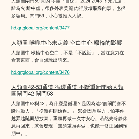
人類圖閘門59 真的 學懂「自保」 2024-2043 下元九運，
離為火 離中虛，很多外表美麗 內裡敗壞爛爆的事，也很
多騙局。閘門59，小心被推入人禍。
hd.qrtglobal.org/content/3477
人類圖 喉嚨中心未定義 空白中心 喉輪的影響
人類圖中 喉輪中心空白，不是「不說話」，當注意力在
看著東西，會自然說出話來。
hd.qrtglobal.org/content/3476
人類圖42-53通道 循環通道 不斷重新開始人類
圖閘門42 閘門53
人類圖中53與42，為什麼是循理？是因為這2個閘門會不
斷推動人，「從新再開始過。」 53會因為壓力，怕事件
越弄越亂而想放棄，重頭再做一次才安心。若然先冷靜休
息再回來，就會發現「無須重頭再做，也能一修正回到預
期中。」