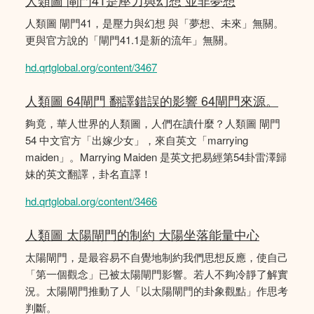
人類圖 閘門41是壓力與幻想 並非夢想
人類圖 閘門41，是壓力與幻想 與「夢想、未來」無關。
更與官方說的「閘門41.1是新的流年」無關。
hd.qrtglobal.org/content/3467
人類圖 64閘門 翻譯錯誤的影響 64閘門來源。
夠竟，華人世界的人類圖，人們在讀什麼？人類圖 閘門
54 中文官方「出嫁少女」，來自英文「marrying
maiden」。Marrying Maiden 是英文把易經第54卦雷澤歸
妹的英文翻譯，卦名直譯！
hd.qrtglobal.org/content/3466
人類圖 太陽閘門的制約 大陽坐落能量中心
太陽閘門，是最容易不自覺地制約我們思想反應，使自己
「第一個觀念」已被太陽閘門影響。若人不夠冷靜了解實
況。太陽閘門推動了人「以太陽閘門的卦象觀點」作思考
判斷。