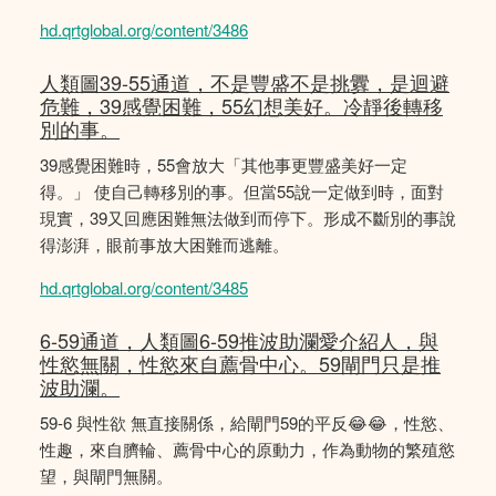
hd.qrtglobal.org/content/3486
人類圖39-55通道，不是豐盛不是挑釁，是迴避
危難，39感覺困難，55幻想美好。冷靜後轉移
別的事。
39感覺困難時，55會放大「其他事更豐盛美好一定
得。」 使自己轉移別的事。但當55說一定做到時，面對
現實，39又回應困難無法做到而停下。形成不斷別的事說
得澎湃，眼前事放大困難而逃離。
hd.qrtglobal.org/content/3485
6-59通道，人類圖6-59推波助瀾愛介紹人，與
性慾無關，性慾來自薦骨中心。59閘門只是推
波助瀾。
59-6 與性欲 無直接關係，給閘門59的平反😂😂，性慾、
性趣，來自臍輪、薦骨中心的原動力，作為動物的繁殖慾
望，與閘門無關。