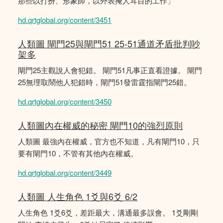
那些以打扮、形象師，以外表掩人耳目的工作」
hd.qrtglobal.org/content/3451
人類圖 閘門25與閘門51 25-51通道矛盾批判吵
架多
閘門25主觀說人會犯錯。 閘門51凡事正直看證據。 閘門
25無理取鬧他人犯錯時，閘門51發雷霆指閘門25錯。
hd.qrtglobal.org/content/3450
人類圖內在權威的秘密 閘門10的強烈原則
人類圖 最強內在權威，官方也不知道，凡有閘門10，只
要有閘門10，不管有其他內在權威。
hd.qrtglobal.org/content/3449
人類圖 人生角色 1爻與6爻 6/2
人生角色 1爻6爻，差距最大，溝通最多誤會。 1爻剛剛