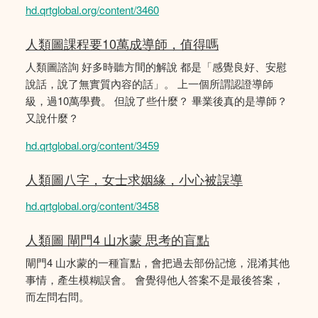
hd.qrtglobal.org/content/3460
人類圖課程要10萬成導師，值得嗎
人類圖諮詢 好多時聽方間的解說 都是「感覺良好、安慰
說話，說了無實質內容的話」。 上一個所謂認證導師
級，過10萬學費。 但說了些什麼？ 畢業後真的是導師？
又說什麼？
hd.qrtglobal.org/content/3459
人類圖八字，女士求姻緣，小心被誤導
hd.qrtglobal.org/content/3458
人類圖 閘門4 山水蒙 思考的盲點
閘門4 山水蒙的一種盲點，會把過去部份記憶，混淆其他
事情，產生模糊誤會。 會覺得他人答案不是最後答案，
而左問右問。