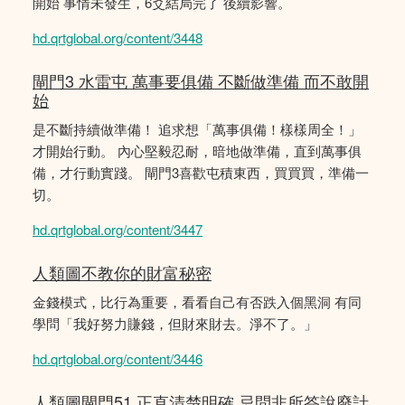
開始 事情未發生，6爻結局完了 後續影響。
hd.qrtglobal.org/content/3448
閘門3 水雷屯 萬事要俱備 不斷做準備 而不敢開
始
是不斷持續做準備！ 追求想「萬事俱備！樣樣周全！」
才開始行動。 內心堅毅忍耐，暗地做準備，直到萬事俱
備，才行動實踐。 閘門3喜歡屯積東西，買買買，準備一
切。
hd.qrtglobal.org/content/3447
人類圖不教你的財富秘密
金錢模式，比行為重要，看看自己有否跌入個黑洞 有同
學問「我好努力賺錢，但財來財去。淨不了。」
hd.qrtglobal.org/content/3446
人類圖閘門51 正直清楚明確 忌問非所答說廢計