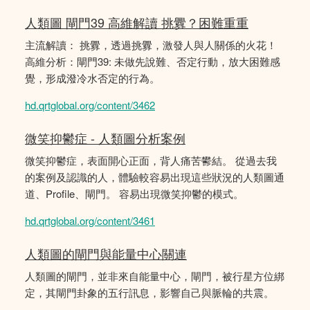
人類圖 閘門39 高維解讀 挑釁？困難重重
主流解讀： 挑釁，透過挑釁，激發人與人關係的火花！
高維分析：閘門39: 未做先說難、否定行動，放大困難感
覺，形成潑冷水否定的行為。
hd.qrtglobal.org/content/3462
微笑抑鬱症 - 人類圖分析案例
微笑抑鬱症，表面開心正面，背人痛苦鬰結。 從過去我
的案例及認識的人，體驗較容易出現這些狀況的人類圖通
道、Profile、閘門。 容易出現微笑抑鬱的模式。
hd.qrtglobal.org/content/3461
人類圖的閘門與能量中心關連
人類圖的閘門，並非來自能量中心，閘門，被行星方位綁
定，其閘門卦象的五行訊息，影響自己與脈輪的共震。