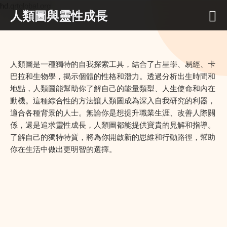
hd.qrtglobal.org
人類圖與靈性成長
人類圖是一種獨特的自我探索工具，結合了占星學、易經、卡
巴拉和生物學，揭示個體的性格和潛力。透過分析出生時間和
地點，人類圖能幫助你了解自己的能量類型、人生使命和內在
動機。這種綜合性的方法讓人類圖成為深入自我研究的利器，
適合各種背景的人士。無論你是想提升職業生涯、改善人際關
係，還是追求靈性成長，人類圖都能提供寶貴的見解和指導。
了解自己的獨特特質，將為你開啟新的思維和行動路徑，幫助
你在生活中做出更明智的選擇。