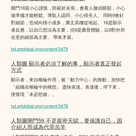
閘門16當小心謹慎，防範於未焉，會看人微頭眼額，小心
做準備才能輕鬆。博取人認同、小心得失人。 同時9會針
對細節，也傾向積小成多，萬丈高樓從地起。 16是顯示
者反應，以自己想法為主要，但9是薦骨體驗，以9對外所
在意的細節為主要。 帶來矛盾。
hd.qrtglobal.org/content/3479
人類圖 顯示者必須了解的事，顯示者真正發起
方式
顯示者，來自喉輪作用，被「動力中心」的推動，加快把
「組織在喉輪中的構想」 盡快表達。表達後，停下來，
便發現「未必想做」。
hd.qrtglobal.org/content/3478
人類圖閘門59 不是親密天賦，要保護自己，因
介紹人而成為代罪羔羊