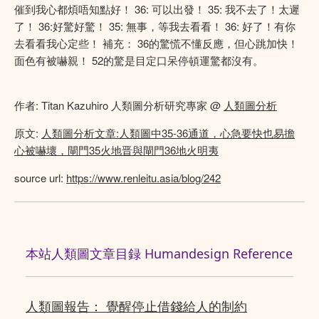
催到我心都煩唔知點好！ 36: 可以出發！ 35: 我不去了！太遲
了！ 36:好驚好驚！ 35: 無事，等我去看看！ 36: 好了！有你
去看看我心定些！ 補充： 36的驚慌不懂反應，但心跳加快！
面色有被嚇親！ 52的驚是目定口呆停頓運驚都沒有。
作者: Titan Kazuhiro 人類圖分析研究專家 @
人類圖分析
原文:
人類圖分析文章:人類圖中35-36通道，心急要快也易擔
心被嚇壞，閘門35火地晋與閘門36地火明夷
source url:
https://www.renleitu.asia/blog/242
本站人類圖文章目録 Humandesign Reference
人類圖報告： 覺醒停止借錢給人的制約