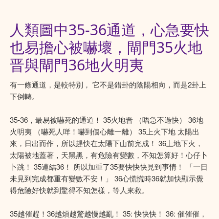
人類圖中35-36通道，心急要快
也易擔心被嚇壞，閘門35火地
晋與閘門36地火明夷
有一條通道，是較特別， 它不是錯卦的陰陽相向，而是2卦上
下倒轉。
35-36，最易被嚇死的通道！ 35火地晋 （唔急不過快） 36地
火明夷 （嚇死人咩！嚇到個心離一離） 35上火下地 太陽出
來，日出而作，所以趕快在太陽下山前完成！ 36上地下火，
太陽被地蓋著，天黑黑，有危險有變數，不知怎算好！心仔卜
卜跳！ 35連結36！ 所以加重了35要快快快見到事情！ 「一日
未見到完成都重有變數不安！」 36心慌慌時36就加快顯示覺
得危險好快就到驚得不知怎樣，等人來救。
35越催趕！36越煩越驚越慢越亂！ 35: 快快快！ 36: 催催催，