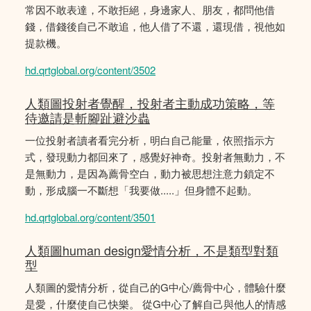
常因不敢表達，不敢拒絕，身邊家人、朋友，都問他借
錢，借錢後自己不敢追，他人借了不還，還現借，視他如
提款機。
hd.qrtglobal.org/content/3502
人類圖投射者覺醒，投射者主動成功策略，等
待邀請是斬腳趾避沙蟲
一位投射者讀者看完分析，明白自己能量，依照指示方
式，發現動力都回來了，感覺好神奇。投射者無動力，不
是無動力，是因為薦骨空白，動力被思想注意力鎖定不
動，形成腦一不斷想「我要做.....」但身體不起動。
hd.qrtglobal.org/content/3501
人類圖human design愛情分析，不是類型對類
型
人類圖的愛情分析，從自己的G中心/薦骨中心，體驗什麼
是愛，什麼使自己快樂。 從G中心了解自己與他人的情感