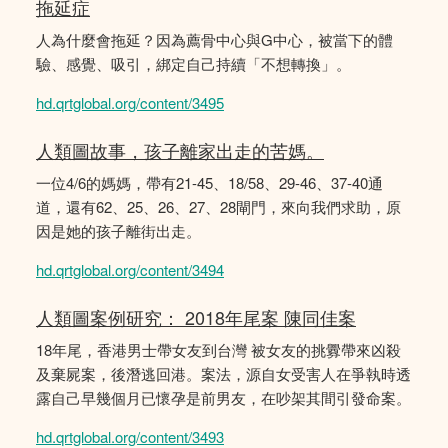
拖延症
人為什麼會拖延？因為薦骨中心與G中心，被當下的體
驗、感覺、吸引，綁定自己持續「不想轉換」。
hd.qrtglobal.org/content/3495
人類圖故事，孩子離家出走的苦媽。
一位4/6的媽媽，帶有21-45、18/58、29-46、37-40通
道，還有62、25、26、27、28閘門，來向我們求助，原
因是她的孩子離街出走。
hd.qrtglobal.org/content/3494
人類圖案例研究： 2018年尾案 陳同佳案
18年尾，香港男士帶女友到台灣 被女友的挑釁帶來凶殺
及棄屍案，後潛逃回港。案法，源自女受害人在爭執時透
露自己早幾個月已懷孕是前男友，在吵架其間引發命案。
hd.qrtglobal.org/content/3493