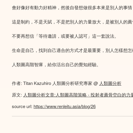
會好像好有動力好精神，然後自發想做很多本來是別人的事情
這是制約，不是天賦，不是把別人的力量放大，是被別人的薦
不要再想信「等待邀請，或要被人認可」這一套說法。
生命是自己，找到自己適合的方式才是最重要，別人怎樣想怎
人類圖高階智庫，給你活出自己的覺知經驗。
作者: Titan Kazuhiro 人類圖分析研究專家 @
人類圖分析
原文:
人類圖分析文章:人類圖高階策略 - 投射者薦骨空白的力
source url:
https://www.renleitu.asia/blog/26