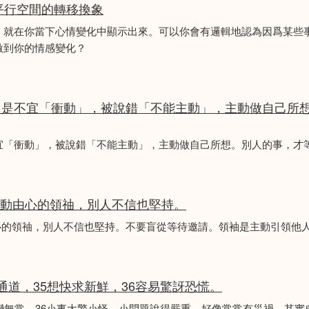
平行空間的轉移換象
，就在你當下心情變化中顯示出來。可以你會有邏輯地認為因爲某些
激到你的情感變化？
，是不宜「衝動」，被說錯「不能主動」，主動做自己所
宜「衝動」，被說錯「不能主動」，主動做自己所想。別人的事，才
是主動由心的領䄂，別人不信也堅持。
動由心的領䄂，別人不信也堅持。不要盲從等待邀請。領袖是主動引領他
常通道，35想快求新鮮，36容易驚訝恐慌。
變無常。36小事大驚小怪，小問題說得嚴重，好像常常有災禍，其實