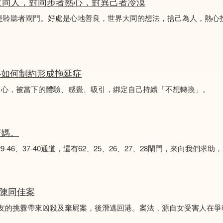
火同人，對同步者熱心，對異己者冷漠
不是聆聽者閘門。好處是心地善良，世界大同的想法，捨己為人，熱心
心如何制約形成拖延症
中心，被當下的體驗、感覺、吸引，綁定自己持續「不想轉換」。
苦媽。
8、29-46、37-40通道，還有62、25、26、27、28閘門，來向我
 陳同佳案
女友的挑釁帶來凶殺及棄屍案，後潛逃回港。案法，源自女受害人在