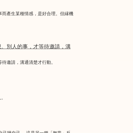
事而產生某種情感，是好合理。但縁機
想。別人的事，才等待邀請，溝
等待邀請，溝通清楚才行動。
人。
自己嚇自己。 這是另一種「無常」反