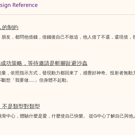
n Reference
人的制約
、朋友，都問他借錢，借錢後自己不敢追，他人借了不還，還現借，
動成功策略，等待邀請是斬腳趾避沙蟲
能量，依照指示方式，發現動力都回來了，感覺好神奇。投射者無動
想「我要做.....」但身體不起動。
分析，不是類型對類型
薦骨中心，體驗什麼是愛，什麼使自己快樂。 從G中心了解自己與他