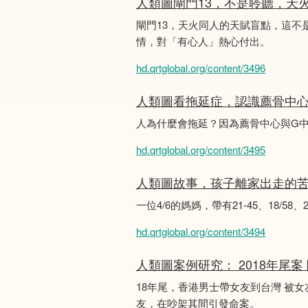
人類圖閘門13，不是聆聽，天
閘門13，天火同人的天賦盲點，這
情，對「有心人」熱心付出。
hd.qrtglobal.org/content/3496
人類圖看拖延症，認識薦骨中
人為什麼會拖延？因為薦骨中心與G
hd.qrtglobal.org/content/3495
人類圖故事，孩子離家出走的
一位4/6的媽媽，帶有21-45、18/5
hd.qrtglobal.org/content/3494
人類圖案例研究： 2018年尾案
18年尾，香港男士帶女友到台灣 被
友，在吵架其間引發命案。