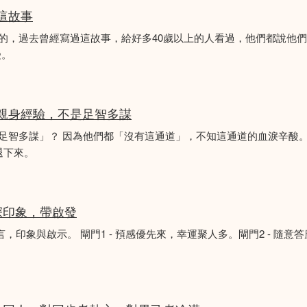
似這故事
故事的，過去曾經寫過這故事，給好多40歲以上的人看過，他們都說他
受。
的親身經驗，不是足智多謀
「足智多謀」？ 因為他們都「沒有這通道」，不知這通道的血淚辛酸。
退下來。
深印象，帶啟發
言，印象與啟示。 閘門1 - 預感優先來，幸運聚人多。閘門2 - 隨意