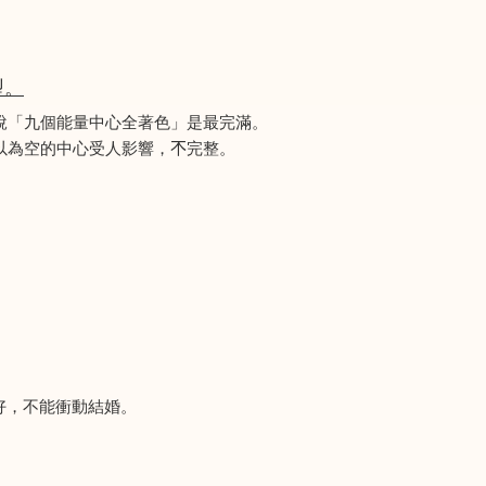
型。
說「九個能量中心全著色」是最完滿。
為空的中心受人影響，𣎴完整。
好，不能衝動結婚。