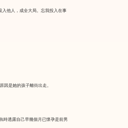
投入他人，成全大局。忘我投入在事
們求助，原因是她的孩子離街出走。
爭執時透露自己早幾個月已懷孕是前男