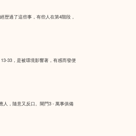
們經歴過了這些事，有些人在第4階段，
13-33，是被環境影響著，有感而發便
答應人，隨意又反口。閘門3 - 萬事俱備