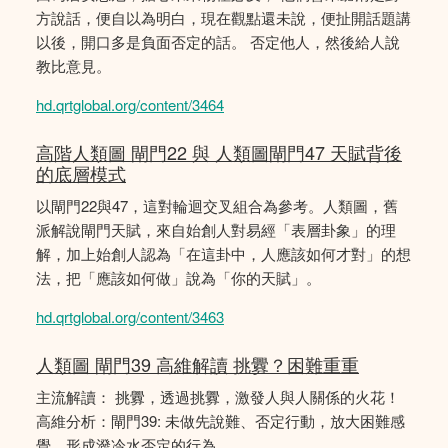
方說話，便自以為明白，現在觀點還未說，便扯開話題講
以後，開口多是負面否定的話。 否定他人，然後給人說
教比意見。
hd.qrtglobal.org/content/3464
高階人類圖 閘門22 與 人類圖閘門47 天賦背後
的底層模式
以閘門22與47，這對輪迴交叉組合為參考。人類圖，舊
派解說閘門天賦，來自始創人對易經「表層卦象」的理
解，加上始創人認為「在這卦中，人應該如何才對」的想
法，把「應該如何做」說為「你的天賦」。
hd.qrtglobal.org/content/3463
人類圖 閘門39 高維解讀 挑釁？困難重重
主流解讀： 挑釁，透過挑釁，激發人與人關係的火花！
高維分析：閘門39: 未做先說難、否定行動，放大困難感
覺，形成潑冷水否定的行為。