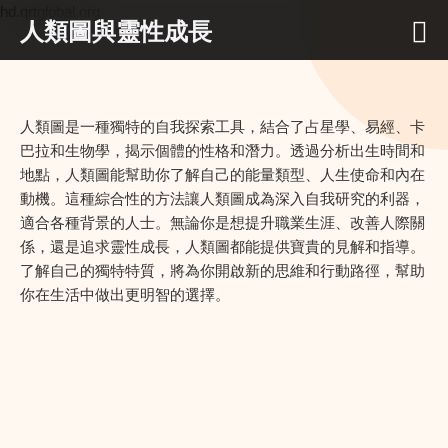
hd.qrtglobal.org
人類圖與靈性成長
人類圖是一種獨特的自我探索工具，結合了占星學、易經、卡
巴拉和生物學，揭示個體的性格和潛力。透過分析出生時間和
地點，人類圖能幫助你了解自己的能量類型、人生使命和內在
動機。這種綜合性的方法讓人類圖成為深入自我研究的利器，
適合各種背景的人士。無論你是想提升職業生涯、改善人際關
係，還是追求靈性成長，人類圖都能提供寶貴的見解和指導。
了解自己的獨特特質，將為你開啟新的思維和行動路徑，幫助
你在生活中做出更明智的選擇。