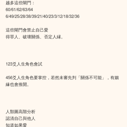
越多這些閘門：
60/61/62/63/64
6/49/25/28/38/39/21/40/23/3/12/18/32/36
這些閘門會禁止自己愛
得罪人、破壞關係、否定人縁。
123爻人生角色會試
456爻人生角色要掌控，若然未審先判「關係不可能」，有姻
緣也會推開。
人類圖高階分析
認清自己與他人
知道如果愛