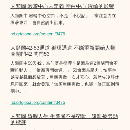
人類圖 喉嚨中心未定義 空白中心 喉輪的影響
人類圖中 喉輪中心空白，不是「不說話」，當注意力在
看著東西，會自然說出話來。
hd.qrtglobal.org/content/3476
人類圖42-53通道 循環通道 不斷重新開始人類
圖閘門42 閘門53
人類圖中53與42，為什麼是循理？是因為這2個閘門會不
斷推動人，「從新再開始過。」 53會因為壓力，怕事件
越弄越亂而想放棄，重頭再做一次才安心。若然先冷靜休
息再回來，就會發現「無須重頭再做，也能一修正回到預
期中。」
hd.qrtglobal.org/content/3475
人類圖 覺醒人生 生產者不是勞動，遠離被勞動
的標籤