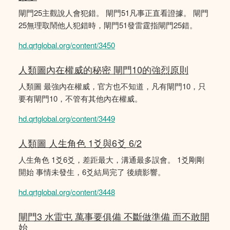
閘門25主觀說人會犯錯。 閘門51凡事正直看證據。 閘門
25無理取鬧他人犯錯時，閘門51發雷霆指閘門25錯。
hd.qrtglobal.org/content/3450
人類圖內在權威的秘密 閘門10的強烈原則
人類圖 最強內在權威，官方也不知道，凡有閘門10，只
要有閘門10，不管有其他內在權威。
hd.qrtglobal.org/content/3449
人類圖 人生角色 1爻與6爻 6/2
人生角色 1爻6爻，差距最大，溝通最多誤會。 1爻剛剛
開始 事情未發生，6爻結局完了 後續影響。
hd.qrtglobal.org/content/3448
閘門3 水雷屯 萬事要俱備 不斷做準備 而不敢開
始