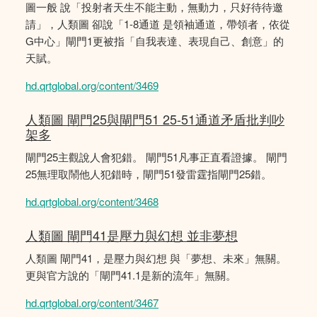
圖一般 說「投射者天生不能主動，無動力，只好待待邀
請」，人類圖 卻說「1-8通道 是領袖通道，帶領者，依從
G中心」閘門1更被指「自我表達、表現自己、創意」的
天賦。
hd.qrtglobal.org/content/3469
人類圖 閘門25與閘門51 25-51通道矛盾批判吵
架多
閘門25主觀說人會犯錯。 閘門51凡事正直看證據。 閘門
25無理取鬧他人犯錯時，閘門51發雷霆指閘門25錯。
hd.qrtglobal.org/content/3468
人類圖 閘門41是壓力與幻想 並非夢想
人類圖 閘門41，是壓力與幻想 與「夢想、未來」無關。
更與官方說的「閘門41.1是新的流年」無關。
hd.qrtglobal.org/content/3467