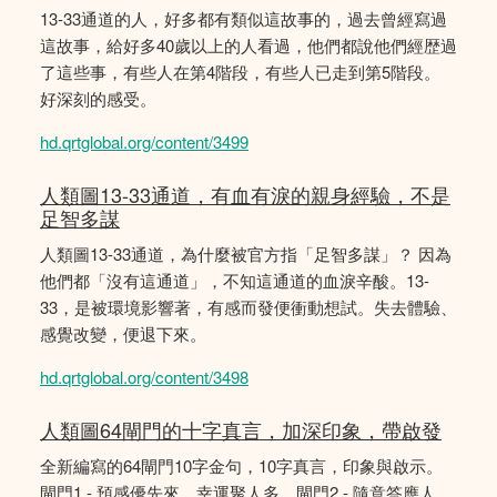
13-33通道的人，好多都有類似這故事的，過去曾經寫過
這故事，給好多40歲以上的人看過，他們都說他們經歴過
了這些事，有些人在第4階段，有些人已走到第5階段。
好深刻的感受。
hd.qrtglobal.org/content/3499
人類圖13-33通道，有血有淚的親身經驗，不是
足智多謀
人類圖13-33通道，為什麼被官方指「足智多謀」？ 因為
他們都「沒有這通道」，不知這通道的血淚辛酸。13-
33，是被環境影響著，有感而發便衝動想試。失去體驗、
感覺改變，便退下來。
hd.qrtglobal.org/content/3498
人類圖64閘門的十字真言，加深印象，帶啟發
全新編寫的64閘門10字金句，10字真言，印象與啟示。
閘門1 - 預感優先來，幸運聚人多。閘門2 - 隨意答應人，