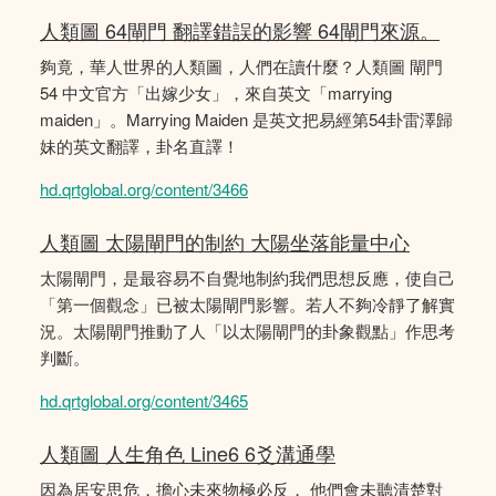
人類圖 64閘門 翻譯錯誤的影響 64閘門來源。
夠竟，華人世界的人類圖，人們在讀什麼？人類圖 閘門
54 中文官方「出嫁少女」，來自英文「marrying
maiden」。Marrying Maiden 是英文把易經第54卦雷澤歸
妹的英文翻譯，卦名直譯！
hd.qrtglobal.org/content/3466
人類圖 太陽閘門的制約 大陽坐落能量中心
太陽閘門，是最容易不自覺地制約我們思想反應，使自己
「第一個觀念」已被太陽閘門影響。若人不夠冷靜了解實
況。太陽閘門推動了人「以太陽閘門的卦象觀點」作思考
判斷。
hd.qrtglobal.org/content/3465
人類圖 人生角色 Line6 6爻溝通學
因為居安思危，擔心未來物極必反， 他們會未聽清楚對