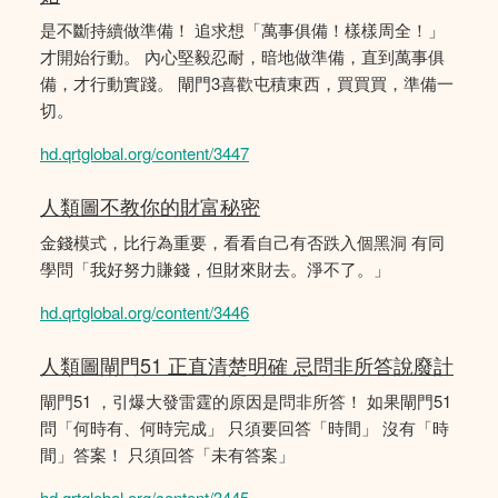
是不斷持續做準備！ 追求想「萬事俱備！樣樣周全！」
才開始行動。 內心堅毅忍耐，暗地做準備，直到萬事俱
備，才行動實踐。 閘門3喜歡屯積東西，買買買，準備一
切。
hd.qrtglobal.org/content/3447
人類圖不教你的財富秘密
金錢模式，比行為重要，看看自己有否跌入個黑洞 有同
學問「我好努力賺錢，但財來財去。淨不了。」
hd.qrtglobal.org/content/3446
人類圖閘門51 正直清楚明確 忌問非所答說廢計
閘門51 ，引爆大發雷霆的原因是問非所答！ 如果閘門51
問「何時有、何時完成」 只須要回答「時間」 沒有「時
間」答案！ 只須回答「未有答案」
hd.qrtglobal.org/content/3445