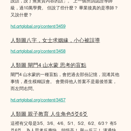
說話，說了無實質內容的話」。 上一個所謂認證導師
級，過10萬學費。 但說了些什麼？ 畢業後真的是導師？
又說什麼？
hd.qrtglobal.org/content/3459
人類圖八字，女士求姻緣，小心被誤導
hd.qrtglobal.org/content/3458
人類圖 閘門4 山水蒙 思考的盲點
閘門4 山水蒙的一種盲點，會把過去部份記憶，混淆其他
事情，產生模糊誤會。 會覺得他人答案不是最後答案，
而左問右問。
hd.qrtglobal.org/content/3457
人類圖 親子教育 人生角色5爻6爻
這裡有父母是3/5、3/6、4/6、5/1、5/2、6/2、6/3？ 有5
爻6爻，為人思考反應快，領悟高！ 舉一反三！ 溝通快，