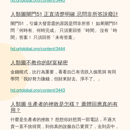
人類圖閘門51 正直清楚明確 忌問非所答說廢計
閘門51 ，引爆大發雷霆的原因是問非所答！ 如果閘門51
問「何時有、何時完成」 只須要回答「時間」 沒有「時
間」答案！ 只須回答「未有答案」
hd.qrtglobal.org/content/3444
人類圖不教你的財富秘密
金錢模式，比行為重要，看看自己有否跌入個黑洞 有同
學問「我好努力賺錢，但財來財去。淨不了。」
hd.qrtglobal.org/content/3443
人類圖 生產者的挫敗是怎樣？ 薦體回應真的有
用？
什麼是生產者的挫敗？ 想想你好想買一部電話，不過大
貴一直不捨得買，到你真的說服自己要買了，去到店中，