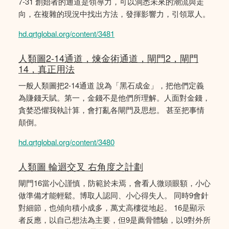
7-31 創始者的通道是領導力，可以洞悉未來的潮流與走
向，在複雜的現況中找出方法，發揮影響力，引領眾人。
hd.qrtglobal.org/content/3481
人類圖2-14通道，煉金術通道，閘門2，閘門
14，真正用法
一般人類圖把2-14通道 說為「黑石成金」，把他們定義
為賺錢天賦。第一，金錢不是他們所理解。人面對金錢，
貪婪恐懼我執計算，會打亂各閘門及思想。 甚至把事情
顛倒。
hd.qrtglobal.org/content/3480
人類圖 輪迴交叉 右角度之計劃
閘門16當小心謹慎，防範於未焉，會看人微頭眼額，小心
做準備才能輕鬆。博取人認同、小心得失人。 同時9會針
對細節，也傾向積小成多，萬丈高樓從地起。 16是顯示
者反應，以自己想法為主要，但9是薦骨體驗，以9對外所