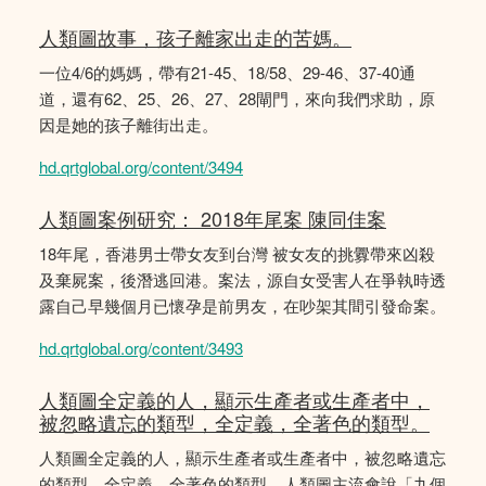
人類圖故事，孩子離家出走的苦媽。
一位4/6的媽媽，帶有21-45、18/58、29-46、37-40通
道，還有62、25、26、27、28閘門，來向我們求助，原
因是她的孩子離街出走。
hd.qrtglobal.org/content/3494
人類圖案例研究： 2018年尾案 陳同佳案
18年尾，香港男士帶女友到台灣 被女友的挑釁帶來凶殺
及棄屍案，後潛逃回港。案法，源自女受害人在爭執時透
露自己早幾個月已懷孕是前男友，在吵架其間引發命案。
hd.qrtglobal.org/content/3493
人類圖全定義的人，顯示生產者或生產者中，
被忽略遺忘的類型，全定義，全著色的類型。
人類圖全定義的人，顯示生產者或生產者中，被忽略遺忘
的類型，全定義，全著色的類型。人類圖主流會說「九個