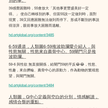
別的事。
39感覺困難時，55會放大「其他事更豐盛美好一定
得。」 使自己轉移別的事。但當55說一定做到時，面對
現實，39又回應困難無法做到而停下。形成不斷別的事說
得澎湃，眼前事放大困難而逃離。
hd.qrtglobal.org/content/3485
6-59通道，人類圖6-59推波助瀾愛介紹人，與
性慾無關，性慾來自薦骨中心。59閘門只是推
波助瀾。
59-6 與性欲 無直接關係，給閘門59的平反😂😂，性慾、
性趣，來自臍輪、薦骨中心的原動力，作為動物的繁殖慾
望，與閘門無關。
hd.qrtglobal.org/content/3484
人類圖，G中心定義與空白的分別，情感解讀，
感情合盤的重點。