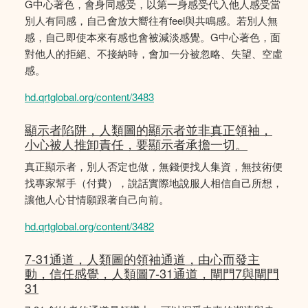
G中心著色，會身同感受，以第一身感受代入他人感受當
別人有同感，自己會放大嚮往有feel與共鳴感。若別人無
感，自己即使本來有感也會被減淡感覺。G中心著色，面
對他人的拒絕、不接納時，會加一分被忽略、失望、空虛
感。
hd.qrtglobal.org/content/3483
顯示者陷阱，人類圖的顯示者並非真正領袖，
小心被人推卸責任，要顯示者承擔一切。
真正顯示者，別人否定也做，無錢便找人集資，無技術便
找專家幫手（付費），說話實際地說服人相信自己所想，
讓他人心甘情願跟著自己向前。
hd.qrtglobal.org/content/3482
7-31通道，人類圖的領袖通道，由心而發主
動，信任感覺，人類圖7-31通道，閘門7與閘門
31