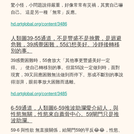
驚小怪，小問題說得嚴重，好像常常有災禍，其實自己嚇
自己。 這是另一種「無常」反應。
hd.qrtglobal.org/content/3486
人類圖39-55通道，不是豐盛不是挑釁，是迴避
危難，39感覺困難，55幻想美好。冷靜後轉移
別的事。
39感覺困難時，55會放大「其他事更豐盛美好一定
得。」 使自己轉移別的事。但當55說一定做到時，面對
現實，39又回應困難無法做到而停下。形成不斷別的事說
得澎湃，眼前事放大困難而逃離。
hd.qrtglobal.org/content/3485
6-59通道，人類圖6-59推波助瀾愛介紹人，與
性慾無關，性慾來自薦骨中心。59閘門只是推
波助瀾。
59-6 與性欲 無直接關係，給閘門59的平反😂😂，性慾、