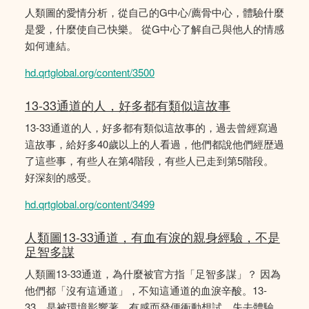
人類圖的愛情分析，從自己的G中心/薦骨中心，體驗什麼
是愛，什麼使自己快樂。 從G中心了解自己與他人的情感
如何連結。
hd.qrtglobal.org/content/3500
13-33通道的人，好多都有類似這故事
13-33通道的人，好多都有類似這故事的，過去曾經寫過
這故事，給好多40歲以上的人看過，他們都說他們經歴過
了這些事，有些人在第4階段，有些人已走到第5階段。
好深刻的感受。
hd.qrtglobal.org/content/3499
人類圖13-33通道，有血有淚的親身經驗，不是
足智多謀
人類圖13-33通道，為什麼被官方指「足智多謀」？ 因為
他們都「沒有這通道」，不知這通道的血淚辛酸。13-
33，是被環境影響著，有感而發便衝動想試。失去體驗、