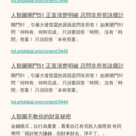
hd.qrtglobal.org/content/3446
人類圖閘門51 正直清楚明確 忌問非所答說廢計
閘門51 ，引爆大發雷霆的原因是問非所答！ 如果閘門51
問「何時有、何時完成」 只須要回答「時間」 沒有「時
間」答案！ 只須回答「未有答案」
hd.qrtglobal.org/content/3445
人類圖閘門51 正直清楚明確 忌問非所答說廢計
閘門51 ，引爆大發雷霆的原因是問非所答！ 如果閘門51
問「何時有、何時完成」 只須要回答「時間」 沒有「時
間」答案！ 只須回答「未有答案」
hd.qrtglobal.org/content/3444
人類圖不教你的財富秘密
金錢模式，比行為重要，看看自己有否跌入個黑洞 有同
學問「我好努力賺錢，但財來財去。淨不了。」