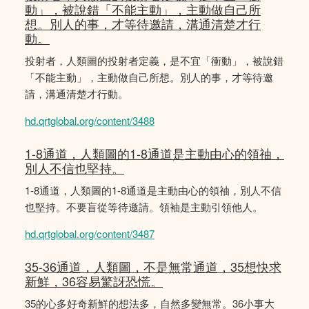
動」，被說錯「不能主動」，主動做自己所
想。別人的事，才等待邀請，溝通清楚才行
動。
投射者，人類圖的投射者定義，是不宜「衝動」，被說錯
「不能主動」，主動做自己所想。別人的事，才等待邀
請，溝通清楚才行動。
hd.qrtglobal.org/content/3488
1-8通道，人類圖的1-8通道是主動由心的領䄂，
別人不信也堅持。
1-8通道，人類圖的1-8通道是主動由心的領䄂，別人不信
也堅持。不要盲從等待邀請。領袖是主動引領他人。
hd.qrtglobal.org/content/3487
35-36通道，人類圖，不是無常通道，35想快求
新鮮，36容易驚訝恐慌。
35的心多好奇新鮮的想法多，自然多變無常。36小事大