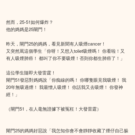
然而，25-51如何爆炸？
他的媽媽是25閘門！
昨天，閘門25的媽媽，看見新聞有人吸煙cancer！
又突然罵這個學生「你呀！又想入toliet吸煙嗎！ 你看啦！又
有人吸煙肺癌！ 都叫了你不要吸煙！否則你都生肺癌了！」
這位學生隨即大發雷霆！
閘門51發惡對媽媽說「你痴線的嗎！ 你哪隻眼見我吸煙！ 我
20年無吸過煙！ 我最憎人吸煙！ 你話我又去吸煙！ 你發神
經！」
（閘門51，在人毫無證據下被冤枉！大發雷霆）
閘門25的媽媽好惡說「我怎知你會不會靜靜收藏了煙仔自己躲