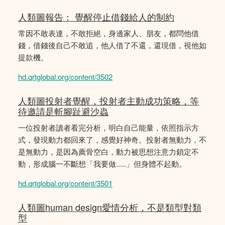
人類圖報告： 覺醒停止借錢給人的制約
常因不敢表達，不敢拒絕，身邊家人、朋友，都問他借
錢，借錢後自己不敢追，他人借了不還，還現借，視他如
提款機。
hd.qrtglobal.org/content/3502
人類圖投射者覺醒，投射者主動成功策略，等
待邀請是斬腳趾避沙蟲
一位投射者讀者看完分析，明白自己能量，依照指示方
式，發現動力都回來了，感覺好神奇。投射者無動力，不
是無動力，是因為薦骨空白，動力被思想注意力鎖定不
動，形成腦一不斷想「我要做.....」但身體不起動。
hd.qrtglobal.org/content/3501
人類圖human design愛情分析，不是類型對類
型