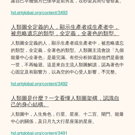
露自己早幾個月已懷孕是前男友，在吵架其間引發命案。
hd.qrtglobal.org/content/3493
人類圖全定義的人，顯示生產者或生產者中，
被忽略遺忘的類型，全定義，全著色的類型。
人類圖全定義的人，顯示生產者或生產者中，被忽略遺忘
的類型，全定義，全著色的類型。人類圖主流會說「九個
能量中心全著色」是最完滿。有些分析師還說他們是最後
一世，不再輪迴。這是來自主流人類圖解讀，認為著色中
心固定及有顯響力，以為空的中心受人影響，𣎴完整。
hd.qrtglobal.org/content/3492
人類圖是什麼？一文看懂人類圖架構，認識自
己的身心結構。
人類圖中，人生角色，行星、星座、十二宫、閘門、能量
中心的關係，及日月九大行星座落的星座。
hd.qrtglobal.org/content/3491