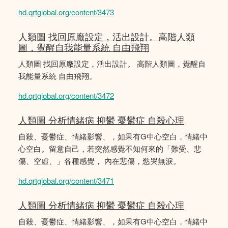
hd.qrtglobal.org/content/3473
人類圖 找回原廠設定，活出設計。高階人類
圖，覺醒自我能量系統 自由飛翔
人類圖 找回原廠設定，活出設計。 高階人類圖，覺醒自
我能量系統 自由飛翔。
hd.qrtglobal.org/content/3472
人類圖 分析情緒病 抑鬱 憂鬱症 自殺心理
自殺、憂鬱症、情緒影響、，如果有G中心空白，情緒中
心空白。留意自己，若突然感覺不知何來的「難受、悲
傷、空虛、」各種感覺， 內在悲傷，慾哭無淚。
hd.qrtglobal.org/content/3471
人類圖 分析情緒病 抑鬱 憂鬱症 自殺心理
自殺、憂鬱症、情緒影響、，如果有G中心空白，情緒中