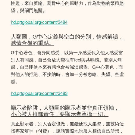
性趣，來自臍輪、薦骨中心的原動力，作為動物的繁殖慾
望，與閘門無關。
hd.qrtglobal.org/content/3484
人類圖，G中心定義與空白的分別，情感解讀，
感情合盤的重點。
G中心著色，會身同感受，以第一身感受代入他人感受當
別人有同感，自己會放大嚮往有feel與共鳴感。若別人無
感，自己即使本來有感也會被減淡感覺。G中心著色，面
對他人的拒絕、不接納時，會加一分被忽略、失望、空虛
感。
hd.qrtglobal.org/content/3483
顯示者陷阱，人類圖的顯示者並非真正領袖，
小心被人推卸責任，要顯示者承擔一切。
真正顯示者，別人否定也做，無錢便找人集資，無技術便
找專家幫手（付費），說話實際地說服人相信自己所想，