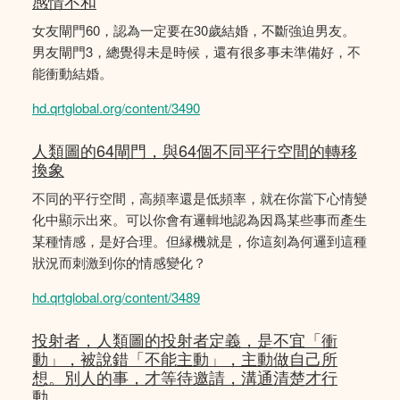
感情不和
女友閘門60，認為一定要在30歲結婚，不斷強迫男友。
男友閘門3，總覺得未是時候，還有很多事未準備好，不
能衝動結婚。
hd.qrtglobal.org/content/3490
人類圖的64閘門，與64個不同平行空間的轉移
換象
不同的平行空間，高頻率還是低頻率，就在你當下心情變
化中顯示出來。可以你會有邏輯地認為因爲某些事而產生
某種情感，是好合理。但縁機就是，你這刻為何邏到這種
狀況而刺激到你的情感變化？
hd.qrtglobal.org/content/3489
投射者，人類圖的投射者定義，是不宜「衝
動」，被說錯「不能主動」，主動做自己所
想。別人的事，才等待邀請，溝通清楚才行
動。