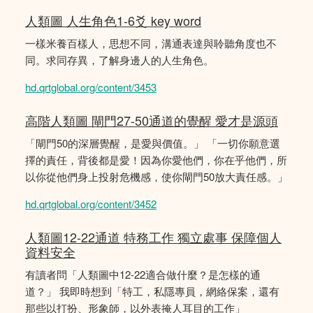
人類圖 人生角色1-6爻 key word
一樣米養百樣人，思想不同，溝通表達與聆聽角度也不
同。求同存異，了解身邊人的人生角色。
hd.qrtglobal.org/content/3453
高階人類圖 閘門27-50通道的覺醒 愛才是源頭
「閘門50的深層覺醒，是愛與價值。」 「一切你願意選
擇的責任，背後都是愛！因為你愛他們，你在乎他們，所
以你從他們身上投射危機感，使你閘門50放大責任感。」
hd.qrtglobal.org/content/3452
人類圖12-22通道 特務工作 獨立處事 保障個人
資料安全
有讀者問「人類圖中12-22適合做什麼？是怎樣的通
道？」 我即時想到「特工，私隱專員，網絡保案，還有
那些以打扮、形象師，以外表掩人耳目的工作」