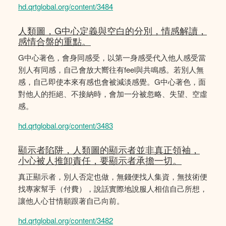
hd.qrtglobal.org/content/3484
人類圖，G中心定義與空白的分別，情感解讀，
感情合盤的重點。
G中心著色，會身同感受，以第一身感受代入他人感受當
別人有同感，自己會放大嚮往有feel與共鳴感。若別人無
感，自己即使本來有感也會被減淡感覺。G中心著色，面
對他人的拒絕、不接納時，會加一分被忽略、失望、空虛
感。
hd.qrtglobal.org/content/3483
顯示者陷阱，人類圖的顯示者並非真正領袖，
小心被人推卸責任，要顯示者承擔一切。
真正顯示者，別人否定也做，無錢便找人集資，無技術便
找專家幫手（付費），說話實際地說服人相信自己所想，
讓他人心甘情願跟著自己向前。
hd.qrtglobal.org/content/3482