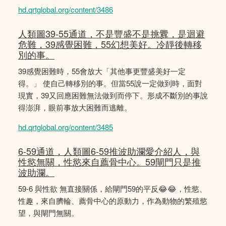
hd.qrtglobal.org/content/3486
人類圖39-55通道，不是豐盛不是挑釁，是迴避
危難，39感覺困難，55幻想美好。冷靜後轉移
別的事。
39感覺困難時，55會放大「其他事更豐盛美好一定
得。」 使自己轉移別的事。但當55說一定做到時，面對
現實，39又回應困難無法做到而停下。形成不斷別的事說
得澎湃，眼前事放大困難而逃離。
hd.qrtglobal.org/content/3485
6-59通道，人類圖6-59推波助瀾愛介紹人，與
性慾無關，性慾來自薦骨中心。59閘門只是推
波助瀾。
59-6 與性欲 無直接關係，給閘門59的平反😂😂，性慾、
性趣，來自臍輪、薦骨中心的原動力，作為動物的繁殖慾
望，與閘門無關。