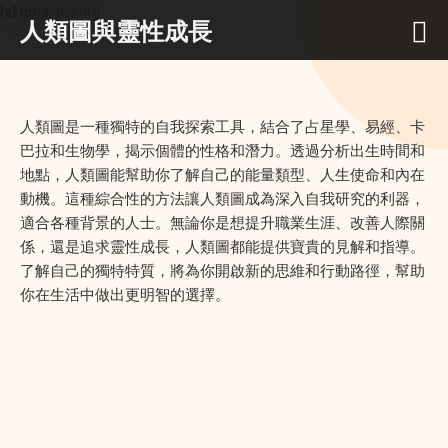
hd.qrtglobal.org
人類圖與靈性成長
人類圖是一種獨特的自我探索工具，結合了占星學、易經、卡
巴拉和生物學，揭示個體的性格和潛力。透過分析出生時間和
地點，人類圖能幫助你了解自己的能量類型、人生使命和內在
動機。這種綜合性的方法讓人類圖成為深入自我研究的利器，
適合各種背景的人士。無論你是想提升職業生涯、改善人際關
係，還是追求靈性成長，人類圖都能提供寶貴的見解和指導。
了解自己的獨特特質，將為你開啟新的思維和行動路徑，幫助
你在生活中做出更明智的選擇。