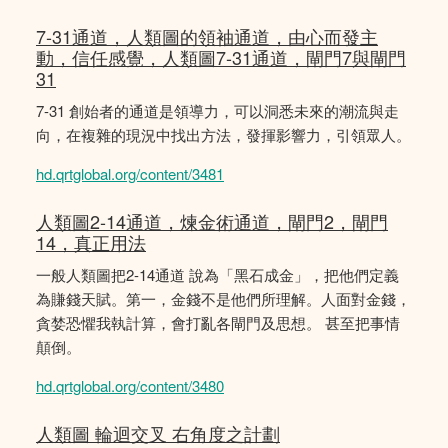
7-31通道，人類圖的領袖通道，由心而發主
動，信任感覺，人類圖7-31通道，閘門7與閘門
31
7-31 創始者的通道是領導力，可以洞悉未來的潮流與走
向，在複雜的現況中找出方法，發揮影響力，引領眾人。
hd.qrtglobal.org/content/3481
人類圖2-14通道，煉金術通道，閘門2，閘門
14，真正用法
一般人類圖把2-14通道 說為「黑石成金」，把他們定義
為賺錢天賦。第一，金錢不是他們所理解。人面對金錢，
貪婪恐懼我執計算，會打亂各閘門及思想。 甚至把事情
顛倒。
hd.qrtglobal.org/content/3480
人類圖 輪迴交叉 右角度之計劃