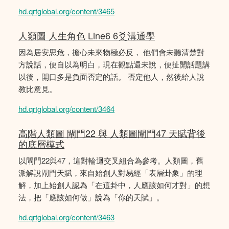
hd.qrtglobal.org/content/3465
人類圖 人生角色 Line6 6爻溝通學
因為居安思危，擔心未來物極必反， 他們會未聽清楚對
方說話，便自以為明白，現在觀點還未說，便扯開話題講
以後，開口多是負面否定的話。 否定他人，然後給人說
教比意見。
hd.qrtglobal.org/content/3464
高階人類圖 閘門22 與 人類圖閘門47 天賦背後
的底層模式
以閘門22與47，這對輪迴交叉組合為參考。人類圖，舊
派解說閘門天賦，來自始創人對易經「表層卦象」的理
解，加上始創人認為「在這卦中，人應該如何才對」的想
法，把「應該如何做」說為「你的天賦」。
hd.qrtglobal.org/content/3463