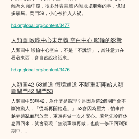
離為火 離中虛，很多外表美麗 內裡敗壞爛爆的事，也很
多騙局。閘門59，小心被推入人禍。
hd.qrtglobal.org/content/3477
人類圖 喉嚨中心未定義 空白中心 喉輪的影響
人類圖中 喉輪中心空白，不是「不說話」，當注意力在
看著東西，會自然說出話來。
hd.qrtglobal.org/content/3476
人類圖42-53通道 循環通道 不斷重新開始人類
圖閘門42 閘門53
人類圖中53與42，為什麼是循理？是因為這2個閘門會不
斷推動人，「從新再開始過。」 53會因為壓力，怕事件
越弄越亂而想放棄，重頭再做一次才安心。若然先冷靜休
息再回來，就會發現「無須重頭再做，也能一修正回到預
期中。」