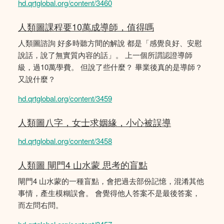
hd.qrtglobal.org/content/3460
人類圖課程要10萬成導師，值得嗎
人類圖諮詢 好多時聽方間的解說 都是「感覺良好、安慰
說話，說了無實質內容的話」。 上一個所謂認證導師
級，過10萬學費。 但說了些什麼？ 畢業後真的是導師？
又說什麼？
hd.qrtglobal.org/content/3459
人類圖八字，女士求姻緣，小心被誤導
hd.qrtglobal.org/content/3458
人類圖 閘門4 山水蒙 思考的盲點
閘門4 山水蒙的一種盲點，會把過去部份記憶，混淆其他
事情，產生模糊誤會。 會覺得他人答案不是最後答案，
而左問右問。