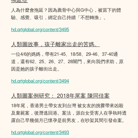
人為什麼會拖延？因為薦骨中心與G中心，被當下的體
驗、感覺、吸引，綁定自己持續「不想轉換」。
hd.qrtglobal.org/content/3495
人類圖故事，孩子離家出走的苦媽。
一位4/6的媽媽，帶有21-45、18/58、29-46、37-40通
道，還有62、25、26、27、28閘門，來向我們求助，原
因是她的孩子離街出走。
hd.qrtglobal.org/content/3494
人類圖案例研究： 2018年尾案 陳同佳案
18年尾，香港男士帶女友到台灣 被女友的挑釁帶來凶殺
及棄屍案，後潛逃回港。案法，源自女受害人在爭執時透
露自己早幾個月已懷孕是前男友，在吵架其間引發命案。
hd.qrtglobal.org/content/3493