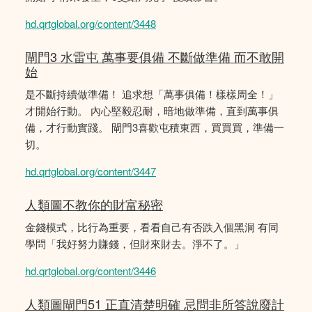
hd.qrtglobal.org/content/3448
閘門3 水雷屯 萬事要俱備 不斷做準備 而不敢開
始
是不斷持續做準備！ 追求想「萬事俱備！樣樣周全！」
才開始行動。 內心堅毅忍耐，暗地做準備，直到萬事俱
備，才行動實踐。 閘門3喜歡屯積東西，買買買，準備一
切。
hd.qrtglobal.org/content/3447
人類圖不教你的財富秘密
金錢模式，比行為重要，看看自己有否跌入個黑洞 有同
學問「我好努力賺錢，但財來財去。淨不了。」
hd.qrtglobal.org/content/3446
人類圖閘門51 正直清楚明確 忌問非所答說廢計