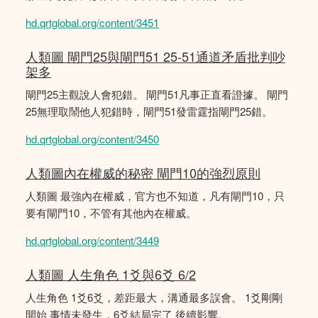
hd.qrtglobal.org/content/3451
人類圖 閘門25與閘門51 25-51通道矛盾批判吵
架多
閘門25主觀說人會犯錯。 閘門51凡事正直看證據。 閘門
25無理取鬧他人犯錯時，閘門51發雷霆指閘門25錯。
hd.qrtglobal.org/content/3450
人類圖內在權威的秘密 閘門10的強烈原則
人類圖 最強內在權威，官方也不知道，凡有閘門10，只
要有閘門10，不管有其他內在權威。
hd.qrtglobal.org/content/3449
人類圖 人生角色 1爻與6爻 6/2
人生角色 1爻6爻，差距最大，溝通最多誤會。 1爻剛剛
開始 事情未發生，6爻結局完了 後續影響。