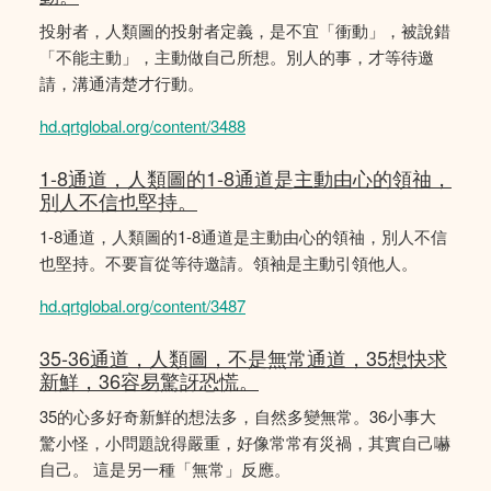
投射者，人類圖的投射者定義，是不宜「衝動」，被說錯
「不能主動」，主動做自己所想。別人的事，才等待邀
請，溝通清楚才行動。
hd.qrtglobal.org/content/3488
1-8通道，人類圖的1-8通道是主動由心的領䄂，
別人不信也堅持。
1-8通道，人類圖的1-8通道是主動由心的領䄂，別人不信
也堅持。不要盲從等待邀請。領袖是主動引領他人。
hd.qrtglobal.org/content/3487
35-36通道，人類圖，不是無常通道，35想快求
新鮮，36容易驚訝恐慌。
35的心多好奇新鮮的想法多，自然多變無常。36小事大
驚小怪，小問題說得嚴重，好像常常有災禍，其實自己嚇
自己。 這是另一種「無常」反應。