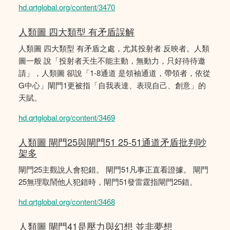
hd.qrtglobal.org/content/3470
人類圖 四大類型 有矛盾誤解
人類圖 四大類型 有矛盾之處，尤其投射者 反映者。人類
圖一般 說「投射者天生不能主動，無動力，只好待待邀
請」，人類圖 卻說「1-8通道 是領袖通道，帶領者，依從
G中心」閘門1更被指「自我表達、表現自己、創意」的
天賦。
hd.qrtglobal.org/content/3469
人類圖 閘門25與閘門51 25-51通道矛盾批判吵
架多
閘門25主觀說人會犯錯。 閘門51凡事正直看證據。 閘門
25無理取鬧他人犯錯時，閘門51發雷霆指閘門25錯。
hd.qrtglobal.org/content/3468
人類圖 閘門41是壓力與幻想 並非夢想