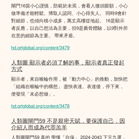
閘門16當小心謹慎，防範於未焉，會看人微頭眼額，小心
做準備才能輕鬆。博取人認同、小心得失人。 同時9會針
對細節，也傾向積小成多，萬丈高樓從地起。 16是顯示
者反應，以自己想法為主要，但9是薦骨體驗，以9對外所
在意的細節為主要。 帶來矛盾。
hd.qrtglobal.org/content/3479
人類圖 顯示者必須了解的事，顯示者真正發起
方式
顯示者，來自喉輪作用，被「動力中心」的推動，加快把
「組織在喉輪中的構想」 盡快表達。表達後，停下來，
便發現「未必想做」。
hd.qrtglobal.org/content/3478
人類圖閘門59 不是親密天賦，要保護自己，因
介紹人而成為代罪羔羊
人類圖閘門59 真的 學懂「自保」 2024-2043 下元九運，