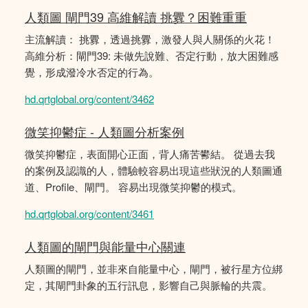
人類圖 閘門39 高維解讀 挑釁？困難重重
主流解讀： 挑釁，透過挑釁，激發人與人關係的火花！
高維分析：閘門39: 未做先說難、否定行動，放大困難感
覺，形成潑冷水否定的行為。
hd.qrtglobal.org/content/3462
微笑抑鬱症 - 人類圖分析案例
微笑抑鬱症，表面開心正面，背人痛苦鬰結。 從過去我
的案例及認識的人，體驗較容易出現這些狀況的人類圖通
道、Profile、閘門。 容易出現微笑抑鬱的模式。
hd.qrtglobal.org/content/3461
人類圖的閘門與能量中心關連
人類圖的閘門，並非來自能量中心，閘門，被行星方位綁
定，其閘門卦象的五行訊息，影響自己與脈輪的共震。