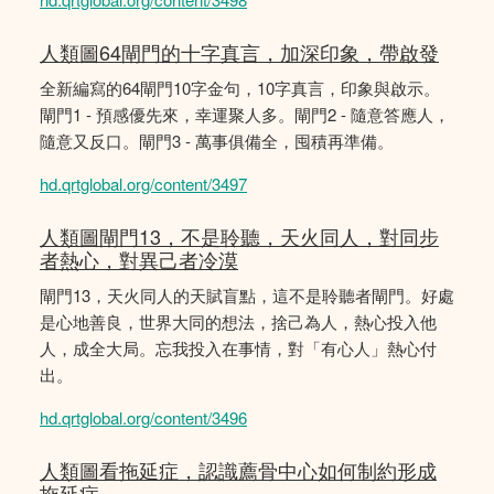
人類圖64閘門的十字真言，加深印象，帶啟發
全新編寫的64閘門10字金句，10字真言，印象與啟示。
閘門1 - 預感優先來，幸運聚人多。閘門2 - 隨意答應人，
隨意又反口。閘門3 - 萬事俱備全，囤積再準備。
hd.qrtglobal.org/content/3497
人類圖閘門13，不是聆聽，天火同人，對同步
者熱心，對異己者冷漠
閘門13，天火同人的天賦盲點，這不是聆聽者閘門。好處
是心地善良，世界大同的想法，捨己為人，熱心投入他
人，成全大局。忘我投入在事情，對「有心人」熱心付
出。
hd.qrtglobal.org/content/3496
人類圖看拖延症，認識薦骨中心如何制約形成
拖延症