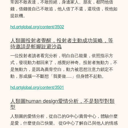
常因不敢表達，不敢拒絕，身邊家人、朋友，都問他借
錢，借錢後自己不敢追，他人借了不還，還現借，視他如
提款機。
hd.qrtglobal.org/content/3502
人類圖投射者覺醒，投射者主動成功策略，等
待邀請是斬腳趾避沙蟲
一位投射者讀者看完分析，明白自己能量，依照指示方
式，發現動力都回來了，感覺好神奇。投射者無動力，不
是無動力，是因為薦骨空白，動力被思想注意力鎖定不
動，形成腦一不斷想「我要做.....」但身體不起動。
hd.qrtglobal.org/content/3501
人類圖human design愛情分析，不是類型對類
型
人類圖的愛情分析，從自己的G中心/薦骨中心，體驗什麼
是愛，什麼使自己快樂。 從G中心了解自己與他人的情感