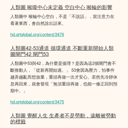
人類圖 喉嚨中心未定義 空白中心 喉輪的影響
人類圖中 喉輪中心空白，不是「不說話」，當注意力在
看著東西，會自然說出話來。
hd.qrtglobal.org/content/3476
人類圖42-53通道 循環通道 不斷重新開始人類
圖閘門42 閘門53
人類圖中53與42，為什麼是循理？是因為這2個閘門會不
斷推動人，「從新再開始過。」 53會因為壓力，怕事件
越弄越亂而想放棄，重頭再做一次才安心。若然先冷靜休
息再回來，就會發現「無須重頭再做，也能一修正回到預
期中。」
hd.qrtglobal.org/content/3475
人類圖 覺醒人生 生產者不是勞動，遠離被勞動
的標籤