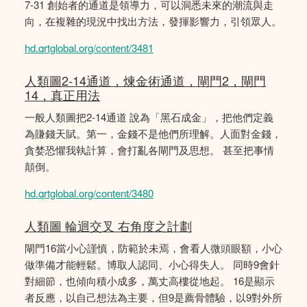
7-31 創始者的通道是領導力，可以洞悉未來的潮流與走
向，在複雜的現況中找出方法，發揮影響力，引領眾人。
hd.qrtglobal.org/content/3481
人類圖2-14通道，煉金術通道，閘門2，閘門
14，真正用法
一般人類圖把2-14通道 說為「黑石成金」，把他們定義
為賺錢天賦。第一，金錢不是他們所理解。人面對金錢，
貪婪恐懼我執計算，會打亂各閘門及思想。 甚至把事情
顛倒。
hd.qrtglobal.org/content/3480
人類圖 輪迴交叉 右角度之計劃
閘門16當小心謹慎，防範於未焉，會看人微頭眼額，小心
做準備才能輕鬆。博取人認同、小心得失人。 同時9會針
對細節，也傾向積小成多，萬丈高樓從地起。 16是顯示
者反應，以自己想法為主要，但9是薦骨體驗，以9對外所