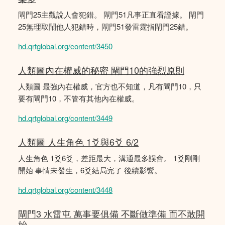
閘門25主觀說人會犯錯。 閘門51凡事正直看證據。 閘門
25無理取鬧他人犯錯時，閘門51發雷霆指閘門25錯。
hd.qrtglobal.org/content/3450
人類圖內在權威的秘密 閘門10的強烈原則
人類圖 最強內在權威，官方也不知道，凡有閘門10，只
要有閘門10，不管有其他內在權威。
hd.qrtglobal.org/content/3449
人類圖 人生角色 1爻與6爻 6/2
人生角色 1爻6爻，差距最大，溝通最多誤會。 1爻剛剛
開始 事情未發生，6爻結局完了 後續影響。
hd.qrtglobal.org/content/3448
閘門3 水雷屯 萬事要俱備 不斷做準備 而不敢開
始