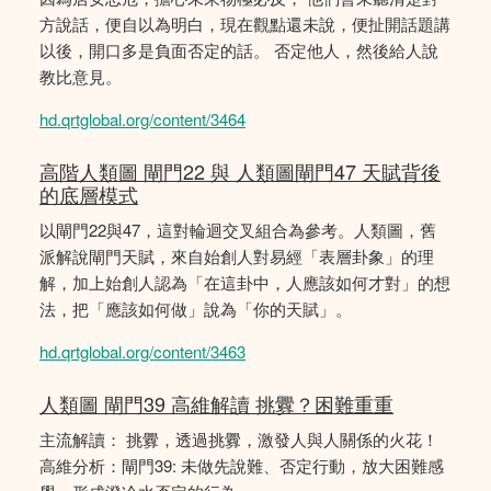
方說話，便自以為明白，現在觀點還未說，便扯開話題講
以後，開口多是負面否定的話。 否定他人，然後給人說
教比意見。
hd.qrtglobal.org/content/3464
高階人類圖 閘門22 與 人類圖閘門47 天賦背後
的底層模式
以閘門22與47，這對輪迴交叉組合為參考。人類圖，舊
派解說閘門天賦，來自始創人對易經「表層卦象」的理
解，加上始創人認為「在這卦中，人應該如何才對」的想
法，把「應該如何做」說為「你的天賦」。
hd.qrtglobal.org/content/3463
人類圖 閘門39 高維解讀 挑釁？困難重重
主流解讀： 挑釁，透過挑釁，激發人與人關係的火花！
高維分析：閘門39: 未做先說難、否定行動，放大困難感