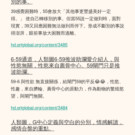
別的事。
39感覺困難時，55會放大「其他事更豐盛美好一定
得。」 使自己轉移別的事。但當55說一定做到時，面對
現實，39又回應困難無法做到而停下。形成不斷別的事說
得澎湃，眼前事放大困難而逃離。
hd.qrtglobal.org/content/3485
6-59通道，人類圖6-59推波助瀾愛介紹人，與
性慾無關，性慾來自薦骨中心。59閘門只是推
波助瀾。
59-6 與性欲 無直接關係，給閘門59的平反😂😂，性慾、
性趣，來自臍輪、薦骨中心的原動力，作為動物的繁殖慾
望，與閘門無關。
hd.qrtglobal.org/content/3484
人類圖，G中心定義與空白的分別，情感解讀，
感情合盤的重點。