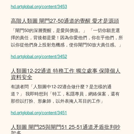
hd.qrtglobal.org/content/3453
高階人類圖 閘門27-50通道的覺醒 愛才是源頭
「閘門50的深層覺醒，是愛與價值。」 「一切你願意選
擇的責任，背後都是愛！因為你愛他們，你在乎他們，所
以你從他們身上投射危機感，使你閘門50放大責任感。」
hd.qrtglobal.org/content/3452
人類圖12-22通道 特務工作 獨立處事 保障個人
資料安全
有讀者問「人類圖中12-22適合做什麼？是怎樣的通
道？」 我即時想到「特工，私隱專員，網絡保案，還有
那些以打扮、形象師，以外表掩人耳目的工作」
hd.qrtglobal.org/content/3451
人類圖 閘門25與閘門51 25-51通道矛盾批判吵
架多