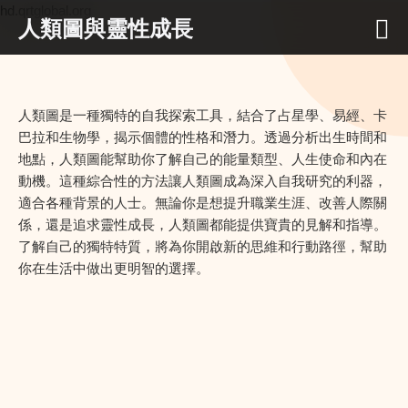
hd.qrtglobal.org
人類圖與靈性成長
人類圖是一種獨特的自我探索工具，結合了占星學、易經、卡
巴拉和生物學，揭示個體的性格和潛力。透過分析出生時間和
地點，人類圖能幫助你了解自己的能量類型、人生使命和內在
動機。這種綜合性的方法讓人類圖成為深入自我研究的利器，
適合各種背景的人士。無論你是想提升職業生涯、改善人際關
係，還是追求靈性成長，人類圖都能提供寶貴的見解和指導。
了解自己的獨特特質，將為你開啟新的思維和行動路徑，幫助
你在生活中做出更明智的選擇。