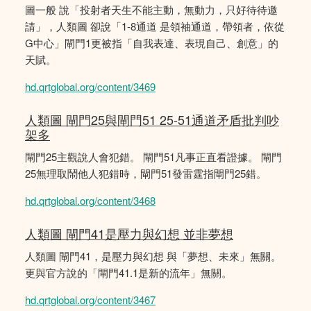
圖一般 說「投射者天生不能主動，無動力，只好待待邀
請」，人類圖 卻說「1-8通道 是領袖通道，帶領者，依從
G中心」閘門1更被指「自我表達、表現自己、創意」的
天賦。
hd.qrtglobal.org/content/3469
人類圖 閘門25與閘門51 25-51通道矛盾批判吵
架多
閘門25主觀說人會犯錯。 閘門51凡事正直看證據。 閘門
25無理取鬧他人犯錯時，閘門51發雷霆指閘門25錯。
hd.qrtglobal.org/content/3468
人類圖 閘門41是壓力與幻想 並非夢想
人類圖 閘門41，是壓力與幻想 與「夢想、未來」無關。
更與官方說的「閘門41.1是新的流年」無關。
hd.qrtglobal.org/content/3467