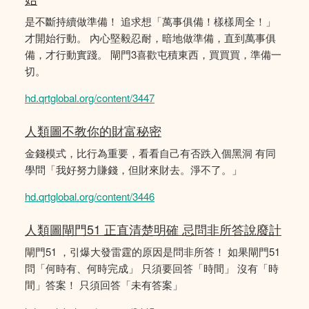
是不斷持續做準備！ 追求想「萬事俱備！樣樣周全！」
才開始行動。 內心堅毅忍耐，暗地做準備，直到萬事俱
備，才行動實踐。 閘門3喜歡屯積東西，買買買，準備一
切。
hd.qrtglobal.org/content/3447
人類圖不教你的財富秘密
金錢模式，比行為重要，看看自己有否跌入個黑洞 有同
學問「我好努力賺錢，但財來財去。淨不了。」
hd.qrtglobal.org/content/3446
人類圖閘門51 正直清楚明確 忌問非所答說廢計
閘門51 ，引爆大發雷霆的原因是問非所答！ 如果閘門51
問「何時有、何時完成」 只須要回答「時間」 沒有「時
間」答案！ 只須回答「未有答案」