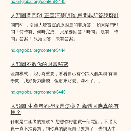
hd.qrtglobal.org/content/3445
人類圖閘門51 正直清楚明確 忌問非所答說廢計
閘門51 ，引爆大發雷霆的原因是問非所答！ 如果閘門51
問「何時有、何時完成」 只須要回答「時間」 沒有「時
間」答案！ 只須回答「未有答案」
hd.qrtglobal.org/content/3444
人類圖不教你的財富秘密
金錢模式，比行為重要，看看自己有否跌入個黑洞 有同
學問「我好努力賺錢，但財來財去。淨不了。」
hd.qrtglobal.org/content/3443
人類圖 生產者的挫敗是怎樣？ 薦體回應真的有
用？
什麼是生產者的挫敗？ 想想你好想買一部電話，不過大
貴一直不捨得買，到你真的說服自己要買了，去到店中，