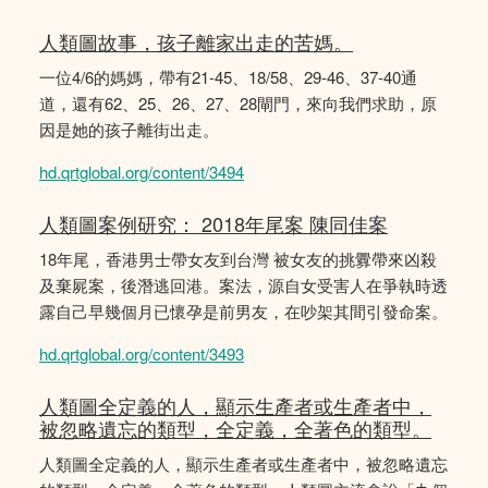
人類圖故事，孩子離家出走的苦媽。
一位4/6的媽媽，帶有21-45、18/58、29-46、37-40通
道，還有62、25、26、27、28閘門，來向我們求助，原
因是她的孩子離街出走。
hd.qrtglobal.org/content/3494
人類圖案例研究： 2018年尾案 陳同佳案
18年尾，香港男士帶女友到台灣 被女友的挑釁帶來凶殺
及棄屍案，後潛逃回港。案法，源自女受害人在爭執時透
露自己早幾個月已懷孕是前男友，在吵架其間引發命案。
hd.qrtglobal.org/content/3493
人類圖全定義的人，顯示生產者或生產者中，
被忽略遺忘的類型，全定義，全著色的類型。
人類圖全定義的人，顯示生產者或生產者中，被忽略遺忘