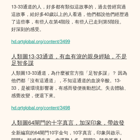
13-33通道的人，好多都有類似這故事的，過去曾經寫過
這故事，給好多40歲以上的人看過，他們都說他們經歴過
了這些事，有些人在第4階段，有些人已走到第5階段。
好深刻的感受。
hd.qrtglobal.org/content/3499
人類圖13-33通道，有血有淚的親身經驗，不是
足智多謀
人類圖13-33通道，為什麼被官方指「足智多謀」？ 因為
他們都「沒有這通道」，不知這通道的血淚辛酸。13-
33，是被環境影響著，有感而發便衝動想試。失去體驗、
感覺改變，便退下來。
hd.qrtglobal.org/content/3498
人類圖64閘門的十字真言，加深印象，帶啟發
全新編寫的64閘門10字金句，10字真言，印象與啟示。
閘門1 - 預感優先來，幸運聚人多。閘門2 - 隨意答應人，