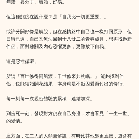
無錯，要分手、離婚，好易。
但這種態度在說什麼？是「自我比一切更重要」。
或許分開好像是解脫，但在感情路中自己也一樣打回原形，但
日時已過，自己又無法回到十八廿二的青春歲月，想再找過新
伴侶，面對難關及內心恐懼更多，更難放下自我。
這是惡性循環。
所謂「百世修得同船渡，千世修來共枕眠。」 能夠找到伴
侶，也能結婚開花結果，本身就是不斷因愛而付出的修行。
每一刻每一次親密體驗的累積，連結加深。
到臨死一刻，發現對方仍在自己身邊，才會看見「一生一世」
的愛情。
這方面，在二人的人類圖解說，有時比其他盤更直接，還會有