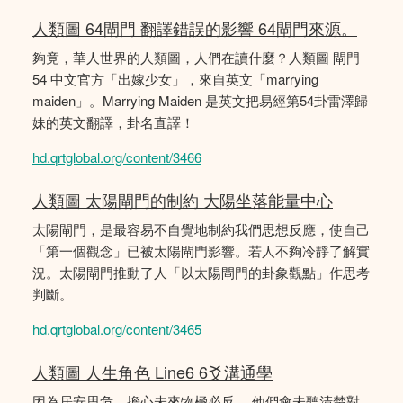
人類圖 64閘門 翻譯錯誤的影響 64閘門來源。
夠竟，華人世界的人類圖，人們在讀什麼？人類圖 閘門
54 中文官方「出嫁少女」，來自英文「marrying
maiden」。Marrying Maiden 是英文把易經第54卦雷澤歸
妹的英文翻譯，卦名直譯！
hd.qrtglobal.org/content/3466
人類圖 太陽閘門的制約 大陽坐落能量中心
太陽閘門，是最容易不自覺地制約我們思想反應，使自己
「第一個觀念」已被太陽閘門影響。若人不夠冷靜了解實
況。太陽閘門推動了人「以太陽閘門的卦象觀點」作思考
判斷。
hd.qrtglobal.org/content/3465
人類圖 人生角色 Line6 6爻溝通學
因為居安思危，擔心未來物極必反， 他們會未聽清楚對