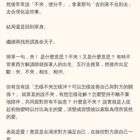
然後常常說「不夾，便分手」，拿著那句「合則來不合則去」
去合理化這些事。
結局還是回到單身。
繼續再找所謂真命天子。
簡單一句，夾！ 是什麼意思？不夾！又是什麼意思？ 有時不
管東西方解讀師就按著人的出生、五行去推算，然後作出定
斷：夾、不夾，相生、相沖。
但有沒有說「怎樣不夾怎樣沖？可以怎樣改善自己與對方的關
係？」 就算直的說不夾，有想怎樣化解？怎麼堅持不離不棄
地陪伴，共同面對所有不如意？ 什麼是不夾？ 說實就是人從
起初熱變時以付出為主的愛，演變成習慣後以索取為理所當然
的愛。
表面是愛！實質是在渴求對方滿足自己，在操控對方跟自己一
套。