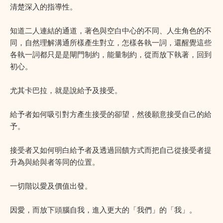
清楚深入的指導性。
知道二人連結的通道，著色與空白中心的不同、人生角色的不
同，自然理解溝通所樣產生對立，怎樣各執一詞，還醒覺這些
各執一詞都只是是閘門制約，能量制約，從而放下執著，回到
初心。
尤其卡巴拉，就是說給予及接受。
給予者如何吸引對方產生接受的卻望，然後願意接受自己的給
予。
接受者又如何明白給予者及透過回饋方式而把自己從接受者提
升為與給與者等同的位置。
一切階以愛及價值出發。
因愛，而放下頭腦自我，進入更大的「我們」的「我」。