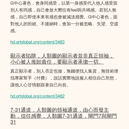
G中心著色，會身同感受，以第一身感受代入他人感受當
別人有同感，自己會放大嚮往有feel與共鳴感。若別人無
感，自己即使本來有感也會被減淡感覺。G中心著色，面
對他人的拒絕、不接納時，會加一分被忽略、失望、空虛
感。
hd.qrtglobal.org/content/3483
顯示者陷阱，人類圖的顯示者並非真正領袖，
小心被人推卸責任，要顯示者承擔一切。
真正顯示者，別人否定也做，無錢便找人集資，無技術便
找專家幫手（付費），說話實際地說服人相信自己所想，
讓他人心甘情願跟著自己向前。
hd.qrtglobal.org/content/3482
7-31通道，人類圖的領袖通道，由心而發主
動，信任感覺，人類圖7-31通道，閘門7與閘門
31