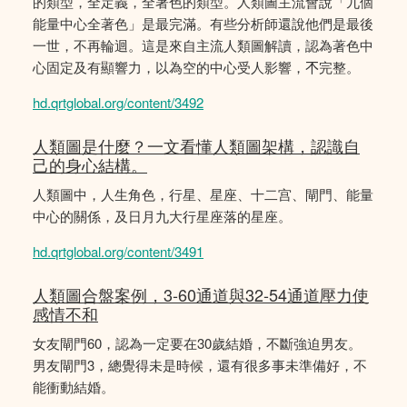
的類型，全定義，全著色的類型。人類圖主流會說「九個
能量中心全著色」是最完滿。有些分析師還說他們是最後
一世，不再輪迴。這是來自主流人類圖解讀，認為著色中
心固定及有顯響力，以為空的中心受人影響，𣎴完整。
hd.qrtglobal.org/content/3492
人類圖是什麼？一文看懂人類圖架構，認識自
己的身心結構。
人類圖中，人生角色，行星、星座、十二宫、閘門、能量
中心的關係，及日月九大行星座落的星座。
hd.qrtglobal.org/content/3491
人類圖合盤案例，3-60通道與32-54通道壓力使
感情不和
女友閘門60，認為一定要在30歲結婚，不斷強迫男友。
男友閘門3，總覺得未是時候，還有很多事未準備好，不
能衝動結婚。